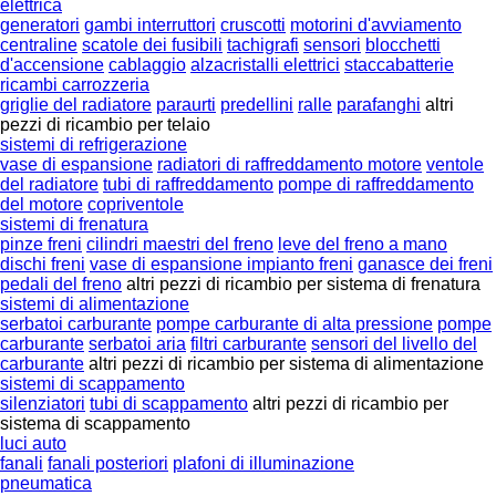
elettrica
generatori
gambi interruttori
cruscotti
motorini d'avviamento
centraline
scatole dei fusibili
tachigrafi
sensori
blocchetti
d'accensione
cablaggio
alzacristalli elettrici
staccabatterie
ricambi carrozzeria
griglie del radiatore
paraurti
predellini
ralle
parafanghi
altri
pezzi di ricambio per telaio
sistemi di refrigerazione
vase di espansione
radiatori di raffreddamento motore
ventole
del radiatore
tubi di raffreddamento
pompe di raffreddamento
del motore
copriventole
sistemi di frenatura
pinze freni
cilindri maestri del freno
leve del freno a mano
dischi freni
vase di espansione impianto freni
ganasce dei freni
pedali del freno
altri pezzi di ricambio per sistema di frenatura
sistemi di alimentazione
serbatoi carburante
pompe carburante di alta pressione
pompe
carburante
serbatoi aria
filtri carburante
sensori del livello del
carburante
altri pezzi di ricambio per sistema di alimentazione
sistemi di scappamento
silenziatori
tubi di scappamento
altri pezzi di ricambio per
sistema di scappamento
luci auto
fanali
fanali posteriori
plafoni di illuminazione
pneumatica