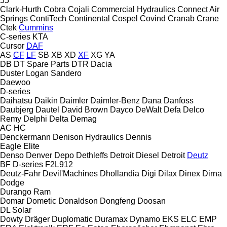
55
Clark-Hurth
Cobra
Cojali
Commercial Hydraulics
Connect Air
Springs
ContiTech
Continental
Cospel
Covind
Cranab
Crane
Ctek
Cummins
C-series
KTA
Cursor
DAF
AS
CF
LF
SB
XB
XD
XF
XG
YA
DB
DT Spare Parts
DTR
Dacia
Duster
Logan
Sandero
Daewoo
D-series
Daihatsu
Daikin
Daimler
Daimler-Benz
Dana
Danfoss
Daubjerg
Dautel
David Brown
Dayco
DeWalt
Defa
Delco
Remy
Delphi
Delta
Demag
AC
HC
Denckermann
Denison Hydraulics
Dennis
Eagle
Elite
Denso
Denver
Depo
Dethleffs
Detroit Diesel
Detroit
Deutz
BF
D-series
F2L912
Deutz-Fahr
Devil'Machines
Dhollandia
Digi
Dilax
Dinex
Dirna
Dodge
Durango
Ram
Domar
Dometic
Donaldson
Dongfeng
Doosan
DL
Solar
Dowty
Dräger
Duplomatic
Duramax
Dynamo
EKS
ELC
EMP