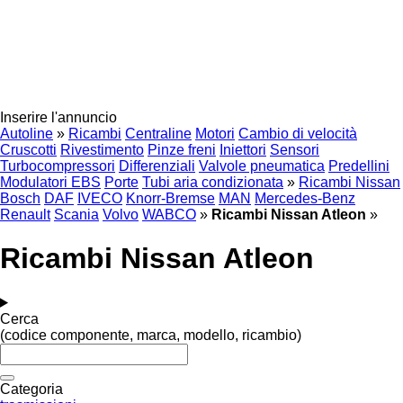
Inserire l'annuncio
Autoline
»
Ricambi
Centraline
Motori
Cambio di velocità
Cruscotti
Rivestimento
Pinze freni
Iniettori
Sensori
Turbocompressori
Differenziali
Valvole pneumatica
Predellini
Modulatori EBS
Porte
Tubi aria condizionata
»
Ricambi Nissan
Bosch
DAF
IVECO
Knorr-Bremse
MAN
Mercedes-Benz
Renault
Scania
Volvo
WABCO
»
Ricambi Nissan Atleon
»
Ricambi Nissan Atleon
Cerca
(codice componente, marca, modello, ricambio)
Categoria