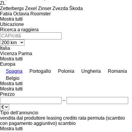
ZL
Zetterbergs
Zexel
Zinser
Zvezda
Škoda
Fabia
Octavia
Roomster
Mostra tutti
Ubicazione
Ricerca a raggiera
Italia
Vicenza
Parma
Mostra tutti
Europa
Spagna
Portogallo
Polonia
Ungheria
Romania
Belgio
Mostra tutti
Mostra tutti
Prezzo
–
Tipo dell'annuncio
vendita
dal produttore
leasing
credito
rata
permuta (scambio
con pagamento aggiuntivo)
scambio
Mostra tutti