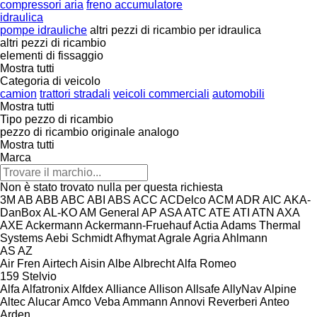
compressori aria
freno accumulatore
idraulica
pompe idrauliche
altri pezzi di ricambio per idraulica
altri pezzi di ricambio
elementi di fissaggio
Mostra tutti
Categoria di veicolo
camion
trattori stradali
veicoli commerciali
automobili
Mostra tutti
Tipo pezzo di ricambio
pezzo di ricambio originale
analogo
Mostra tutti
Marca
Non è stato trovato nulla per questa richiesta
3M
AB
ABB
ABC
ABI
ABS
ACC
ACDelco
ACM
ADR
AIC
AKA-
DanBox
AL-KO
AM General
AP
ASA
ATC
ATE
ATI
ATN
AXA
AXE
Ackermann
Ackermann-Fruehauf
Actia
Adams Thermal
Systems
Aebi Schmidt
Afhymat
Agrale
Agria
Ahlmann
AS
AZ
Air Fren
Airtech
Aisin
Albe
Albrecht
Alfa Romeo
159
Stelvio
Alfa
Alfatronix
Alfdex
Alliance
Allison
Allsafe
AllyNav
Alpine
Altec
Alucar
Amco Veba
Ammann
Annovi Reverberi
Anteo
Arden