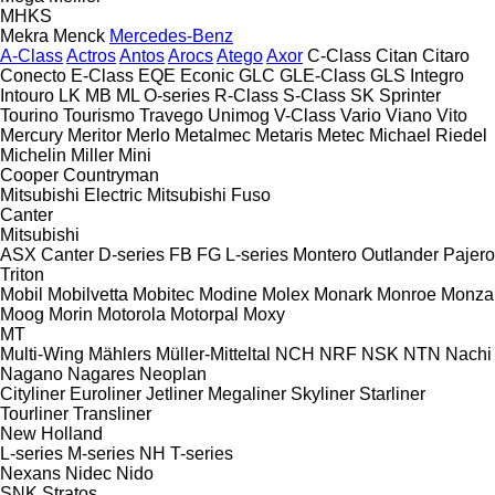
MHKS
Mekra
Menck
Mercedes-Benz
A-Class
Actros
Antos
Arocs
Atego
Axor
C-Class
Citan
Citaro
Conecto
E-Class
EQE
Econic
GLC
GLE-Class
GLS
Integro
Intouro
LK
MB
ML
O-series
R-Class
S-Class
SK
Sprinter
Tourino
Tourismo
Travego
Unimog
V-Class
Vario
Viano
Vito
Mercury
Meritor
Merlo
Metalmec
Metaris
Metec
Michael Riedel
Michelin
Miller
Mini
Cooper
Countryman
Mitsubishi Electric
Mitsubishi Fuso
Canter
Mitsubishi
ASX
Canter
D-series
FB
FG
L-series
Montero
Outlander
Pajero
Triton
Mobil
Mobilvetta
Mobitec
Modine
Molex
Monark
Monroe
Monza
Moog
Morin
Motorola
Motorpal
Moxy
MT
Multi-Wing
Mählers
Müller-Mitteltal
NCH
NRF
NSK
NTN
Nachi
Nagano
Nagares
Neoplan
Cityliner
Euroliner
Jetliner
Megaliner
Skyliner
Starliner
Tourliner
Transliner
New Holland
L-series
M-series
NH
T-series
Nexans
Nidec
Nido
SNK
Stratos