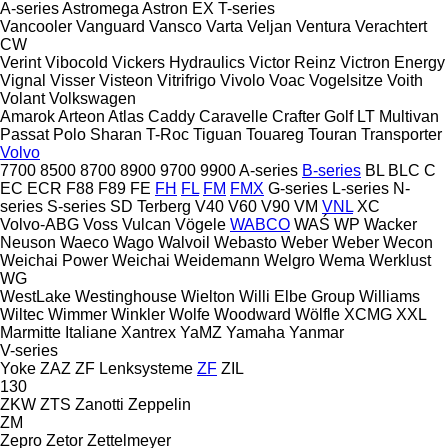
A-series
Astromega
Astron
EX
T-series
Vancooler
Vanguard
Vansco
Varta
Veljan
Ventura
Verachtert
CW
Verint
Vibocold
Vickers Hydraulics
Victor Reinz
Victron Energy
Vignal
Visser
Visteon
Vitrifrigo
Vivolo
Voac
Vogelsitze
Voith
Volant
Volkswagen
Amarok
Arteon
Atlas
Caddy
Caravelle
Crafter
Golf
LT
Multivan
Passat
Polo
Sharan
T-Roc
Tiguan
Touareg
Touran
Transporter
Volvo
7700
8500
8700
8900
9700
9900
A-series
B-series
BL
BLC
C
EC
ECR
F88
F89
FE
FH
FL
FM
FMX
G-series
L-series
N-
series
S-series
SD
Terberg
V40
V60
V90
VM
VNL
XC
Volvo-ABG
Voss
Vulcan
Vögele
WABCO
WAŚ
WP
Wacker
Neuson
Waeco
Wago
Walvoil
Webasto
Weber
Weber
Wecon
Weichai Power
Weichai
Weidemann
Welgro
Wema
Werklust
WG
WestLake
Westinghouse
Wielton
Willi Elbe Group
Williams
Wiltec
Wimmer
Winkler
Wolfe
Woodward
Wölfle
XCMG
XXL
Marmitte Italiane
Xantrex
YaMZ
Yamaha
Yanmar
V-series
Yoke
ZAZ
ZF Lenksysteme
ZF
ZIL
130
ZKW
ZTS
Zanotti
Zeppelin
ZM
Zepro
Zetor
Zettelmeyer