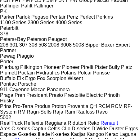
P&H
PAT
PM
POS
PSM
PSVT
PW Group
Paccar
Padoan
Palfinger Palift
Palfinger
PK
Parker
Parlok
Pegaso
Pentair
Penz
Perfect
Perkins
1100 Series
2800 Series
4000 Series
Peterbilt
378
Peters+Bey
Peterson
Peugeot
208
301
307
308
508
2008
3008
5008
Bipper
Boxer
Expert
Partner
Pewag
Piaggio
Porter
Pierburg
Pilkington
Pioneer
Pioneer
Pirelli
PistenBully
Platz
Plumett
Poclain Hydraulics
Polaris
Polcar
Ponsse
Buffalo
Elk
Ergo
Fox
Scorpion
Wisent
Pontiac
Porsche
911
Cayenne
Macan
Panamera
Praga
Preh
President
Presto
Prestolite Electric
Prinoth
Husky
Prins
Pro-Terra
Produs
Proton
Proventia
QH
RCM
RCM
RF-
System
RM
Ragn-Sells
Raja
Ram
Raufoss
Ravo
5002
RealTruck
Reflexite
Reggiana Riduttori
Reko
Renault
Ares
C-series
Captur
Celtis
Clio
D-series
D Wide
Duster
Ergos
Espace
G-series
Iliade
K-series
Kadjar
Kangoo
Kerax
Laguna