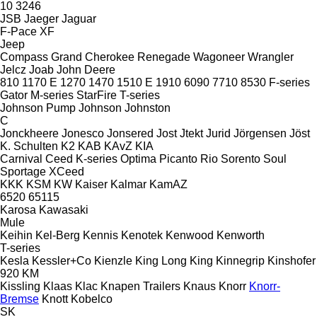
10
3246
JSB
Jaeger
Jaguar
F-Pace
XF
Jeep
Compass
Grand Cherokee
Renegade
Wagoneer
Wrangler
Jelcz
Joab
John Deere
810
1170 E
1270
1470
1510 E
1910
6090
7710
8530
F-series
Gator
M-series
StarFire
T-series
Johnson Pump
Johnson
Johnston
C
Jonckheere
Jonesco
Jonsered
Jost
Jtekt
Jurid
Jörgensen
Jöst
K. Schulten
K2
KAB
KAvZ
KIA
Carnival
Ceed
K-series
Optima
Picanto
Rio
Sorento
Soul
Sportage
XCeed
KKK
KSM
KW
Kaiser
Kalmar
KamAZ
6520
65115
Karosa
Kawasaki
Mule
Keihin
Kel-Berg
Kennis
Kenotek
Kenwood
Kenworth
T-series
Kesla
Kessler+Co
Kienzle
King Long
King
Kinnegrip
Kinshofer
920
KM
Kissling
Klaas
Klac
Knapen Trailers
Knaus
Knorr
Knorr-
Bremse
Knott
Kobelco
SK