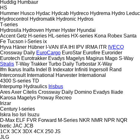
Huddig
Humbaur
HS
Hummer
Husco
Hydac
Hydcab
Hydreco
Hydrema
Hydro Leduc
Hydrocontrol
Hydromatik
Hydronic
Hydros
T-series
Hydrosila
Hydroven
Hymer
Hyster
Hyundai
Accent
Getz
H-series
HL-series
HX-series
Kona
Robex
Santa
Fe
Tucson
i-Series
ix
Hyva
Häner
Hübner
I-VAN
IFA
IHI
IPV
IRMA
ITR
IVECO
Crossway
Daily
EuroCargo
EuroStar
Eurofire
Eurorider
Eurotech
Eurotrakker
Evadys
Magelys
Magirus
Mago
S-Way
Stralis
T-Way
Trakker
Turbo Daily
Turbostar
X-Way
Ifm
Ikarus
Inalfa
Indel B
Indexator
Infiniti
Ingersoll Rand
Interconsult
International Harvester
International
4300
S-series
TD
Interpump Hydraulics
Irisbus
Ares
Axer
Citelis
Crossway
Daily
Domino
Evadys
Iliade
Karosa
Magelys
Proway
Recreo
Irizar
Century
I-series
Iskra
Iso
Isri
Isuzu
D-Max
ELF
FVR
Forward
M-Series
NKR
NMR
NPR
NQR
Ixetic
JAC
JCB
1CX
3CX
3DX
4CX
250
JS
JLG