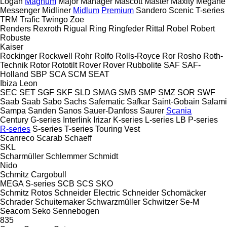
Logan
Magnum
Major
Manager
Mascott
Master
Maxity
Megane
Messenger
Midliner
Midlum
Premium
Sandero
Scenic
T-series
TRM
Trafic
Twingo
Zoe
Renders
Rexroth
Rigual
Ring
Ringfeder
Rittal
Robel
Robert
Robuste
Kaiser
Rockinger
Rockwell
Rohr
Rolfo
Rolls-Royce
Ror
Rosho
Roth-
Technik
Rotor
Rototilt
Rover
Rover
Rubbolite
SAF
SAF-
Holland
SBP
SCA
SCM
SEAT
Ibiza
Leon
SEC
SET
SGF
SKF
SLD
SMAG
SMB
SMP
SMZ
SOR
SWF
Saab
Saab
Sabo
Sachs
Safematic
Safkar
Saint-Gobain
Salami
Sampa
Sanden
Sanos
Sauer-Danfoss
Saurer
Scania
Century
G-series
Interlink
Irizar
K-series
L-series
LB
P-series
R-series
S-series
T-series
Touring
Vest
Scanreco
Scarab
Schaeff
SKL
Scharmüller
Schlemmer
Schmidt
Nido
Schmitz Cargobull
MEGA
S-series
SCB
SCS
SKO
Schmitz Rotos
Schneider Electric
Schneider
Schomäcker
Schrader
Schuitemaker
Schwarzmüller
Schwitzer
Se-M
Seacom
Seko
Sennebogen
835