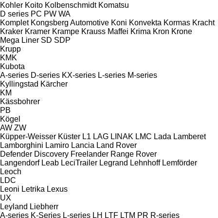
Kohler
Koito
Kolbenschmidt
Komatsu
D series
PC
PW
WA
Komplet
Kongsberg Automotive
Koni
Konvekta
Kormas
Kracht
Kraker
Kramer
Krampe
Krauss Maffei
Krima
Kron
Krone
Mega Liner
SD
SDP
Krupp
KMK
Kubota
A-series
D-series
KX-series
L-series
M-series
Kyllingstad
Kärcher
KM
Kässbohrer
PB
Kögel
AW
ZW
Küpper-Weisser
Küster
L1
LAG
LINAK
LMC
Lada
Lamberet
Lamborghini
Lamiro
Lancia
Land Rover
Defender
Discovery
Freelander
Range Rover
Langendorf
Leab
LeciTrailer
Legrand
Lehnhoff
Lemförder
Leoch
LDC
Leoni
Letrika
Lexus
UX
Leyland
Liebherr
A-series
K-Series
L-series
LH
LTF
LTM
PR
R-series