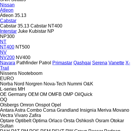
Nissan
Atleon
Atleon 35.13
Cabstar
Cabstar 35.13
Cabstar NT400
Interstar
Juke
Kubistar
NP
NP300
NT
NT400
NT500
NV
NV200
NV400
Navara
Pathfinder
Patrol
Primastar
Qashqai
Serena
Vanette
X-
Trail
Nissens
Nooteboom
EURO
Norba
Nord
Norgren
Nova-Tech
Nummi
O&K
L-series
MH
OE Germany
OEM
OM
OMFB
OMP
OilQuick
OQ
Olsbergs
Omron
Onspot
Opel
Antara
Astra
Combo
Corsa
Grandland
Insignia
Meriva
Movano
Vectra
Vivaro
Zafira
Optare
Optibelt
Optima
Orlaco
Orsta
Oshkosh
Osram
Otokar
Sultan