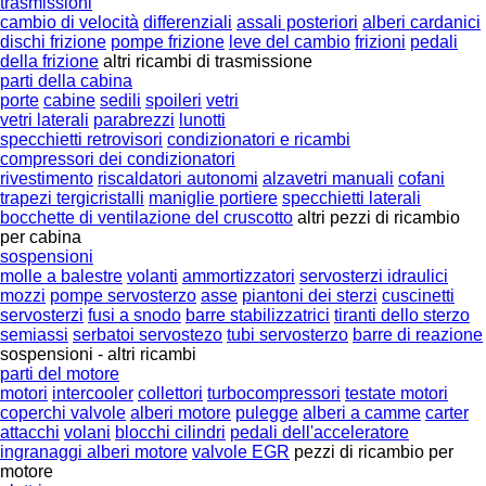
trasmissioni
cambio di velocità
differenziali
assali posteriori
alberi cardanici
dischi frizione
pompe frizione
leve del cambio
frizioni
pedali
della frizione
altri ricambi di trasmissione
parti della cabina
porte
cabine
sedili
spoileri
vetri
vetri laterali
parabrezzi
lunotti
specchietti retrovisori
condizionatori e ricambi
compressori dei condizionatori
rivestimento
riscaldatori autonomi
alzavetri manuali
cofani
trapezi tergicristalli
maniglie portiere
specchietti laterali
bocchette di ventilazione del cruscotto
altri pezzi di ricambio
per cabina
sospensioni
molle a balestre
volanti
ammortizzatori
servosterzi idraulici
mozzi
pompe servosterzo
asse
piantoni dei sterzi
cuscinetti
servosterzi
fusi a snodo
barre stabilizzatrici
tiranti dello sterzo
semiassi
serbatoi servostezo
tubi servosterzo
barre di reazione
sospensioni - altri ricambi
parti del motore
motori
intercooler
collettori
turbocompressori
testate motori
coperchi valvole
alberi motore
pulegge
alberi a camme
carter
attacchi
volani
blocchi cilindri
pedali dell'acceleratore
ingranaggi alberi motore
valvole EGR
pezzi di ricambio per
motore