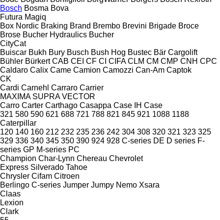
Bosch
Bosma
Bova
Futura
Magiq
Box Nordic
Braking
Brand
Brembo
Brevini
Brigade
Broce
Brose
Bucher Hydraulics
Bucher
CityCat
Buiscar
Bukh
Bury
Busch
Bush Hog
Bustec
Bär Cargolift
Bühler
Bürkert
CAB
CEI
CF
CI
CIFA
CLM
CM
CMP
CNH
CPC
Caldaro
Calix
Came
Camion
Camozzi
Can-Am
Captok
CK
Cardi
Carnehl
Carraro
Carrier
MAXIMA
SUPRA
VECTOR
Carro
Carter
Carthago
Casappa
Case IH
Case
321
580
590
621
688
721
788
821
845
921
1088
1188
Caterpillar
120
140
160
212
232
235
236
242
304
308
320
321
323
325
329
336
340
345
350
390
924
928
C-series
DE
D series
F-
series
GP
M-series
PC
Champion
Char-Lynn
Chereau
Chevrolet
Express
Silverado
Tahoe
Chrysler
Cifam
Citroen
Berlingo
C-series
Jumper
Jumpy
Nemo
Xsara
Claas
Lexion
Clark