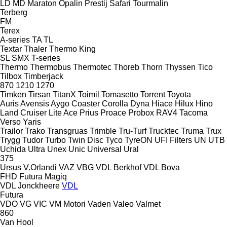
LD
MD
Maraton
Opalin
Prestij
Safari
Tourmalin
Terberg
FM
Terex
A-series
TA
TL
Textar
Thaler
Thermo King
SL
SMX
T-series
Thermo
Thermobus
Thermotec
Thoreb
Thorn
Thyssen
Tico
Tilbox
Timberjack
870
1210
1270
Timken
Tirsan
TitanX
Toimil
Tomasetto
Torrent
Toyota
Auris
Avensis
Aygo
Coaster
Corolla
Dyna
Hiace
Hilux
Hino
Land Cruiser
Lite Ace
Prius
Proace
Probox
RAV4
Tacoma
Verso
Yaris
Trailor
Trako
Transgruas
Trimble
Tru-Turf
Trucktec
Truma
Trux
Trygg
Tudor
Turbo
Twin Disc
Tyco
TyreON
UFI Filters
UN
UTB
Uchida
Ultra
Unex
Unic
Universal
Ural
375
Ursus
V.Orlandi
VAZ
VBG
VDL Berkhof
VDL Bova
FHD
Futura
Magiq
VDL Jonckheere
VDL
Futura
VDO
VG
VIC
VM Motori
Vaden
Valeo
Valmet
860
Van Hool