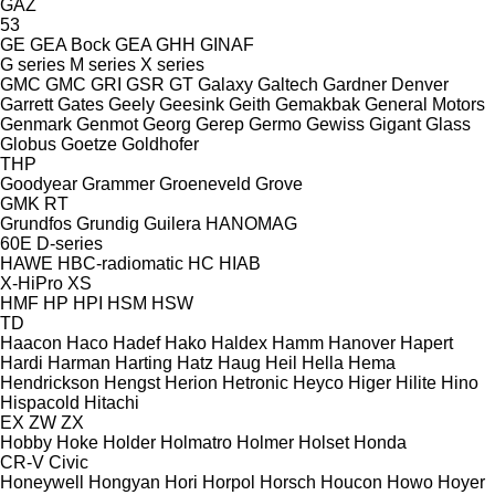
GAZ
53
GE
GEA Bock
GEA
GHH
GINAF
G series
M series
X series
GMC
GMC
GRI
GSR
GT
Galaxy
Galtech
Gardner Denver
Garrett
Gates
Geely
Geesink
Geith
Gemakbak
General Motors
Genmark
Genmot
Georg
Gerep
Germo
Gewiss
Gigant
Glass
Globus
Goetze
Goldhofer
THP
Goodyear
Grammer
Groeneveld
Grove
GMK
RT
Grundfos
Grundig
Guilera
HANOMAG
60E
D-series
HAWE
HBC-radiomatic
HC
HIAB
X-HiPro
XS
HMF
HP
HPI
HSM
HSW
TD
Haacon
Haco
Hadef
Hako
Haldex
Hamm
Hanover
Hapert
Hardi
Harman
Harting
Hatz
Haug
Heil
Hella
Hema
Hendrickson
Hengst
Herion
Hetronic
Heyco
Higer
Hilite
Hino
Hispacold
Hitachi
EX
ZW
ZX
Hobby
Hoke
Holder
Holmatro
Holmer
Holset
Honda
CR-V
Civic
Honeywell
Hongyan
Hori
Horpol
Horsch
Houcon
Howo
Hoyer