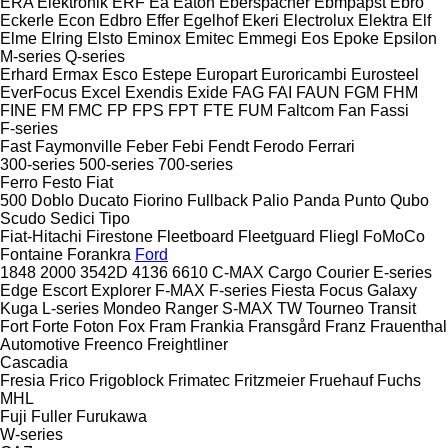
ERA Elektronik
ERF
Ea
Eaton
Eberspächer
Ebmpapst
Ebro
Eckerle
Econ
Edbro
Effer
Egelhof
Ekeri
Electrolux
Elektra
Elf
Elme
Elring
Elsto
Eminox
Emitec
Emmegi
Eos
Epoke
Epsilon
M-series
Q-series
Erhard
Ermax
Esco
Estepe
Europart
Euroricambi
Eurosteel
EverFocus
Excel
Exendis
Exide
FAG
FAI
FAUN
FGM
FHM
FINE
FM
FMC
FP
FPS
FPT
FTE
FUM
Faltcom
Fan
Fassi
F-series
Fast
Faymonville
Feber
Febi
Fendt
Ferodo
Ferrari
300-series
500-series
700-series
Ferro
Festo
Fiat
500
Doblo
Ducato
Fiorino
Fullback
Palio
Panda
Punto
Qubo
Scudo
Sedici
Tipo
Fiat-Hitachi
Firestone
Fleetboard
Fleetguard
Fliegl
FoMoCo
Fontaine
Forankra
Ford
1848
2000
3542D
4136
6610
C-MAX
Cargo
Courier
E-series
Edge
Escort
Explorer
F-MAX
F-series
Fiesta
Focus
Galaxy
Kuga
L-series
Mondeo
Ranger
S-MAX
TW
Tourneo
Transit
Fort
Forte
Foton
Fox
Fram
Frankia
Fransgård
Franz
Frauenthal
Automotive
Freenco
Freightliner
Cascadia
Fresia
Frico
Frigoblock
Frimatec
Fritzmeier
Fruehauf
Fuchs
MHL
Fuji
Fuller
Furukawa
W-series