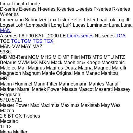
Lima
Lincoln
Linde
D-series
E-series
H-series
K-series
L-series
P-series
R-series
W-series
Linnemann Schnetzer
Linx
Lister Petter
Lister
LoadLok
Loglift
Logset
Lohr
Lombardini
Long
LuK
Lucas
Luminator
Luna
Luna
MAN
A-series
F8
F90
KAT
L2000
LE
Lion's series
NL series
TGA
TGE
TGL
TGM
TGS
TGX
MAN-VW
MAY
MAZ
5336
MB
MB-Rent
MCM
MHS
MIC
MP Filtri
MTB
MTS
MTU
MTZ
Belarus
MWM
MX
MXN
Mack
Maehler & Kaege
Maestronic
Mafelec
Mafi
Magirus
Magirus-Deutz
Magna
Magneti Marelli
Magneton
Magnum
Mahle Original
Main
Manac
Manitou
MRT
Mann+Hummel
Mann-Filter
Mannesmann
Mantes
Manuli
Mariner
Marrel
Martek Power
Masats
Mascot
Maserati
Massey
Ferguson
5710
5711
Master Power
Max
Maximus
Maximus
Maxistab
May Wes
Mazda
2
6
BT
CX
T-series
Mecalac
11
12
Mega
Meiller