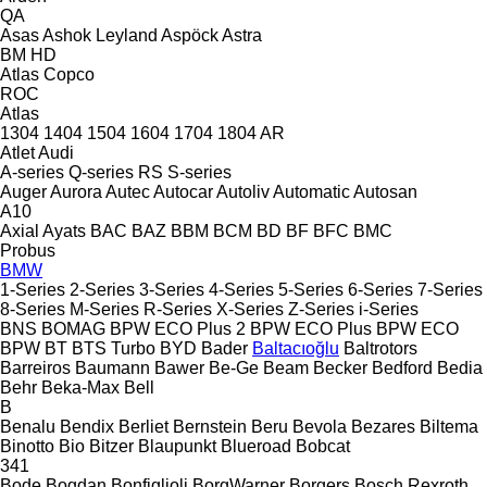
QA
Asas
Ashok Leyland
Aspöck
Astra
BM
HD
Atlas Copco
ROC
Atlas
1304
1404
1504
1604
1704
1804
AR
Atlet
Audi
A-series
Q-series
RS
S-series
Auger
Aurora
Autec
Autocar
Autoliv
Automatic
Autosan
A10
Axial
Ayats
BAC
BAZ
BBM
BCM
BD
BF
BFC
BMC
Probus
BMW
1-Series
2-Series
3-Series
4-Series
5-Series
6-Series
7-Series
8-Series
M-Series
R-Series
X-Series
Z-Series
i-Series
BNS
BOMAG
BPW ECO Plus 2
BPW ECO Plus
BPW ECO
BPW
BT
BTS Turbo
BYD
Bader
Baltacıoğlu
Baltrotors
Barreiros
Baumann
Bawer
Be-Ge
Beam
Becker
Bedford
Bedia
Behr
Beka-Max
Bell
B
Benalu
Bendix
Berliet
Bernstein
Beru
Bevola
Bezares
Biltema
Binotto
Bio
Bitzer
Blaupunkt
Blueroad
Bobcat
341
Bode
Bogdan
Bonfiglioli
BorgWarner
Borgers
Bosch Rexroth