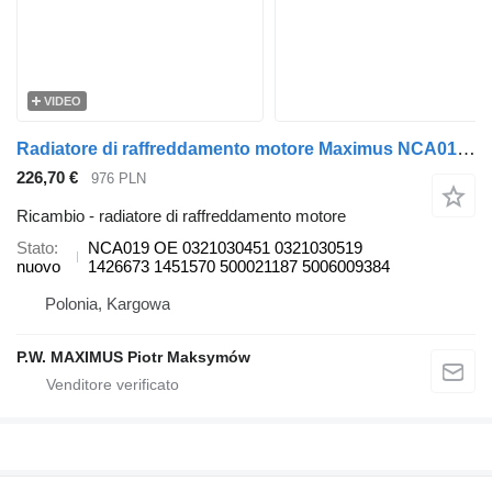
VIDEO
Radiatore di raffreddamento motore Maximus NCA019 per autobus Bova FUTURA MAGIC
226,70 €
976 PLN
Ricambio - radiatore di raffreddamento motore
Stato
NCA019 OE 0321030451 0321030519
nuovo
1426673 1451570 500021187 5006009384
Polonia, Kargowa
P.W. MAXIMUS Piotr Maksymów