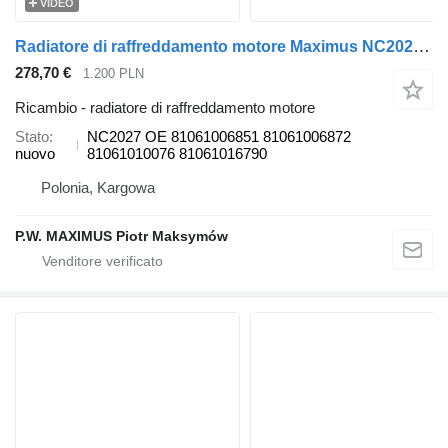
VIDEO
Radiatore di raffreddamento motore Maximus NC2027 per camion MAN TGS EURO6
278,70 €
1.200 PLN
Ricambio - radiatore di raffreddamento motore
Stato
NC2027 OE 81061006851 81061006872
nuovo
81061010076 81061016790
Polonia, Kargowa
P.W. MAXIMUS Piotr Maksymów