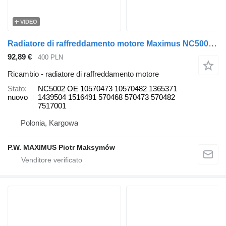
VIDEO
Radiatore di raffreddamento motore Maximus NC5002 per camion Scania SERIA4
92,89 €
400 PLN
Ricambio - radiatore di raffreddamento motore
Stato
NC5002 OE 10570473 10570482 1365371
nuovo
1439504 1516491 570468 570473 570482
7517001
Polonia, Kargowa
P.W. MAXIMUS Piotr Maksymów