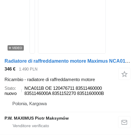
VIDEO
Radiatore di raffreddamento motore Maximus NCA011B per autobus MAN
346 €
1.490 PLN
Ricambio - radiatore di raffreddamento motore
Stato
NCA011B OE 120476711 83511460000
nuovo
8351146000A 8351152270 8351160000B
Polonia, Kargowa
P.W. MAXIMUS Piotr Maksymów