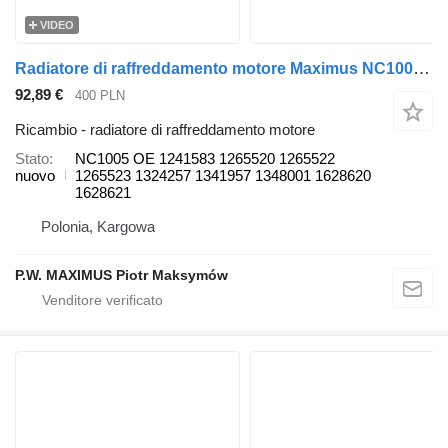
VIDEO
Radiatore di raffreddamento motore Maximus NC1005 per camion DAF CF
92,89 €
400 PLN
Ricambio - radiatore di raffreddamento motore
Stato
NC1005 OE 1241583 1265520 1265522
nuovo
1265523 1324257 1341957 1348001 1628620
1628621
Polonia, Kargowa
P.W. MAXIMUS Piotr Maksymów