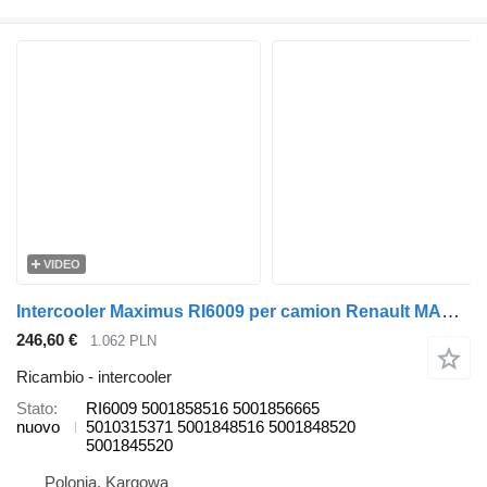
VIDEO
Intercooler Maximus RI6009 per camion Renault MAGNUM E-TECH
246,60 €
1.062 PLN
Ricambio - intercooler
Stato
RI6009 5001858516 5001856665
nuovo
5010315371 5001848516 5001848520
5001845520
Polonia, Kargowa