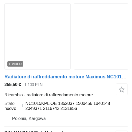
VIDEO
Radiatore di raffreddamento motore Maximus NC1019KPL per camion DAF CF EURO6
255,50 €
1.100 PLN
Ricambio - radiatore di raffreddamento motore
Stato
NC1019KPL OE 1852037 1909456 1940148
nuovo
2049371 2116742 2131856
Polonia, Kargowa