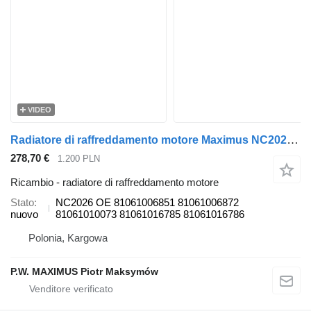
VIDEO
Radiatore di raffreddamento motore Maximus NC2026 per camion MAN TGS
278,70 €
1.200 PLN
Ricambio - radiatore di raffreddamento motore
Stato
NC2026 OE 81061006851 81061006872
nuovo
81061010073 81061016785 81061016786
Polonia, Kargowa
P.W. MAXIMUS Piotr Maksymów