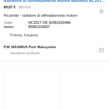
Radiatore di raffreddamento motore Maximus NC2017 per camion MAN L2000
69,67 €
300 PLN
Ricambio - radiatore di raffreddamento motore
Stato
NC2017 OE 81061016466
nuovo
85061016007
Polonia, Kargowa
P.W. MAXIMUS Piotr Maksymów