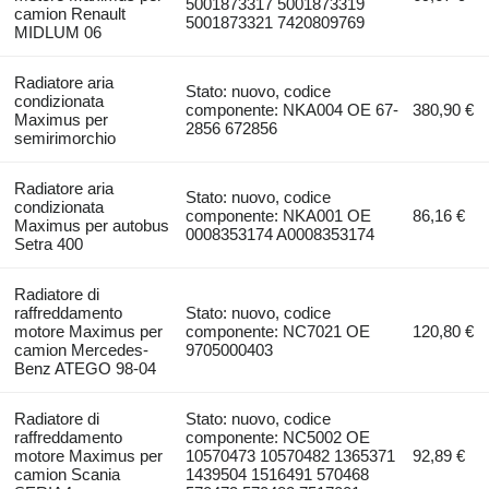
5001873317 5001873319
camion Renault
5001873321 7420809769
MIDLUM 06
Radiatore aria
Stato: nuovo, codice
condizionata
componente: NKA004 OE 67-
380,90 €
Maximus per
2856 672856
semirimorchio
Radiatore aria
Stato: nuovo, codice
condizionata
componente: NKA001 OE
86,16 €
Maximus per autobus
0008353174 A0008353174
Setra 400
Radiatore di
raffreddamento
Stato: nuovo, codice
motore Maximus per
componente: NC7021 OE
120,80 €
camion Mercedes-
9705000403
Benz ATEGO 98-04
Radiatore di
Stato: nuovo, codice
raffreddamento
componente: NC5002 OE
motore Maximus per
10570473 10570482 1365371
92,89 €
camion Scania
1439504 1516491 570468