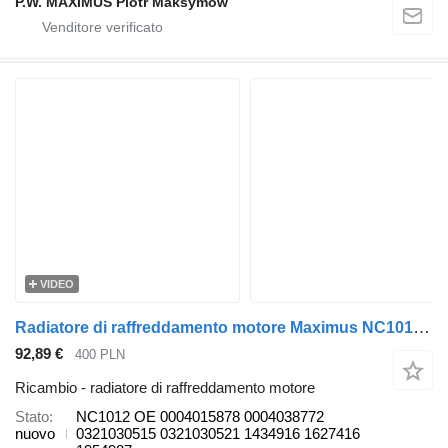
P.W. MAXIMUS Piotr Maksymów
VIDEO
Radiatore di raffreddamento motore Maximus NC1012 per camion DAF CF65 CF75
92,89 €
400 PLN
Ricambio - radiatore di raffreddamento motore
Stato
NC1012 OE 0004015878 0004038772
nuovo
0321030515 0321030521 1434916 1627416