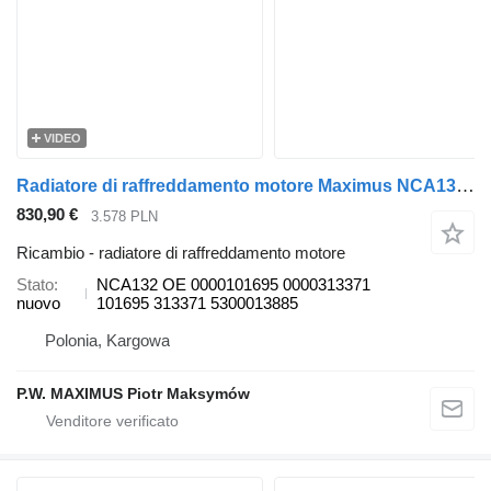
VIDEO
Radiatore di raffreddamento motore Maximus NCA132 per autobus Solaris URBINO
830,90 €
3.578 PLN
Ricambio - radiatore di raffreddamento motore
Stato
NCA132 OE 0000101695 0000313371
nuovo
101695 313371 5300013885
Polonia, Kargowa
P.W. MAXIMUS Piotr Maksymów