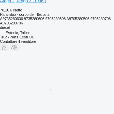
Atego 2, Atego 3 (1996-)
70,16 €
Netto
Ricambio - corpo del filtro aria
A9735280606 9735280606 9705280506 A9705280506 9705280706
A9705280706
diesel
Estonia, Tallinn
TruckParts Eesti OÜ
Contattare il venditore