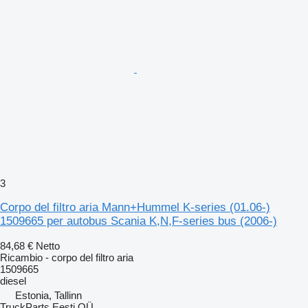
3
Corpo del filtro aria Mann+Hummel K-series (01.06-)
1509665 per autobus Scania K,N,F-series bus (2006-)
84,68 €
Netto
Ricambio - corpo del filtro aria
1509665
diesel
Estonia, Tallinn
TruckParts Eesti OÜ