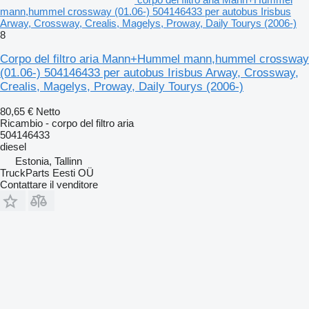
mann,hummel crossway (01.06-) 504146433 per autobus Irisbus
Arway, Crossway, Crealis, Magelys, Proway, Daily Tourys (2006-)
8
Corpo del filtro aria Mann+Hummel mann,hummel crossway
(01.06-) 504146433 per autobus Irisbus Arway, Crossway,
Crealis, Magelys, Proway, Daily Tourys (2006-)
80,65 €
Netto
Ricambio - corpo del filtro aria
504146433
diesel
Estonia, Tallinn
TruckParts Eesti OÜ
Contattare il venditore