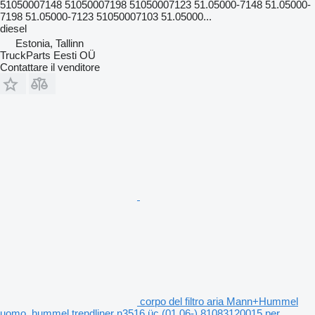
51050007148 51050007198 51050007123 51.05000-7148 51.05000-
7198 51.05000-7123 51050007103 51.05000...
diesel
Estonia, Tallinn
TruckParts Eesti OÜ
Contattare il venditore
corpo del filtro aria Mann+Hummel
uomo, hummel trendliner n3516 üc (01.06-) 81083120015 per