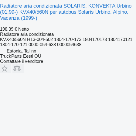
Radiatore aria condizionata SOLARIS, KONVEKTA Urbino
(01.99-) KVX40/560N per autobus Solaris Urbino, Alpino,
Vacanza (1999-)
198,39 €
Netto
Radiatore aria condizionata
KVX40/560N H13-004-502 1804-170-173 1804170173 1804170121
1804-170-121 0000-054-638 0000054638
Estonia, Tallinn
TruckParts Eesti OÜ
Contattare il venditore