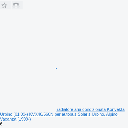
radiatore aria condizionata Konvekta
Urbino (01.99-) KVX40/560N per autobus Solaris Urbino, Alpino,
Vacanza (1999-)
6