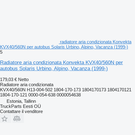
radiatore aria condizionata Konvekta
KVX40/560N per autobus Solaris Urbino, Alpino, Vacanza (1999-)
5
Radiatore aria condizionata Konvekta KVX40/560N per
autobus Solaris Urbino, Alpino, Vacanza (1999-)
179,03 €
Netto
Radiatore aria condizionata
KVX40/560N H13-004-502 1804-170-173 1804170173 1804170121
1804-170-121 0000-054-638 0000054638
Estonia, Tallinn
TruckParts Eesti OÜ
Contattare il venditore