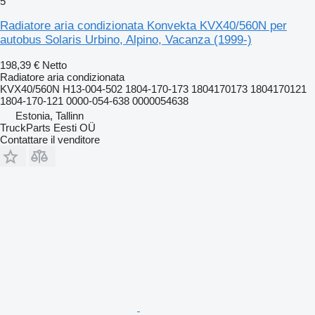
5
Radiatore aria condizionata Konvekta KVX40/560N per
autobus Solaris Urbino, Alpino, Vacanza (1999-)
198,39 €
Netto
Radiatore aria condizionata
KVX40/560N H13-004-502 1804-170-173 1804170173 1804170121
1804-170-121 0000-054-638 0000054638
Estonia, Tallinn
TruckParts Eesti OÜ
Contattare il venditore