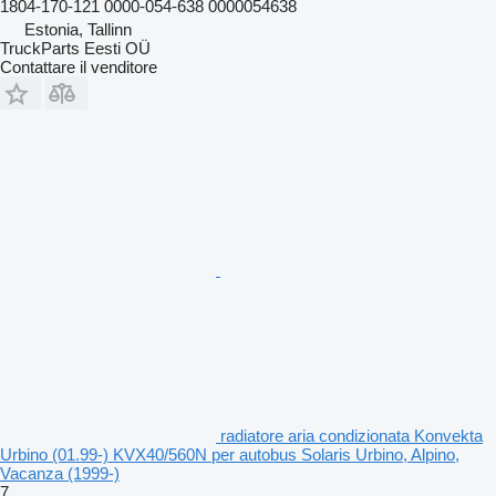
1804-170-121 0000-054-638 0000054638
Estonia, Tallinn
TruckParts Eesti OÜ
Contattare il venditore
radiatore aria condizionata Konvekta
Urbino (01.99-) KVX40/560N per autobus Solaris Urbino, Alpino,
Vacanza (1999-)
7