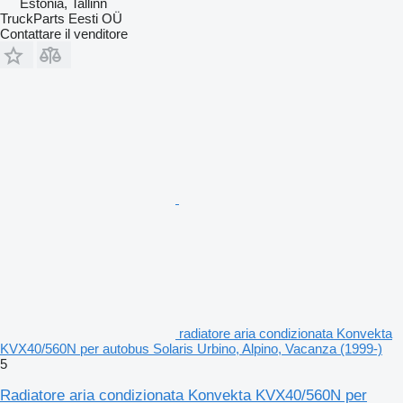
Estonia, Tallinn
TruckParts Eesti OÜ
Contattare il venditore
radiatore aria condizionata Konvekta
KVX40/560N per autobus Solaris Urbino, Alpino, Vacanza (1999-)
5
Radiatore aria condizionata Konvekta KVX40/560N per