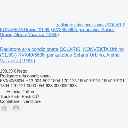
radiatore aria condizionata SOLARIS,
KONVEKTA Urbino (01.99-) KVX40/560N per autobus Solaris
Urbino, Alpino, Vacanza (1999-)
7
Radiatore aria condizionata SOLARIS, KONVEKTA Urbino
(01.99-) KVX40/560N per autobus Solaris Urbino, Alpino,
Vacanza (1999-)
198,39 €
Netto
Radiatore aria condizionata
KVX40/560N H13-004-502 1804-170-173 1804170173 1804170121
1804-170-121 0000-054-638 0000054638
Estonia, Tallinn
TruckParts Eesti OÜ
Contattare il venditore