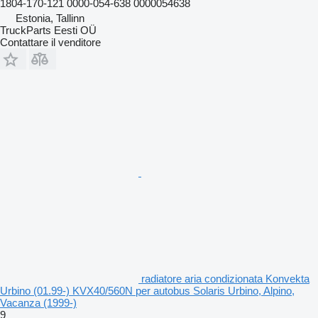
1804-170-121 0000-054-638 0000054638
Estonia, Tallinn
TruckParts Eesti OÜ
Contattare il venditore
radiatore aria condizionata Konvekta
Urbino (01.99-) KVX40/560N per autobus Solaris Urbino, Alpino,
Vacanza (1999-)
9