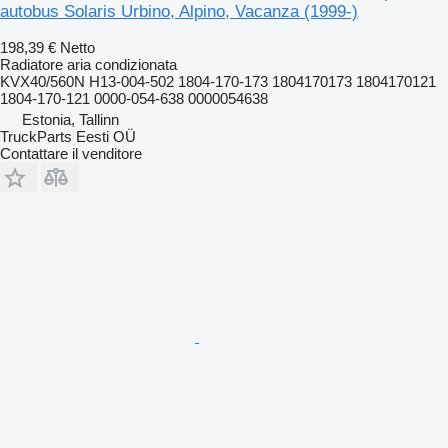
autobus Solaris Urbino, Alpino, Vacanza (1999-)
198,39 €
Netto
Radiatore aria condizionata
KVX40/560N H13-004-502 1804-170-173 1804170173 1804170121
1804-170-121 0000-054-638 0000054638
Estonia, Tallinn
TruckParts Eesti OÜ
Contattare il venditore