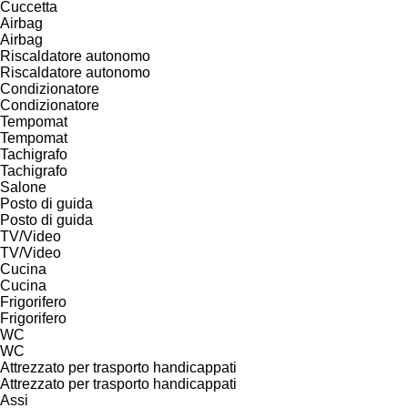
Cuccetta
Airbag
Airbag
Riscaldatore autonomo
Riscaldatore autonomo
Condizionatore
Condizionatore
Tempomat
Tempomat
Tachigrafo
Tachigrafo
Salone
Posto di guida
Posto di guida
TV/Video
TV/Video
Cucina
Cucina
Frigorifero
Frigorifero
WC
WC
Attrezzato per trasporto handicappati
Attrezzato per trasporto handicappati
Assi