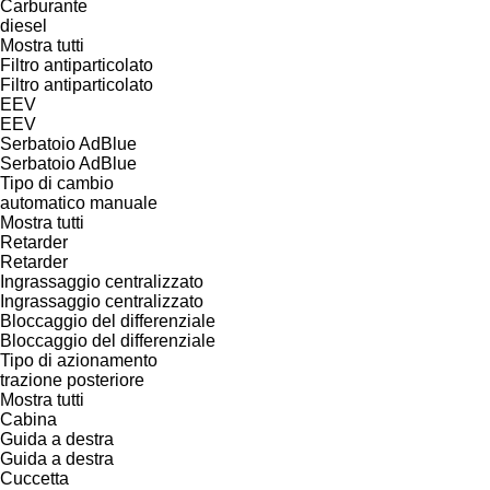
Carburante
diesel
Mostra tutti
Filtro antiparticolato
Filtro antiparticolato
EEV
EEV
Serbatoio AdBlue
Serbatoio AdBlue
Tipo di cambio
automatico
manuale
Mostra tutti
Retarder
Retarder
Ingrassaggio centralizzato
Ingrassaggio centralizzato
Bloccaggio del differenziale
Bloccaggio del differenziale
Tipo di azionamento
trazione posteriore
Mostra tutti
Cabina
Guida a destra
Guida a destra
Cuccetta