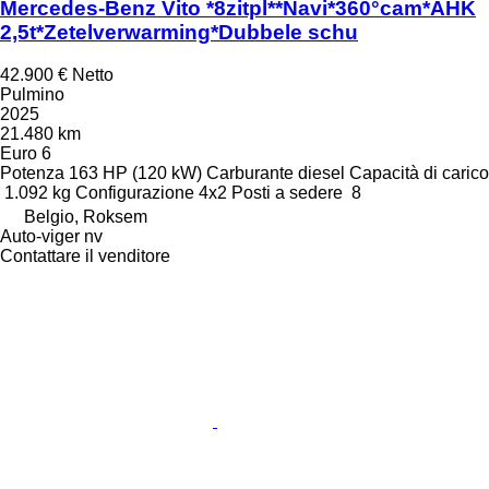
Mercedes-Benz Vito *8zitpl**Navi*360°cam*AHK
2,5t*Zetelverwarming*Dubbele schu
42.900 €
Netto
Pulmino
2025
21.480 km
Euro 6
Potenza
163 HP (120 kW)
Carburante
diesel
Capacità di carico
1.092 kg
Configurazione
4x2
Posti a sedere
8
Belgio, Roksem
Auto-viger nv
Contattare il venditore