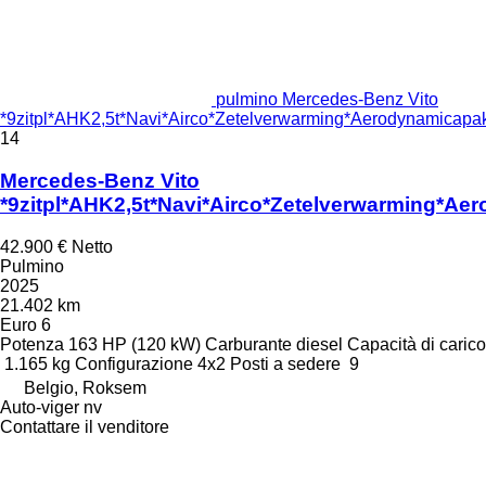
pulmino Mercedes-Benz Vito
*9zitpl*AHK2,5t*Navi*Airco*Zetelverwarming*Aerodynamicapa
14
Mercedes-Benz Vito
*9zitpl*AHK2,5t*Navi*Airco*Zetelverwarming*A
42.900 €
Netto
Pulmino
2025
21.402 km
Euro 6
Potenza
163 HP (120 kW)
Carburante
diesel
Capacità di carico
1.165 kg
Configurazione
4x2
Posti a sedere
9
Belgio, Roksem
Auto-viger nv
Contattare il venditore