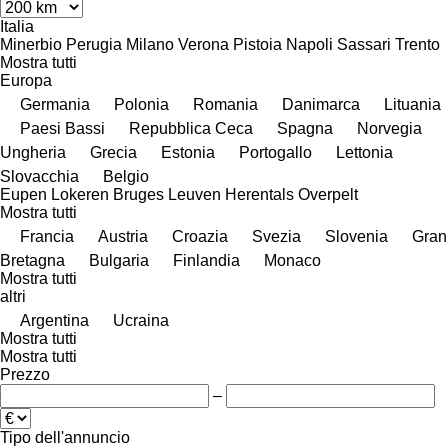
Italia
Minerbio
Perugia
Milano
Verona
Pistoia
Napoli
Sassari
Trento
Mostra tutti
Europa
Germania
Polonia
Romania
Danimarca
Lituania
Paesi Bassi
Repubblica Ceca
Spagna
Norvegia
Ungheria
Grecia
Estonia
Portogallo
Lettonia
Slovacchia
Belgio
Eupen
Lokeren
Bruges
Leuven
Herentals
Overpelt
Mostra tutti
Francia
Austria
Croazia
Svezia
Slovenia
Gran
Bretagna
Bulgaria
Finlandia
Monaco
Mostra tutti
altri
Argentina
Ucraina
Mostra tutti
Mostra tutti
Prezzo
–
Tipo dell'annuncio