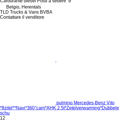
Carburante
diesel
Posti a sedere
9
Belgio, Herentals
TLD Trucks & Vans BVBA
Contattare il venditore
pulmino Mercedes-Benz Vito
*8zitpl**Navi*360°cam*AHK 2,5t*Zetelverwarming*Dubbele
schu
12