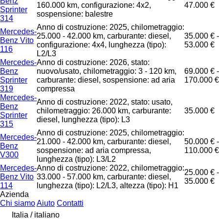
Benz
160.000 km, configurazione: 4x2,
47.000 €
Sprinter
sospensione: balestre
314
Anno di costruzione: 2025, chilometraggio:
Mercedes-
25.000 - 42.000 km, carburante: diesel,
35.000 € -
Benz Vito
configurazione: 4x4, lunghezza (tipo):
53.000 €
116
L2/L3
Mercedes-
Anno di costruzione: 2026, stato:
Benz
nuovo/usato, chilometraggio: 3 - 120 km,
69.000 € -
Sprinter
carburante: diesel, sospensione: ad aria
170.000 €
319
compressa
Mercedes-
Anno di costruzione: 2022, stato: usato,
Benz
chilometraggio: 26.000 km, carburante:
35.000 €
Sprinter
diesel, lunghezza (tipo): L3
315
Anno di costruzione: 2025, chilometraggio:
Mercedes-
21.000 - 42.000 km, carburante: diesel,
50.000 € -
Benz
sospensione: ad aria compressa,
110.000 €
V300
lunghezza (tipo): L3/L2
Mercedes-
Anno di costruzione: 2022, chilometraggio:
25.000 € -
Benz Vito
33.000 - 57.000 km, carburante: diesel,
35.000 €
114
lunghezza (tipo): L2/L3, altezza (tipo): H1
Azienda
Chi siamo
Aiuto
Contatti
Italia / italiano