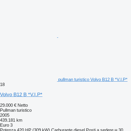
pullman turistico Volvo B12 B *V.I.P*
18
Volvo B12 B *V.I.P*
29.000 €
Netto
Pullman turistico
2005
439.181 km
Euro 3
Potenza
420 HP (309 kW)
Carburante
diesel
Posti a sedere
30