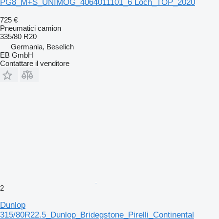
PG8_M+S_UNIMOG_4064011101_6 Loch_TOP_2020
725 €
Pneumatici camion
335/80 R20
Germania, Beselich
EB GmbH
Contattare il venditore
2
Dunlop
315/80R22.5_Dunlop_Bridegstone_Pirelli_Continental