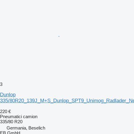
3
Dunlop
335/80R20_139J_M+S_Dunlop_SPT9_Unimog_Radlader_Ne
220 €
Pneumatici camion
335/80 R20
Germania, Beselich
EB GmbH