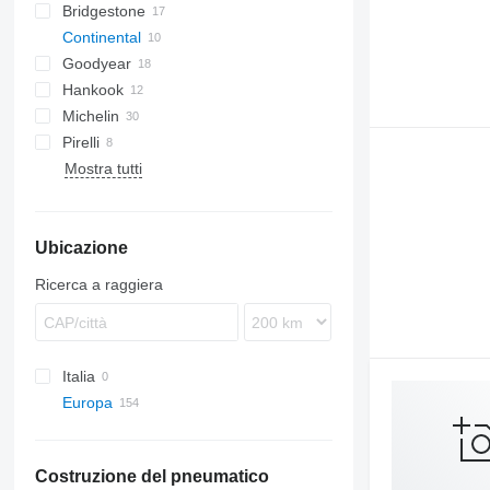
Bridgestone
Continental
R164
Goodyear
R249
HDR
SP
Hankook
R297
Michelin
Pirelli
XZA
Mostra tutti
FH
FR
ST
Ubicazione
Ricerca a raggiera
Italia
Europa
Germania
Paesi Bassi
Costruzione del pneumatico
Slovacchia