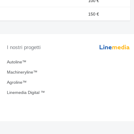
100 €
150 €
I nostri progetti
Autoline™
Machineryline™
Agroline™
Linemedia Digital ™