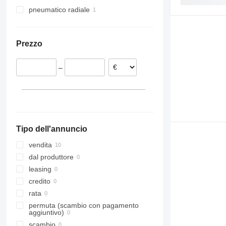
Estonia
pneumatico radiale
Belgio
Bree
Romania
Prezzo
Hasselt
Svezia
–
Tipo dell'annuncio
vendita
dal produttore
leasing
credito
rata
permuta (scambio con pagamento
aggiuntivo)
scambio