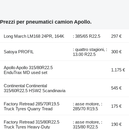
Prezzi per pneumatici camion Apollo.
Long March LM168 24PR, 164K
: 385/65 R22.5
297 €
: quattro stagioni, :
Satoya PROFIL
300 €
13.00 R22.5
Apollo Apollo 315/80R22.5
1.175 €
EnduTrax MD used set
Continental Continental
545 €
315/60R22.5 HSW2 Scandinavia
Factory Retread 285/70R19.5
: asse motore, :
175 €
Truck Tyres Quarry Tread
285/70 R19.5
Factory Retread 315/80R22.5
: asse motore, :
190 €
Truck Tyres Heavy-Duty
315/80 R22.5