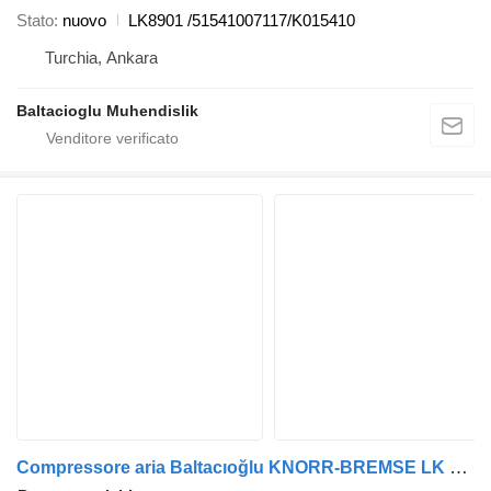
Stato
nuovo
LK8901 /51541007117/K015410
Turchia, Ankara
Baltacioglu Muhendislik
Compressore aria Baltacıoğlu KNORR-BREMSE LK 4928 per autobus