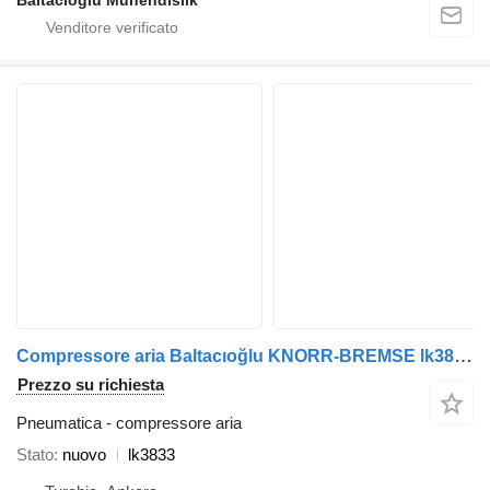
Baltacioglu Muhendislik
Compressore aria Baltacıoğlu KNORR-BREMSE lk3833 per autobus
Prezzo su richiesta
Pneumatica - compressore aria
Stato
nuovo
lk3833