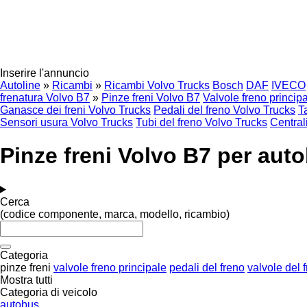
Inserire l'annuncio
Autoline
»
Ricambi
»
Ricambi Volvo Trucks
Bosch
DAF
IVECO
frenatura Volvo B7
»
Pinze freni Volvo B7
Valvole freno princip
Ganasce dei freni Volvo Trucks
Pedali del freno Volvo Trucks
T
Sensori usura Volvo Trucks
Tubi del freno Volvo Trucks
Central
Pinze freni Volvo B7 per aut
Cerca
(codice componente, marca, modello, ricambio)
Categoria
pinze freni
valvole freno principale
pedali del freno
valvole del 
Mostra tutti
Categoria di veicolo
autobus