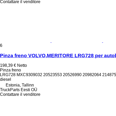
Contattare il venditore
6
Pinza freno VOLVO,MERITORE LRG728 per autobu
198,39 €
Netto
Pinza freno
LRG728 MXC9309032 20523553 20526990 20982064 2148759
diesel
Estonia, Tallinn
TruckParts Eesti OÜ
Contattare il venditore