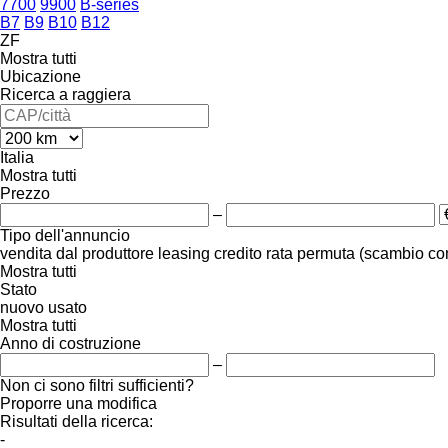
7700
9900
B-series
B7
B9
B10
B12
ZF
Mostra tutti
Ubicazione
Ricerca a raggiera
Italia
Mostra tutti
Prezzo
–
Tipo dell'annuncio
vendita
dal produttore
leasing
credito
rata
permuta (scambio co
Mostra tutti
Stato
nuovo
usato
Mostra tutti
Anno di costruzione
–
Non ci sono filtri sufficienti?
Proporre una modifica
Risultati della ricerca:
-