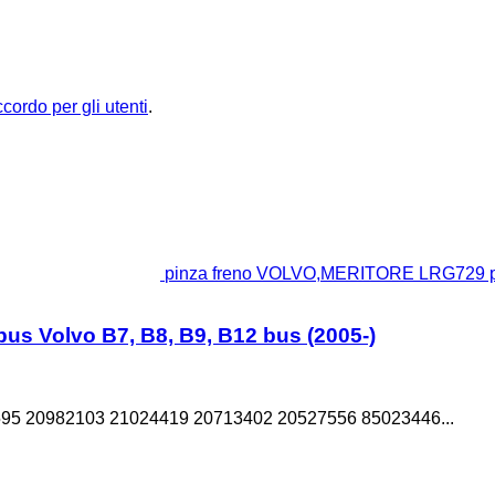
ccordo per gli utenti
.
pinza freno VOLVO,MERITORE LRG729 per
s Volvo B7, B8, B9, B12 bus (2005-)
5 20982103 21024419 20713402 20527556 85023446...