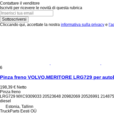
Contattare il venditore
Iscriviti per ricevere le novità di questa rubrica
Sottoscriversi
Cliccando qui, accettate la nostra
informativa sulla privacy
e
l'a
6
Pinza freno VOLVO,MERITORE LRG729 per autobu
198,39 €
Netto
Pinza freno
LRG729 MXC9309033 20523648 20982069 20526991 2148759
diesel
Estonia, Tallinn
TruckParts Eesti OÜ