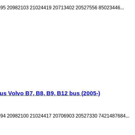
5 20982103 21024419 20713402 20527556 85023446...
 Volvo B7, B8, B9, B12 bus (2005-)
4 20982100 21024417 20706903 20527330 7421487684...