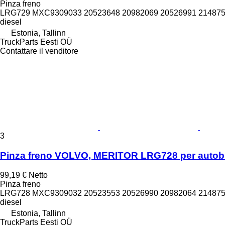
Pinza freno
LRG729 MXC9309033 20523648 20982069 20526991 2148759
diesel
Estonia, Tallinn
TruckParts Eesti OÜ
Contattare il venditore
3
Pinza freno VOLVO, MERITOR LRG728 per autobus
99,19 €
Netto
Pinza freno
LRG728 MXC9309032 20523553 20526990 20982064 2148759
diesel
Estonia, Tallinn
TruckParts Eesti OÜ