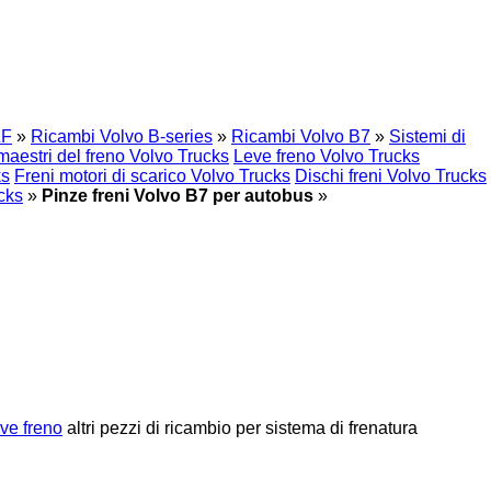
ZF
»
Ricambi Volvo B-series
»
Ricambi Volvo B7
»
Sistemi di
 maestri del freno Volvo Trucks
Leve freno Volvo Trucks
ks
Freni motori di scarico Volvo Trucks
Dischi freni Volvo Trucks
cks
»
Pinze freni Volvo B7 per autobus
»
eve freno
altri pezzi di ricambio per sistema di frenatura