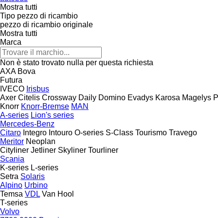
Mostra tutti
Tipo pezzo di ricambio
pezzo di ricambio originale
Mostra tutti
Marca
Non è stato trovato nulla per questa richiesta
AXA
Bova
Futura
IVECO
Irisbus
Axer
Citelis
Crossway
Daily
Domino
Evadys
Karosa
Magelys
P
Knorr
Knorr-Bremse
MAN
A-series
Lion's series
Mercedes-Benz
Citaro
Integro
Intouro
O-series
S-Class
Tourismo
Travego
Meritor
Neoplan
Cityliner
Jetliner
Skyliner
Tourliner
Scania
K-series
L-series
Setra
Solaris
Alpino
Urbino
Temsa
VDL
Van Hool
T-series
Volvo