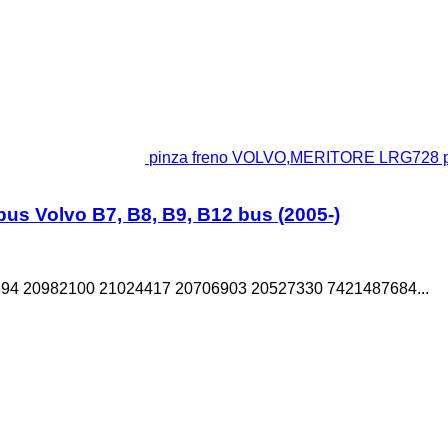
pinza freno VOLVO,MERITORE LRG728 per
s Volvo B7, B8, B9, B12 bus (2005-)
4 20982100 21024417 20706903 20527330 7421487684...