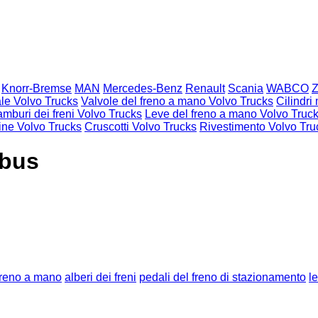
Knorr-Bremse
MAN
Mercedes-Benz
Renault
Scania
WABCO
ale Volvo Trucks
Valvole del freno a mano Volvo Trucks
Cilindri
amburi dei freni Volvo Trucks
Leve del freno a mano Volvo Truc
ine Volvo Trucks
Cruscotti Volvo Trucks
Rivestimento Volvo Tru
obus
freno a mano
alberi dei freni
pedali del freno di stazionamento
l