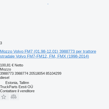
3
Mozzo Volvo FM7 (01.98-12.01) 3988773 per trattore
stradale Volvo FM7-FM12, FM, FMX (1998-2014)
100,81 €
Netto
Mozzo
3988773 3988774 20518054 85104299
diesel
Estonia, Tallinn
TruckParts Eesti OÜ
Contattare il venditore