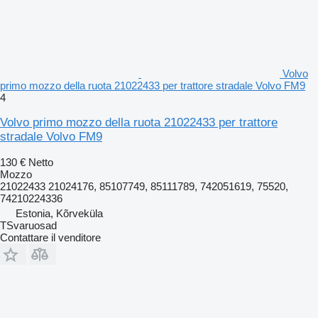
Volvo
primo mozzo della ruota 21022433 per trattore stradale Volvo FM9
4
Volvo primo mozzo della ruota 21022433 per trattore
stradale Volvo FM9
130 €
Netto
Mozzo
21022433 21024176, 85107749, 85111789, 742051619, 75520,
74210224336
Estonia, Kõrveküla
TSvaruosad
Contattare il venditore