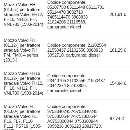
Codice componente:
Mozzo Volvo FH
85107750 85111448 85111791
(01.05-) per trattore
85114470 3092710
stradale Volvo FH12,
201,61 €
7485114470 3988838
FH16, NH12, FH,
21024206 21116569,
VNL780 (1993-2014)
carburante: diesel
Mozzo Volvo FH
(01.12-) per trattore
Codice componente: 21102564
stradale Volvo FH,
21550437 21102556 3988838
161,29 €
FM, FMX-4 series
3092710, carburante: diesel
(2013-)
Mozzo Volvo FH16
Codice componente:
(01.12-) per trattore
23440705 21102556 21550437
stradale Volvo FH12,
154,84 €
20442374 85103806,
FH16, NH12, FH,
carburante: diesel
VNL780 (1993-2014)
Mozzo Volvo FL
Codice componente:
(01.00-) per trattore
9753340245 A9753340245
stradale Volvo FL,
9753300544 A9753300544
67,74 €
FL6, FL7, FL10,
A9753300844 9753300844
FL12, FS718 (1985-
3099236 3096220 20817729,