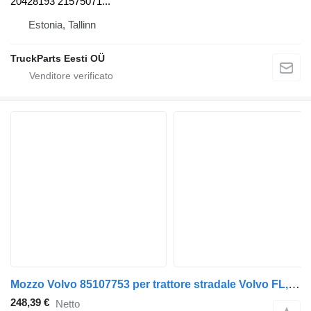
20428193 21575071...
Estonia, Tallinn
TruckParts Eesti OÜ
Mozzo Volvo 85107753 per trattore stradale Volvo FL, FE (2005-2014)
248,39 €
Netto