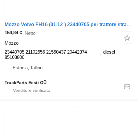
Mozzo Volvo FH16 (01.12-) 23440705 per trattore stradale Volvo FH12, FH16, NH12, FH, VNL780 (1993-2014)
154,84 €
Netto
Mozzo
23440705 21102556 21550437 20442374
diesel
85103806
Estonia, Tallinn
TruckParts Eesti OÜ