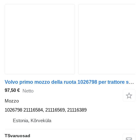
Volvo primo mozzo della ruota 1026798 per trattore stradale Volvo FH13
97,50 €
Netto
Mozzo
1026798 21116584, 21116569, 21116389
Estonia, Kõrveküla
TSvaruosad