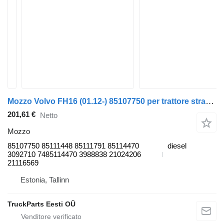
Mozzo Volvo FH16 (01.12-) 85107750 per trattore stradale Volvo FH12, FH16, NH12, FH, VNL780 (1993-2014)
201,61 €
Netto
Mozzo
85107750 85111448 85111791 85114470
diesel
3092710 7485114470 3988838 21024206
21116569
Estonia, Tallinn
TruckParts Eesti OÜ