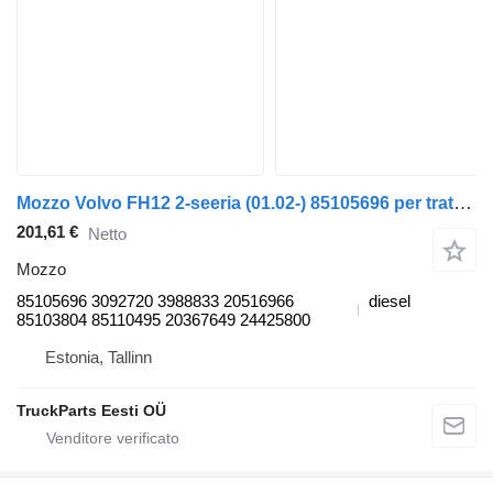
Mozzo Volvo FH12 2-seeria (01.02-) 85105696 per trattore stradale Volvo FH12, FH16, NH12, FH, VNL780 (1993-2014)
201,61 €
Netto
Mozzo
85105696 3092720 3988833 20516966
diesel
85103804 85110495 20367649 24425800
Estonia, Tallinn
TruckParts Eesti OÜ