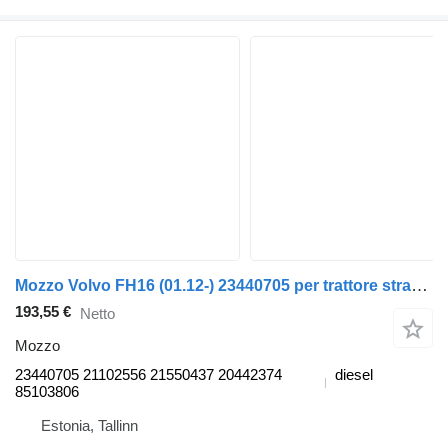
Mozzo Volvo FH16 (01.12-) 23440705 per trattore stradale Volvo FH12, FH16, NH12, FH, VNL780 (1993-2014)
193,55 €
Netto
Mozzo
23440705 21102556 21550437 20442374
diesel
85103806
Estonia, Tallinn