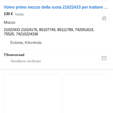
Volvo primo mozzo della ruota 21022433 per trattore stradale Volvo FM9
130 €
Netto
Mozzo
21022433 21024176, 85107749, 85111789, 742051619,
75520, 74210224336
Estonia, Kõrveküla
TSvaruosad