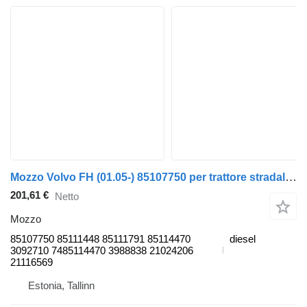
Mozzo Volvo FH (01.05-) 85107750 per trattore stradale Volvo FH12, FH16, NH12, FH, VNL780 (1993-2014)
201,61 €
Netto
Mozzo
85107750 85111448 85111791 85114470
diesel
3092710 7485114470 3988838 21024206
21116569
Estonia, Tallinn