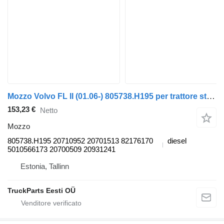
Mozzo Volvo FL II (01.06-) 805738.H195 per trattore stradale Volvo FL, FE (2005-2014)
153,23 €
Netto
Mozzo
805738.H195 20710952 20701513 82176170
diesel
5010566173 20700509 20931241
Estonia, Tallinn
TruckParts Eesti OÜ