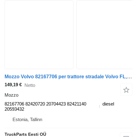
Mozzo Volvo 82167706 per trattore stradale Volvo FL, FE (2005-2014)
149,19 €
Netto
Mozzo
82167706 82420720 20704423 82421140
diesel
20593432
Estonia, Tallinn
TruckParts Eesti OÜ