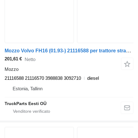
Mozzo Volvo FH16 (01.93-) 21116588 per trattore stradale Volvo FH12, FH16, NH12, FH, VNL780 (1993-2014)
201,61 €
Netto
Mozzo
21116588 21116570 3988838 3092710
diesel
Estonia, Tallinn
TruckParts Eesti OÜ