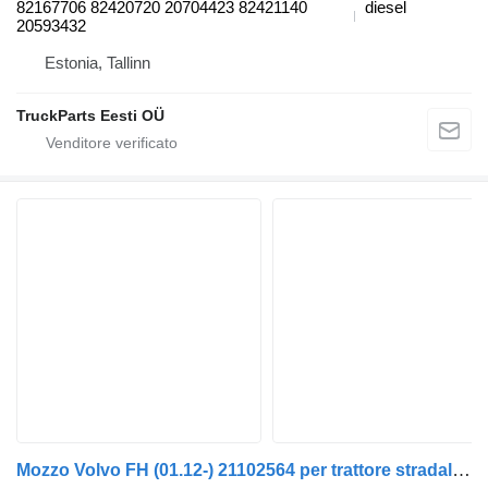
82167706 82420720 20704423 82421140
diesel
20593432
Estonia, Tallinn
TruckParts Eesti OÜ
Mozzo Volvo FH (01.12-) 21102564 per trattore stradale Volvo FH, FM, FMX-4 series (2013-)