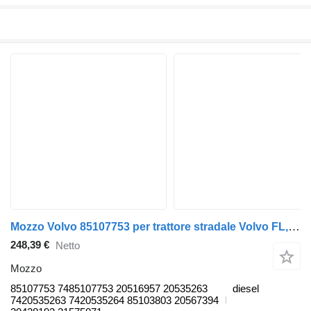
Mozzo Volvo 85107753 per trattore stradale Volvo FL, FE (2005-2014)
248,39 €
Netto
Mozzo
85107753 7485107753 20516957 20535263
diesel
7420535263 7420535264 85103803 20567394