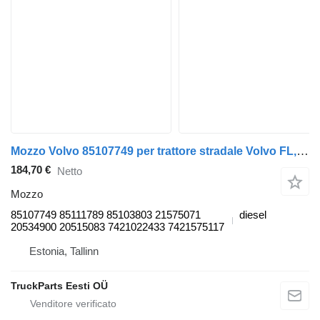
Mozzo Volvo 85107749 per trattore stradale Volvo FL, FE (2005-2014)
184,70 €
Netto
Mozzo
85107749 85111789 85103803 21575071
diesel
20534900 20515083 7421022433 7421575117
Estonia, Tallinn
TruckParts Eesti OÜ