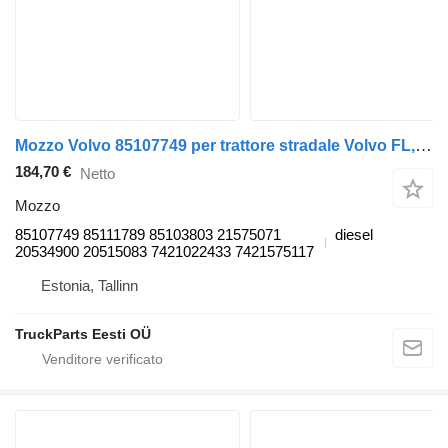
Mozzo Volvo 85107749 per trattore stradale Volvo FL, FE (2005-2014)
184,70 €
Netto
Mozzo
85107749 85111789 85103803 21575071
diesel
20534900 20515083 7421022433 7421575117
Estonia, Tallinn
TruckParts Eesti OÜ