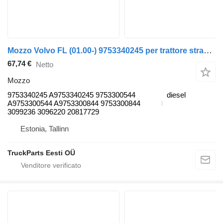
Mozzo Volvo FL (01.00-) 9753340245 per trattore stradale Volvo FL, FL6, FL7, FL10, FL12, FS718 (1985-2005)
67,74 €
Netto
Mozzo
9753340245 A9753340245 9753300544
diesel
A9753300544 A9753300844 9753300844
3099236 3096220 20817729
Estonia, Tallinn
TruckParts Eesti OÜ