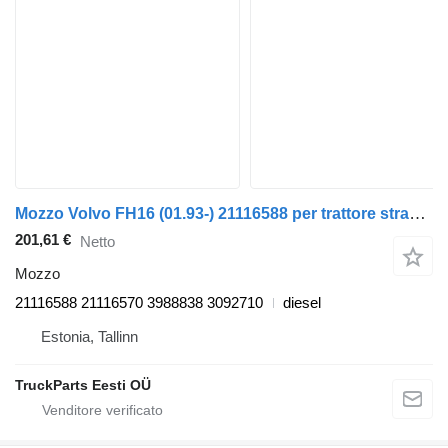
Mozzo Volvo FH16 (01.93-) 21116588 per trattore stradale Volvo FH12, FH16, NH12, FH, VNL780 (1993-2014)
201,61 €
Netto
Mozzo
21116588 21116570 3988838 3092710
diesel
Estonia, Tallinn
TruckParts Eesti OÜ