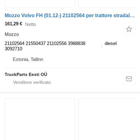
Mozzo Volvo FH (01.12-) 21102564 per trattore stradale Volvo FH, FM, FMX-4 series (2013-)
161,29 €
Netto
Mozzo
21102564 21550437 21102556 3988838
diesel
3092710
Estonia, Tallinn
TruckParts Eesti OÜ