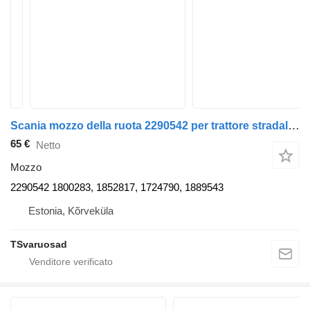
Scania mozzo della ruota 2290542 per trattore stradale Scania R440
65 €
Netto
Mozzo
2290542 1800283, 1852817, 1724790, 1889543
Estonia, Kõrveküla
TSvaruosad