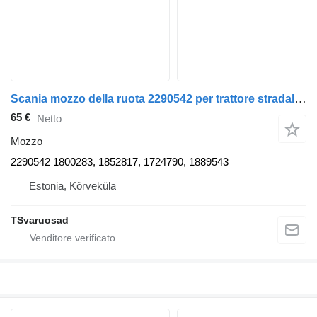
Scania mozzo della ruota 2290542 per trattore stradale Scania R440
65 €
Netto
Mozzo
2290542 1800283, 1852817, 1724790, 1889543
Estonia, Kõrveküla
TSvaruosad