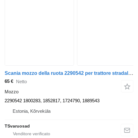
Scania mozzo della ruota 2290542 per trattore stradale Scania R440
65 €
Netto
Mozzo
2290542 1800283, 1852817, 1724790, 1889543
Estonia, Kõrveküla
TSvaruosad