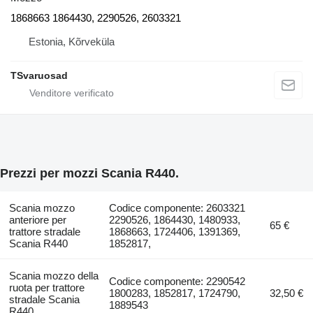
1868663 1864430, 2290526, 2603321
Estonia, Kõrveküla
TSvaruosad
Prezzi per mozzi Scania R440.
Scania mozzo
Codice componente: 2603321
anteriore per
2290526, 1864430, 1480933,
65 €
trattore stradale
1868663, 1724406, 1391369,
Scania R440
1852817,
Scania mozzo della
Codice componente: 2290542
ruota per trattore
1800283, 1852817, 1724790,
32,50 €
stradale Scania
1889543
R440