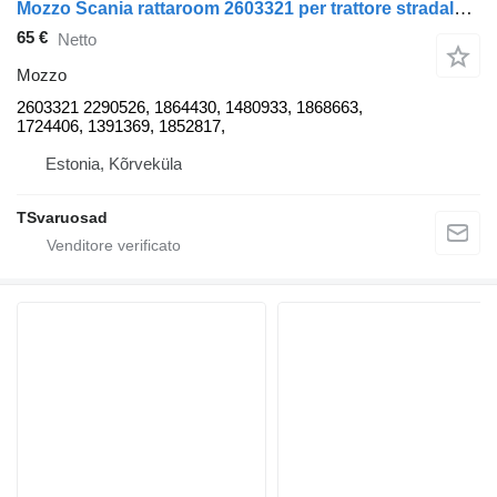
Mozzo Scania rattaroom 2603321 per trattore stradale Scania R440
65 €
Netto
Mozzo
2603321 2290526, 1864430, 1480933, 1868663,
1724406, 1391369, 1852817,
Estonia, Kõrveküla
TSvaruosad