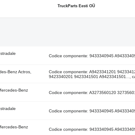
TruckParts Eesti OÜ
stradale
Codice componente: 9433340945 A943334094
des-Benz Actros,
Codice componente: A9423341201 942334
9423340201 9423341501 A9423341501..., car
 Mercedes-Benz
Codice componente: A3273560120 327356012
stradale
Codice componente: 9433340945 A943334094
 Mercedes-Benz
Codice componente: 9433340945 A943334094