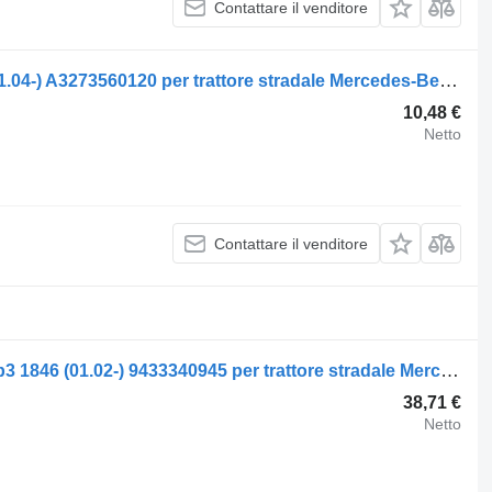
Contattare il venditore
Mozzo Mercedes-Benz axor 2 1840 (01.04-) A3273560120 per trattore stradale Mercedes-Benz Actros, Axor MP1, MP2, MP3 (1996-2014)
10,48 €
Netto
Contattare il venditore
Mozzo Mercedes-Benz actros mp2/mp3 1846 (01.02-) 9433340945 per trattore stradale Mercedes-Benz Actros, Axor MP1, MP2, MP3 (1996-2014)
38,71 €
Netto