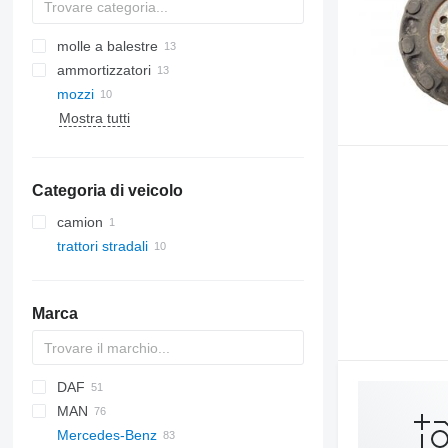
molle a balestre
ammortizzatori
mozzi
Mostra tutti
Categoria di veicolo
camion
trattori stradali
Marca
DAF
MAN
CF
Cargo
EuroCargo
AW
Mercedes-Benz
LF
F-MAX
Stralis
F90