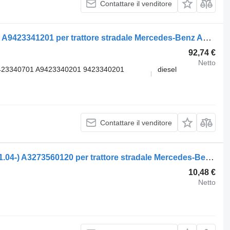
Contattare il venditore
Mozzo Mercedes-Benz Axor 2 (01.04-) A9423341201 per trattore stradale Mercedes-Benz Actros, Axor MP1, MP2, MP3 (1996-2014)
92,74 €
Netto
423340701 A9423340201 9423340201
diesel
Contattare il venditore
Mozzo Mercedes-Benz axor 2 1840 (01.04-) A3273560120 per trattore stradale Mercedes-Benz Actros, Axor MP1, MP2, MP3 (1996-2014)
10,48 €
Netto