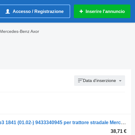
Accesso / Registrazione
Inserire l'annuncio
 Mercedes-Benz Axor
Data d'inserzione
Mozzo Mercedes-Benz actros mp2/mp3 1841 (01.02-) 9433340945 per trattore stradale Mercedes-Benz Actros, Axor MP1, MP2, MP3 (1996-2014)
38,71 €