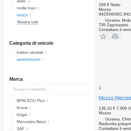
asse
299 €
Netto
molle travi
Mozzo
9423340301.942
mozzi
Ucraina, Muk
Mostra tutti
TIR Zapchastini
Contattare il vend
Categoria di veicolo
trattori stradali
semirimorchi
Marca
1
Mozzo Mercede
BPW ECO Plus
Krone
136,10 €
7.000 
Mozzo
Kögel
Ucraina, Che
Mercedes-Benz
Razborka polupri
Contattare il vend
SAF