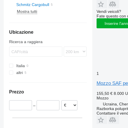
Schmitz Cargobull
Mostra tutti
Vendi veicoli?
Fate questo con 
Inserire l'an
Ubicazione
Ricerca a raggiera
Italia
altri
1
Ucraina
Mozzo SAF per
Prezzo
155,50 €
8.000 
Mozzo
Ucraina, Che
–
Razborka polupri
Contattare il vend