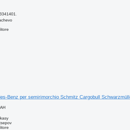
3341401.
achevo
itore
s-Benz per semirimorchio Schmitz Cargobull Schwarzmüller
UAH
rkasy
tsepov
itore