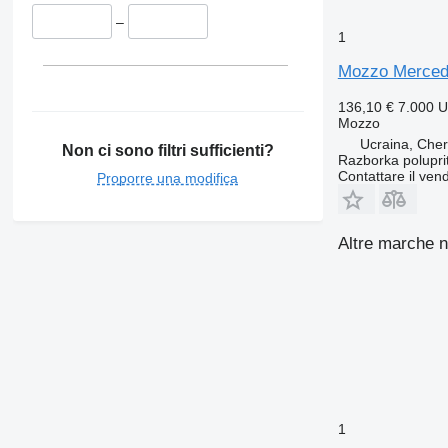
–
1
Mozzo Mercede
136,10 €
7.000 
Mozzo
Ucraina, Che
Non ci sono filtri sufficienti?
Razborka polupri
Contattare il vend
Proporre una modifica
Altre marche n
1