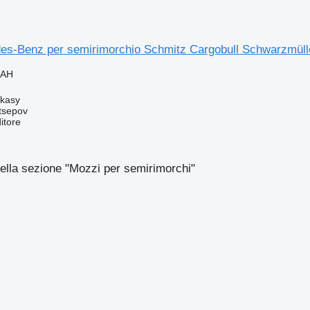
s-Benz per semirimorchio Schmitz Cargobull Schwarzmüller
UAH
rkasy
tsepov
itore
ella sezione "Mozzi per semirimorchi"