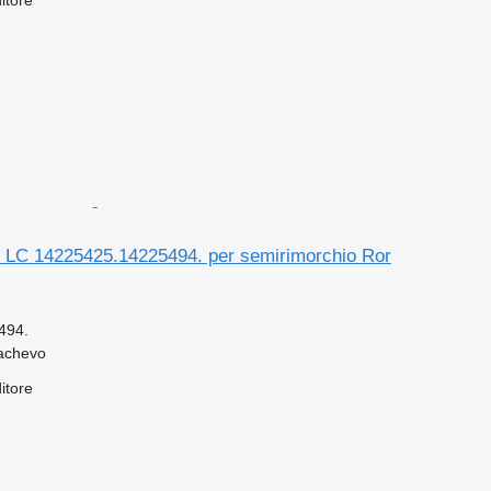
itore
LC 14225425.14225494. per semirimorchio Ror
494.
achevo
itore