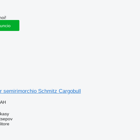
noi!
nuncio
 semirimorchio Schmitz Cargobull
UAH
rkasy
tsepov
itore