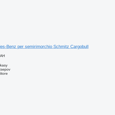
s-Benz per semirimorchio Schmitz Cargobull
UAH
rkasy
tsepov
itore