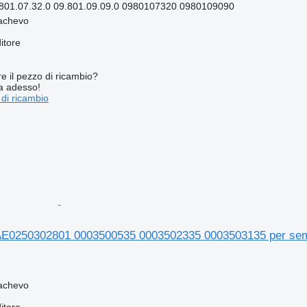
801.07.32.0 09.801.09.09.0 0980107320 0980109090
achevo
itore
re il pezzo di ricambio?
ta adesso!
 di ricambio
AE0250302801 0003500535 0003502335 0003503135 per sem
achevo