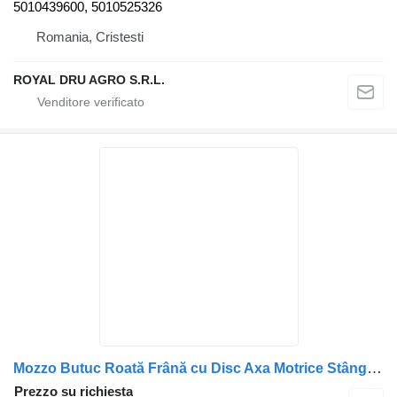
5010439600, 5010525326
Romania, Cristesti
ROYAL DRU AGRO S.R.L.
Mozzo Butuc Roată Frână cu Disc Axa Motrice Stânga per camion Renault – 7422105673
Prezzo su richiesta