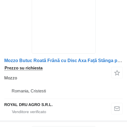
Mozzo Butuc Roată Frână cu Disc Axa Față Stânga pentru – Coduri: 74219 per camion Renault – Coduri: 7421993643, 7421983587, 7421946101, 7420515093, 20515093, 21983587, 21993643, 21946101
Prezzo su richiesta
Mozzo
Romania, Cristesti
ROYAL DRU AGRO S.R.L.