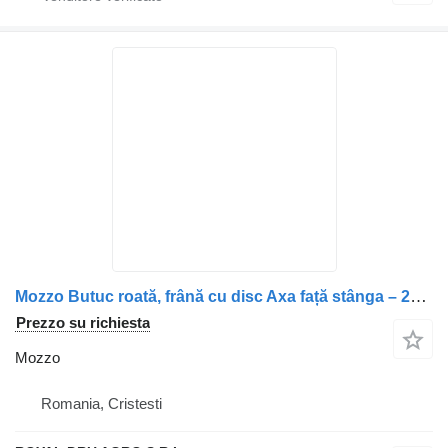
Mozzo Butuc roată, frână cu disc Axa față stânga – 20764313, 501043977 per camion Renault Renault
Prezzo su richiesta
Mozzo
Romania, Cristesti