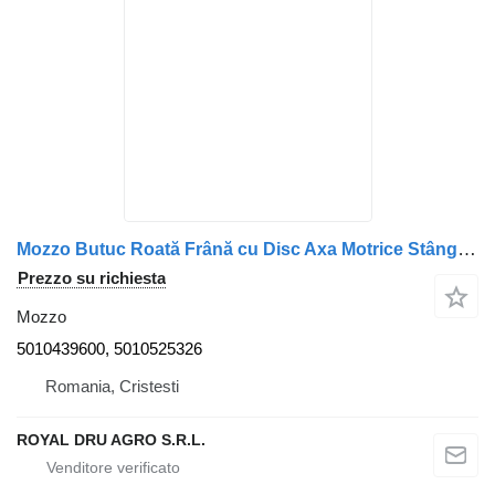
Mozzo Butuc Roată Frână cu Disc Axa Motrice Stânga 5010439600 per camion Renault 5010439600 5010525326
Prezzo su richiesta
Mozzo
5010439600, 5010525326
Romania, Cristesti
ROYAL DRU AGRO S.R.L.