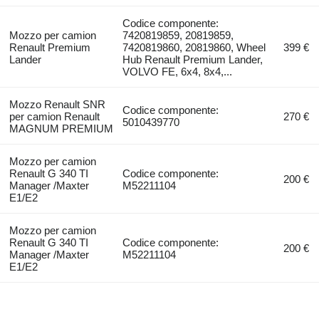
Codice componente:
Mozzo per camion
7420819859, 20819859,
Renault Premium
7420819860, 20819860, Wheel
399 €
Lander
Hub Renault Premium Lander,
VOLVO FE, 6x4, 8x4,...
Mozzo Renault SNR
Codice componente:
per camion Renault
270 €
5010439770
MAGNUM PREMIUM
Mozzo per camion
Renault G 340 TI
Codice componente:
200 €
Manager /Maxter
M52211104
E1/E2
Mozzo per camion
Renault G 340 TI
Codice componente:
200 €
Manager /Maxter
M52211104
E1/E2