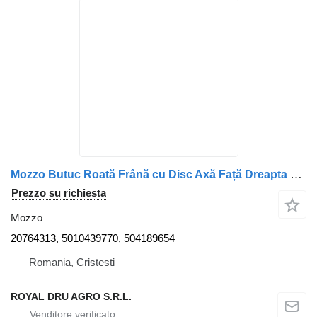
Mozzo Butuc Roată Frână cu Disc Axă Față Dreapta 1564 14381 20764313 per camion Renault Renault
Prezzo su richiesta
Mozzo
20764313, 5010439770, 504189654
Romania, Cristesti
ROYAL DRU AGRO S.R.L.