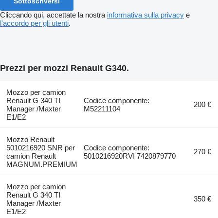
Sottoscriversi
Cliccando qui, accettate la nostra
informativa sulla privacy
e
l'accordo per gli utenti
.
Prezzi per mozzi Renault G340.
Mozzo per camion
Renault G 340 TI
Codice componente:
200 €
Manager /Maxter
M52211104
E1/E2
Mozzo Renault
5010216920 SNR per
Codice componente:
270 €
camion Renault
5010216920RVI 7420879770
MAGNUM.PREMIUM
Mozzo per camion
Renault G 340 TI
350 €
Manager /Maxter
E1/E2