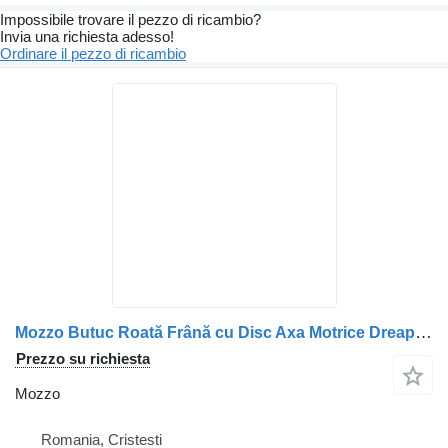
Impossibile trovare il pezzo di ricambio?
Invia una richiesta adesso!
Ordinare il pezzo di ricambio
Mozzo Butuc Roată Frână cu Disc Axa Motrice Dreapta per camion Renault 7422105673 7422036891 7422018420 7420515093 21575117 7421892566
Prezzo su richiesta
Mozzo
Romania, Cristesti