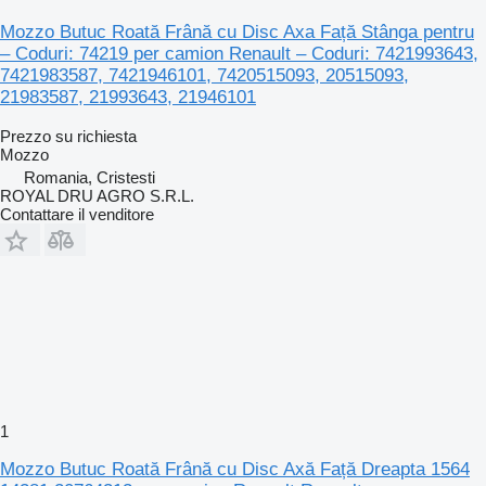
Mozzo Butuc Roată Frână cu Disc Axa Față Stânga pentru
– Coduri: 74219 per camion Renault – Coduri: 7421993643,
7421983587, 7421946101, 7420515093, 20515093,
21983587, 21993643, 21946101
Prezzo su richiesta
Mozzo
Romania, Cristesti
ROYAL DRU AGRO S.R.L.
Contattare il venditore
1
Mozzo Butuc Roată Frână cu Disc Axă Față Dreapta 1564