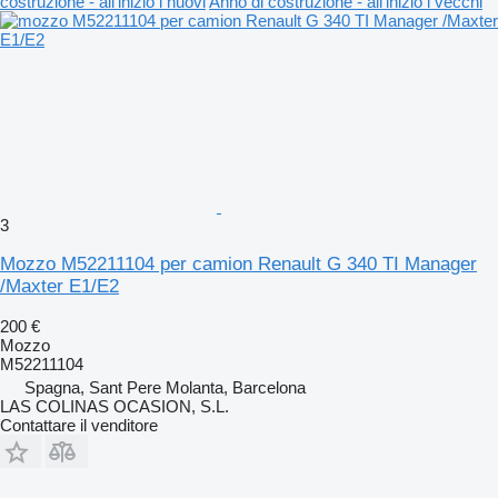
costruzione - all'inizio i nuovi
Anno di costruzione - all'inizio i vecchi
3
Mozzo M52211104 per camion Renault G 340 TI Manager
/Maxter E1/E2
200 €
Mozzo
M52211104
Spagna, Sant Pere Molanta, Barcelona
LAS COLINAS OCASION, S.L.
Contattare il venditore