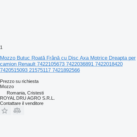
1
Mozzo Butuc Roată Frână cu Disc Axa Motrice Dreapta per
camion Renault 7422105673 7422036891 7422018420
7420515093 21575117 7421892566
Prezzo su richiesta
Mozzo
Romania, Cristesti
ROYAL DRU AGRO S.R.L.
Contattare il venditore