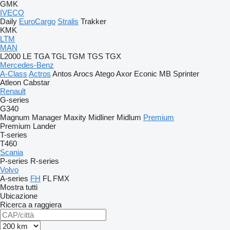
GMK
IVECO
Daily
EuroCargo
Stralis
Trakker
KMK
LTM
MAN
L2000
LE
TGA
TGL
TGM
TGS
TGX
Mercedes-Benz
A-Class
Actros
Antos
Arocs
Atego
Axor
Econic
MB
Sprinter
Atleon
Cabstar
Renault
G-series
G340
Magnum
Manager
Maxity
Midliner
Midlum
Premium
Premium Lander
T-series
T460
Scania
P-series
R-series
Volvo
A-series
FH
FL
FMX
Mostra tutti
Ubicazione
Ricerca a raggiera