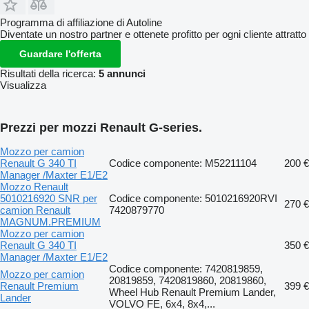
Programma di affiliazione di Autoline
Diventate un nostro partner e ottenete profitto per ogni cliente attratto
Guardare l'offerta
Risultati della ricerca:
5 annunci
Visualizza
Prezzi per mozzi Renault G-series.
Mozzo per camion
Renault G 340 TI
Codice componente: M52211104
200 €
Manager /Maxter E1/E2
Mozzo Renault
5010216920 SNR per
Codice componente: 5010216920RVI
270 €
camion Renault
7420879770
MAGNUM.PREMIUM
Mozzo per camion
Renault G 340 TI
350 €
Manager /Maxter E1/E2
Codice componente: 7420819859,
Mozzo per camion
20819859, 7420819860, 20819860,
Renault Premium
399 €
Wheel Hub Renault Premium Lander,
Lander
VOLVO FE, 6x4, 8x4,...