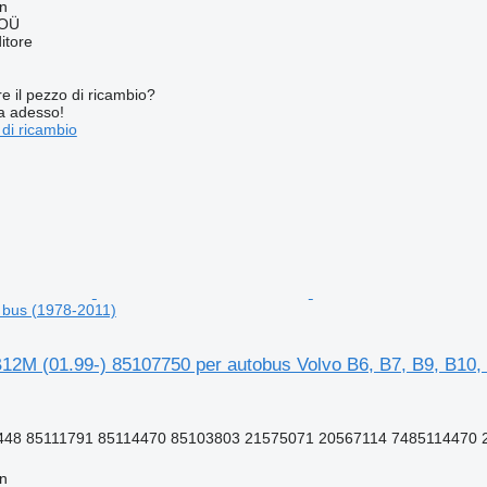
nn
 OÜ
itore
re il pezzo di ricambio?
ta adesso!
 di ricambio
 bus (1978-2011)
12M (01.99-) 85107750 per autobus Volvo B6, B7, B9, B10,
448 85111791 85114470 85103803 21575071 20567114 7485114470 2
nn