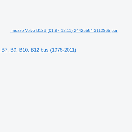
mozzo Volvo B12B (01.97-12.11) 24425584 3112965 per
 B7, B9, B10, B12 bus (1978-2011)