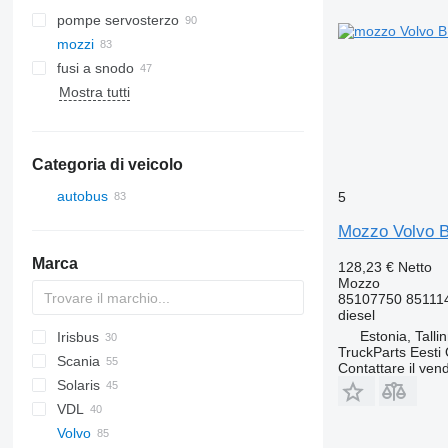
pompe servosterzo
mozzi
fusi a snodo
Mostra tutti
Categoria di veicolo
autobus
5
Mozzo Volvo B
Marca
128,23 €
Netto
Mozzo
85107750 85111
diesel
Estonia, Talli
Irisbus
Futura
Crossway
TruckParts Eesti
Scania
Axer
A-series
Citaro
Cityliner
Contattare il vend
Solaris
Citelis
Lion's series
Integro
Jetliner
K-series
VDL
Crossway
O-series
Skyliner
Alpino
Volvo
Daily
S-Class
Tourliner
Urbino