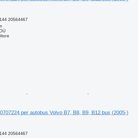
144 20564467
nn
 OÜ
itore
0707224 per autobus Volvo B7, B8, B9, B12 bus (2005-)
144 20564467