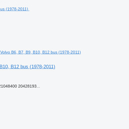
Volvo B6, B7, B9, B10, B12 bus (1978-2011)
 B10, B12 bus (1978-2011)
1048400 20428193...