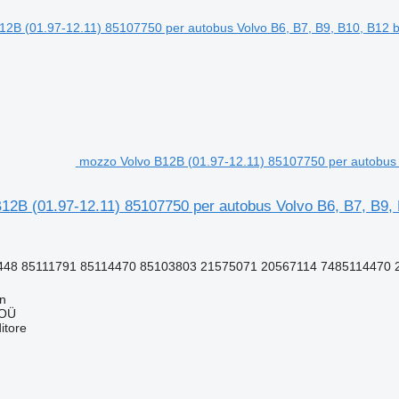
mozzo Volvo B12B (01.97-12.11) 85107750 per autobus 
12B (01.97-12.11) 85107750 per autobus Volvo B6, B7, B9,
448 85111791 85114470 85103803 21575071 20567114 7485114470 2
nn
 OÜ
itore