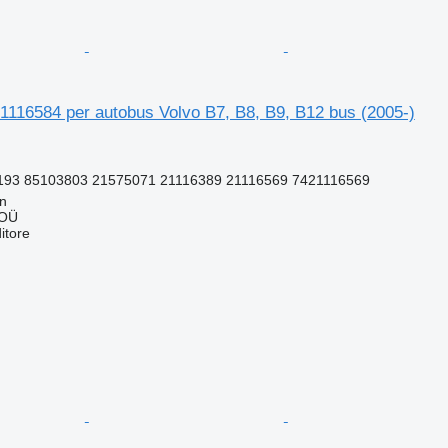
1116584 per autobus Volvo B7, B8, B9, B12 bus (2005-)
193 85103803 21575071 21116389 21116569 7421116569
nn
 OÜ
itore