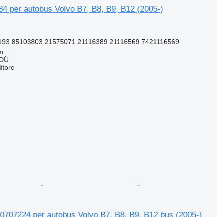
4 per autobus Volvo B7, B8, B9, B12 (2005-)
193 85103803 21575071 21116389 21116569 7421116569
nn
 OÜ
itore
0707224 per autobus Volvo B7, B8, B9, B12 bus (2005-)