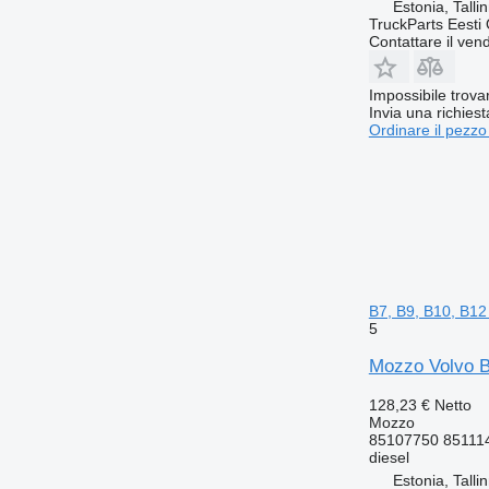
Estonia, Talli
TruckParts Eesti
Contattare il vend
Impossibile trova
Invia una richies
Ordinare il pezzo
B7, B9, B10, B12
5
Mozzo Volvo B
128,23 €
Netto
Mozzo
85107750 85111
diesel
Estonia, Talli