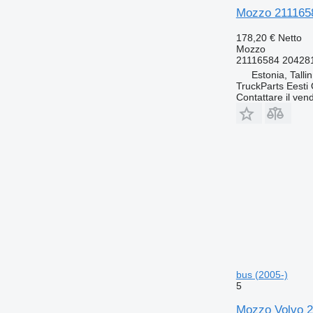
Mozzo 2111658
178,20 €
Netto
Mozzo
21116584 20428
Estonia, Talli
TruckParts Eesti
Contattare il vend
bus (2005-)
5
Mozzo Volvo 2