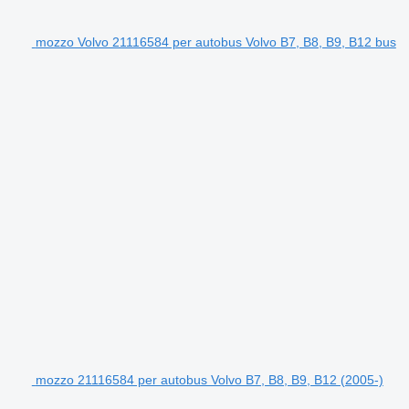
mozzo Volvo 21116584 per autobus Volvo B7, B8, B9, B12 bus
mozzo 21116584 per autobus Volvo B7, B8, B9, B12 (2005-)