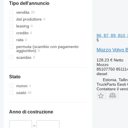
Tipo dell'annuncio
vendita
dal produttore
leasing
credito
B6, B7, B9, B10,
rata
5
permuta (scambio con pagamento
Mozzo Volvo B
aggiuntivo)
scambio
128,23 €
Netto
Mozzo
85107750 85111
diesel
Stato
Estonia, Talli
TruckParts Eesti
nuovo
Contattare il vend
usato
Anno di costruzione
–