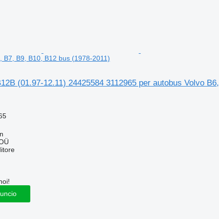
, B7, B9, B10, B12 bus (1978-2011)
12B (01.97-12.11) 24425584 3112965 per autobus Volvo B6,
65
nn
 OÜ
itore
noi!
nuncio