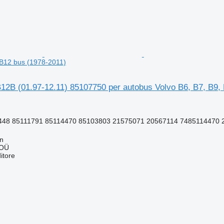
 B12 bus (1978-2011)
12B (01.97-12.11) 85107750 per autobus Volvo B6, B7, B9,
448 85111791 85114470 85103803 21575071 20567114 7485114470 2
nn
 OÜ
itore