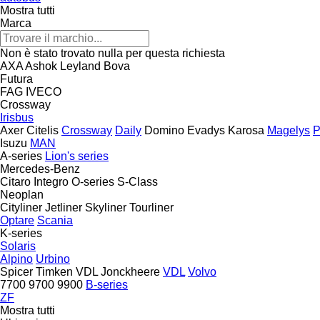
Mostra tutti
Marca
Non è stato trovato nulla per questa richiesta
AXA
Ashok Leyland
Bova
Futura
FAG
IVECO
Crossway
Irisbus
Axer
Citelis
Crossway
Daily
Domino
Evadys
Karosa
Magelys
P
Isuzu
MAN
A-series
Lion's series
Mercedes-Benz
Citaro
Integro
O-series
S-Class
Neoplan
Cityliner
Jetliner
Skyliner
Tourliner
Optare
Scania
K-series
Solaris
Alpino
Urbino
Spicer
Timken
VDL Jonckheere
VDL
Volvo
7700
9700
9900
B-series
ZF
Mostra tutti