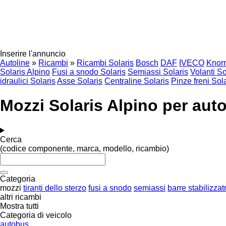
Inserire l'annuncio
Autoline
»
Ricambi
»
Ricambi Solaris
Bosch
DAF
IVECO
Knor
Solaris Alpino
Fusi a snodo Solaris
Semiassi Solaris
Volanti So
idraulici Solaris
Asse Solaris
Centraline Solaris
Pinze freni Sol
Mozzi Solaris Alpino per aut
Cerca
(codice componente, marca, modello, ricambio)
Categoria
mozzi
tiranti dello sterzo
fusi a snodo
semiassi
barre stabilizzatr
altri ricambi
Mostra tutti
Categoria di veicolo
autobus