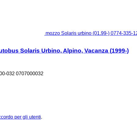
mozzo Solaris urbino (01.99-) 0774-335-12
utobus Solaris Urbino, Alpino, Vacanza (1999-)
000-032 0707000032
ccordo per gli utenti
.