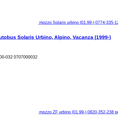
mozzo Solaris urbino (01.99-) 0774-335-12
utobus Solaris Urbino, Alpino, Vacanza (1999-)
000-032 0707000032
mozzo ZF urbino (01.99-) 0820-352-238 pe