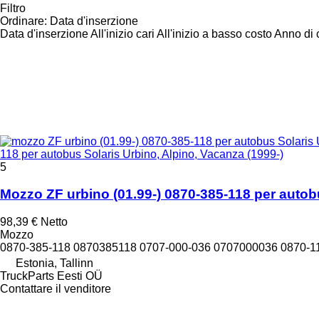
Filtro
Ordinare
:
Data d'inserzione
Data d'inserzione
All'inizio cari
All'inizio a basso costo
Anno di c
118 per autobus Solaris Urbino, Alpino, Vacanza (1999-)
5
Mozzo ZF urbino (01.99-) 0870-385-118 per autobu
98,39 €
Netto
Mozzo
0870-385-118 0870385118 0707-000-036 0707000036 0870-1
Estonia, Tallinn
TruckParts Eesti OÜ
Contattare il venditore