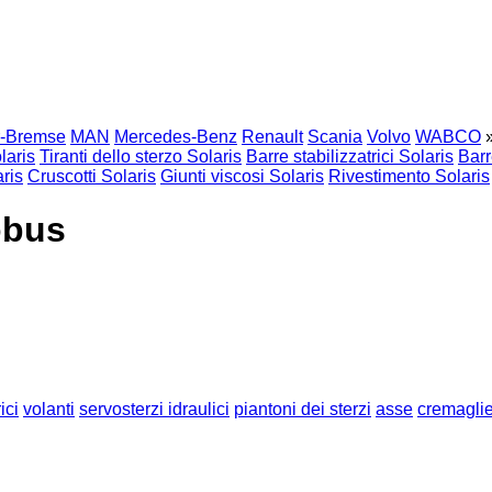
r-Bremse
MAN
Mercedes-Benz
Renault
Scania
Volvo
WABCO
laris
Tiranti dello sterzo Solaris
Barre stabilizzatrici Solaris
Barr
aris
Cruscotti Solaris
Giunti viscosi Solaris
Rivestimento Solaris
obus
ici
volanti
servosterzi idraulici
piantoni dei sterzi
asse
cremaglie