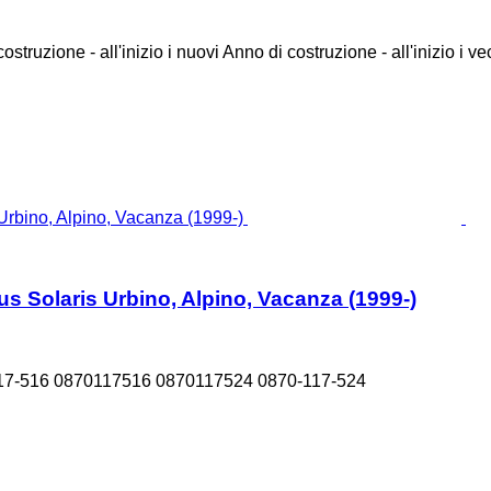
ostruzione - all'inizio i nuovi
Anno di costruzione - all'inizio i ve
s Solaris Urbino, Alpino, Vacanza (1999-)
17-516 0870117516 0870117524 0870-117-524