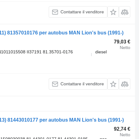
Contattare il venditore
11) 81357010176 per autobus MAN Lion's bus (1991-)
79,03 €
Netto
1011015508 II37191 81.35701-0176
diesel
Contattare il venditore
13) 81443010177 per autobus MAN Lion's bus (1991-)
92,74 €
Netto
1508030038 81.44301-0177 81.44301-0195
gas