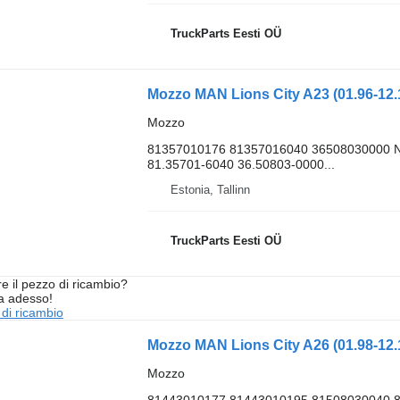
TruckParts Eesti OÜ
Mozzo MAN Lions City A23 (01.96-12.
Mozzo
81357010176 81357016040 36508030000 N
81.35701-6040 36.50803-0000...
Estonia, Tallinn
TruckParts Eesti OÜ
re il pezzo di ricambio?
ta adesso!
 di ricambio
Mozzo MAN Lions City A26 (01.98-12.
Mozzo
81443010177 81443010195 81508030040 8