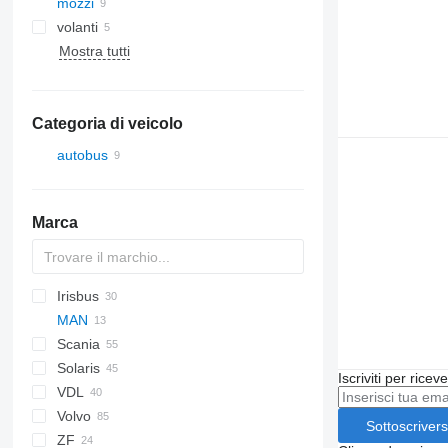
mozzi
volanti
Mostra tutti
Categoria di veicolo
autobus
Marca
Irisbus
Futura
Crossway
MAN
Axer
Scania
Citelis
A-series
Citaro
Cityliner
Solaris
Crossway
Lion's series
Integro
Jetliner
K-series
A23
Iscriviti per ricev
VDL
Daily
O-series
Skyliner
Alpino
Volvo
Domino
S-Class
Tourliner
Urbino
Sottoscrivers
ZF
Evadys
7700