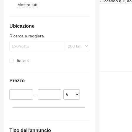
Cliccando qui, ac
Mostra tutti
Karosa
9700
Magelys
9900
Proway
B-series
Ubicazione
Recreo
Ricerca a raggiera
Italia
Prezzo
–
Tipo dell'annuncio