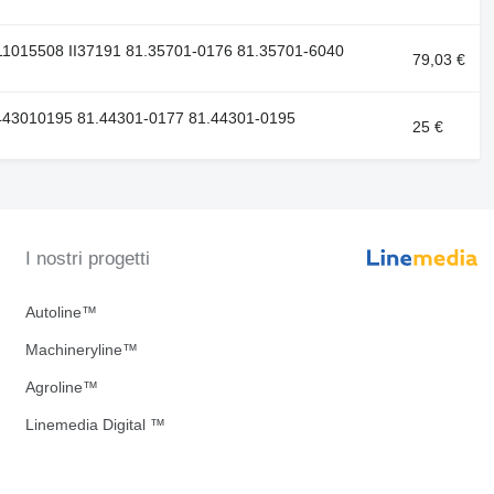
1015508 II37191 81.35701-0176 81.35701-6040
79,03 €
443010195 81.44301-0177 81.44301-0195
25 €
I nostri progetti
Autoline™
Machineryline™
Agroline™
Linemedia Digital ™