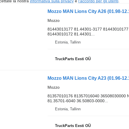
cettate la nostra
informativa sulla privacy
e
l'accordo per gli utenti
.
Mozzo MAN Lions City A26 (01.98-12.
Mozzo
81443013177 81.44301-3177 81443010177
81443010172 81.44301...
Estonia, Tallinn
TruckParts Eesti OÜ
Mozzo MAN Lions City A23 (01.96-12.
Mozzo
81357010176 81357016040 36508030000 N
81.35701-6040 36.50803-0000...
Estonia, Tallinn
TruckParts Eesti OÜ