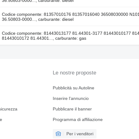
36.50803-0000..., carburante: diesel
Codice componente: 81357010176 81357016040 36508030000 N101
36.50803-0000..., carburante: diesel
Codice componente: 81443013177 81.44301-3177 81443010177 81
81443010172 81.44301..., carburante: gas
Le nostre proposte
Pubblicità su Autoline
Inserire l'annuncio
sicurezza
Pubblicare il banner
ne
Programma di affiliazione
Per i venditori