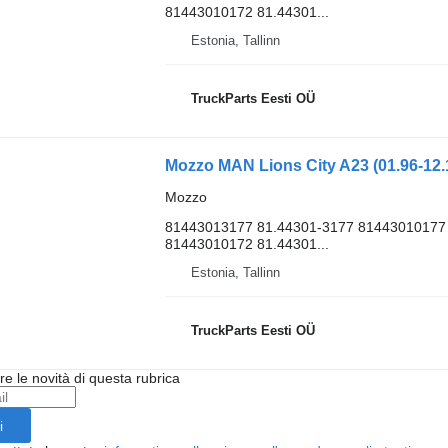
81443010172 81.44301...
Estonia, Tallinn
TruckParts Eesti OÜ
Mozzo MAN Lions City A23 (01.96-12.
Mozzo
81443013177 81.44301-3177 81443010177
81443010172 81.44301...
Estonia, Tallinn
TruckParts Eesti OÜ
ere le novità di questa rubrica
i