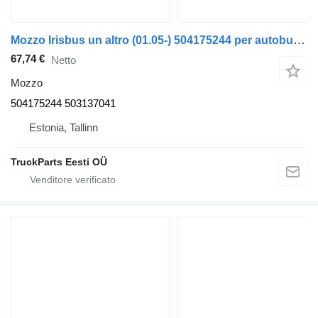
Mozzo Irisbus un altro (01.05-) 504175244 per autobus Irisbus Access, Evadys, Axer, Karosa, Recreo, Domino, Agora, Citelis, Eurorider (1999-)
67,74 €
Netto
Mozzo
504175244 503137041
Estonia, Tallinn
TruckParts Eesti OÜ