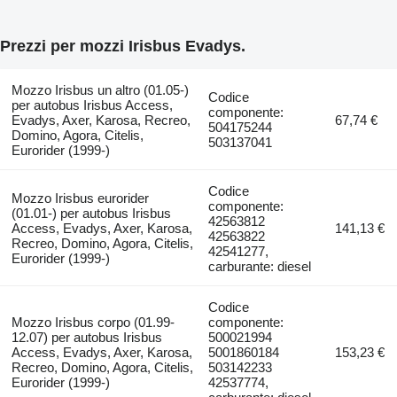
Prezzi per mozzi Irisbus Evadys.
Mozzo Irisbus un altro (01.05-)
Codice
per autobus Irisbus Access,
componente:
Evadys, Axer, Karosa, Recreo,
67,74 €
504175244
Domino, Agora, Citelis,
503137041
Eurorider (1999-)
Codice
Mozzo Irisbus eurorider
componente:
(01.01-) per autobus Irisbus
42563812
Access, Evadys, Axer, Karosa,
141,13 €
42563822
Recreo, Domino, Agora, Citelis,
42541277,
Eurorider (1999-)
carburante: diesel
Codice
Mozzo Irisbus corpo (01.99-
componente:
12.07) per autobus Irisbus
500021994
Access, Evadys, Axer, Karosa,
5001860184
153,23 €
Recreo, Domino, Agora, Citelis,
503142233
Eurorider (1999-)
42537774,