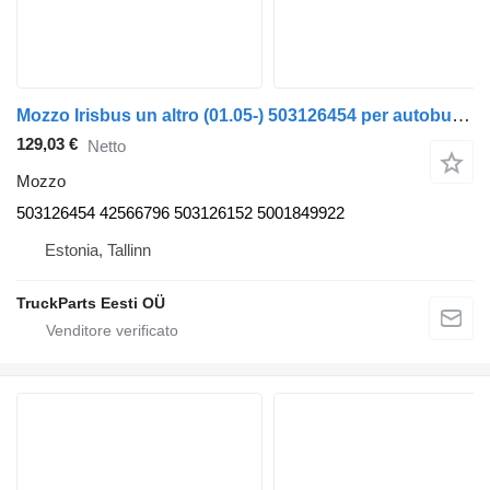
Mozzo Irisbus un altro (01.05-) 503126454 per autobus Irisbus Access, Evadys, Axer, Karosa, Recreo, Domino, Agora, Citelis, Eurorider (1999-)
129,03 €
Netto
Mozzo
503126454 42566796 503126152 5001849922
Estonia, Tallinn
TruckParts Eesti OÜ