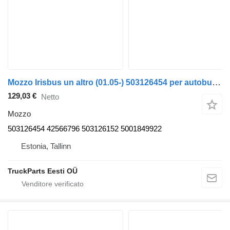
Mozzo Irisbus un altro (01.05-) 503126454 per autobus Irisbus Access, Evadys, Axer, Karosa, Recreo, Domino, Agora, Citelis, Eurorider (1999-)
129,03 €
Netto
Mozzo
503126454 42566796 503126152 5001849922
Estonia, Tallinn
TruckParts Eesti OÜ