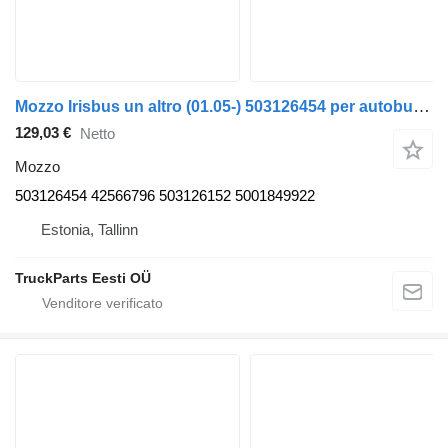
Mozzo Irisbus un altro (01.05-) 503126454 per autobus Irisbus Access, Evadys, Axer, Karosa, Recreo, Domino, Agora, Citelis, Eurorider (1999-)
129,03 €
Netto
Mozzo
503126454 42566796 503126152 5001849922
Estonia, Tallinn
TruckParts Eesti OÜ