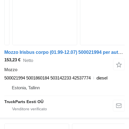
Mozzo Irisbus corpo (01.99-12.07) 500021994 per autobus Irisbus Access, Evadys, Axer, Karosa, Recreo, Domino, Agora, Citelis, Eurorider (1999-)
153,23 €
Netto
Mozzo
500021994 5001860184 503142233 42537774
diesel
Estonia, Tallinn
TruckParts Eesti OÜ