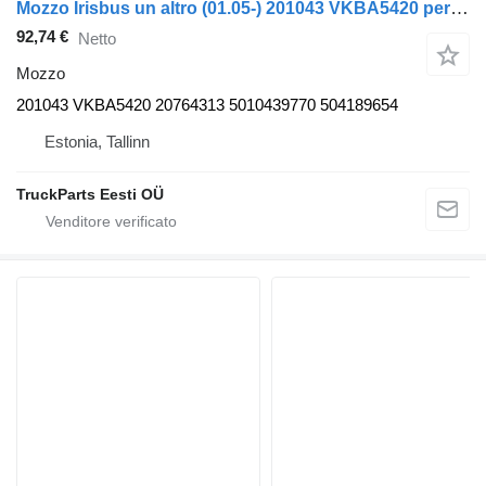
Mozzo Irisbus un altro (01.05-) 201043 VKBA5420 per autobus Irisbus Access, Evadys, Axer, Karosa, Recreo, Domino, Agora, Citelis, Eurorider (1999-)
92,74 €
Netto
Mozzo
201043 VKBA5420 20764313 5010439770 504189654
Estonia, Tallinn
TruckParts Eesti OÜ