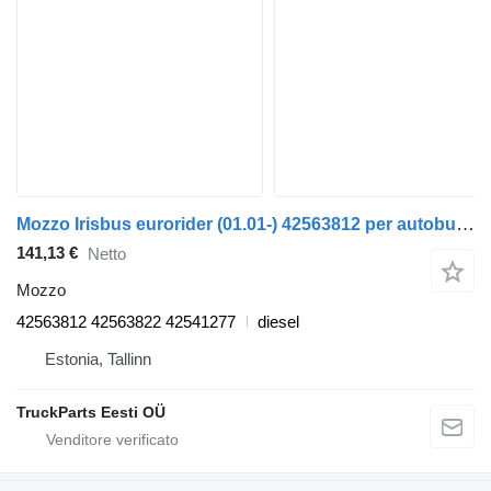
Mozzo Irisbus eurorider (01.01-) 42563812 per autobus Irisbus Access, Evadys, Axer, Karosa, Recreo, Domino, Agora, Citelis, Eurorider (1999-)
141,13 €
Netto
Mozzo
42563812 42563822 42541277
diesel
Estonia, Tallinn
TruckParts Eesti OÜ