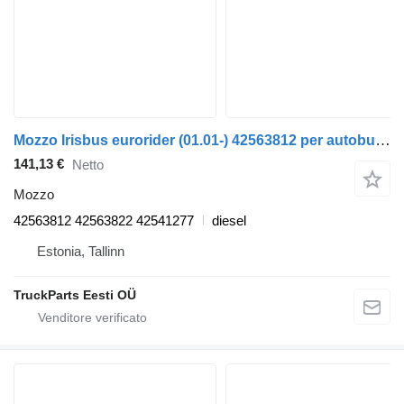
Mozzo Irisbus eurorider (01.01-) 42563812 per autobus Irisbus Access, Evadys, Axer, Karosa, Recreo, Domino, Agora, Citelis, Eurorider (1999-)
141,13 €
Netto
Mozzo
42563812 42563822 42541277
diesel
Estonia, Tallinn
TruckParts Eesti OÜ