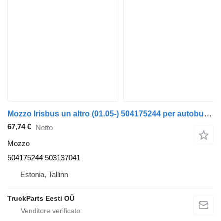
Mozzo Irisbus un altro (01.05-) 504175244 per autobus Irisbus Access, Evadys, Axer, Karosa, Recreo, Domino, Agora, Citelis, Eurorider (1999-)
67,74 €
Netto
Mozzo
504175244 503137041
Estonia, Tallinn
TruckParts Eesti OÜ