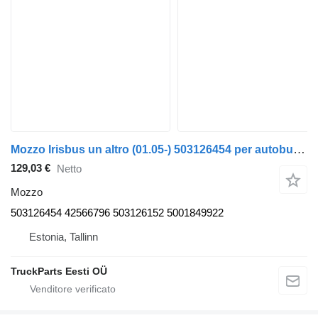
Mozzo Irisbus un altro (01.05-) 503126454 per autobus Irisbus Access, Evadys, Axer, Karosa, Recreo, Domino, Agora, Citelis, Eurorider (1999-)
129,03 €
Netto
Mozzo
503126454 42566796 503126152 5001849922
Estonia, Tallinn
TruckParts Eesti OÜ