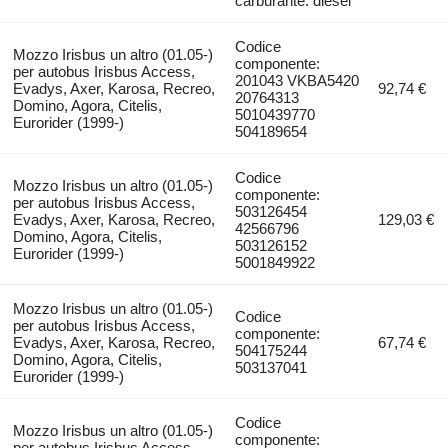
carburante: diesel
Codice
Mozzo Irisbus un altro (01.05-)
componente:
per autobus Irisbus Access,
201043 VKBA5420
Evadys, Axer, Karosa, Recreo,
92,74 €
20764313
Domino, Agora, Citelis,
5010439770
Eurorider (1999-)
504189654
Codice
Mozzo Irisbus un altro (01.05-)
componente:
per autobus Irisbus Access,
503126454
Evadys, Axer, Karosa, Recreo,
129,03 €
42566796
Domino, Agora, Citelis,
503126152
Eurorider (1999-)
5001849922
Mozzo Irisbus un altro (01.05-)
Codice
per autobus Irisbus Access,
componente:
Evadys, Axer, Karosa, Recreo,
67,74 €
504175244
Domino, Agora, Citelis,
503137041
Eurorider (1999-)
Codice
Mozzo Irisbus un altro (01.05-)
componente:
per autobus Irisbus Access,