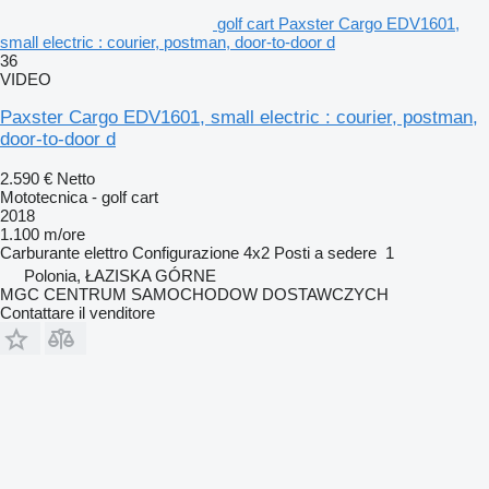
golf cart Paxster Cargo EDV1601,
small electric : courier, postman, door-to-door d
36
VIDEO
Paxster Cargo EDV1601, small electric : courier, postman,
door-to-door d
2.590 €
Netto
Mototecnica - golf cart
2018
1.100 m/ore
Carburante
elettro
Configurazione
4x2
Posti a sedere
1
Polonia, ŁAZISKA GÓRNE
MGC CENTRUM SAMOCHODOW DOSTAWCZYCH
Contattare il venditore