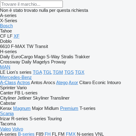
Non è stato trovato nulla per questa richiesta
A-series
X-Series
Bosch
Tahoe
CF
LF
XF
Doblo
6610
F-MAX
TW
Transit
H-series
Daily
EuroCargo
Mago
S-Way
Stralis
Trakker
Crossway
Daily
Magelys
Proway
MAN
LE
Lion's series
TGA
TGL
TGM
TGS
TGX
Mercedes-Benz
A-Class
Actros
Antos
Arocs
Atego
Axor
Citaro
Econic
Intouro
Sprinter
Vario
Canter
FB
L-series
Cityliner
Jetliner
Skyliner
Transliner
Cabstar
Kerax
Magnum
Major
Midlum
Premium
T-series
Scania
Irizar
R-series
S-series
Touring
Tacoma
Valeo
Volvo
A-series
B-series
F89
FH
FL
FM
FMX
N-series
VNL