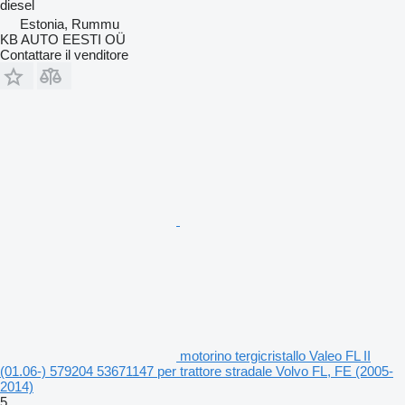
diesel
Estonia, Rummu
KB AUTO EESTI OÜ
Contattare il venditore
motorino tergicristallo Valeo FL II
(01.06-) 579204 53671147 per trattore stradale Volvo FL, FE (2005-
2014)
5