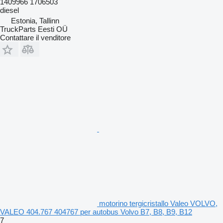
1409966 1706503
diesel
Estonia, Tallinn
TruckParts Eesti OÜ
Contattare il venditore
motorino tergicristallo Valeo VOLVO,
VALEO 404.767 404767 per autobus Volvo B7, B8, B9, B12
7