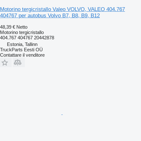
Motorino tergicristallo Valeo VOLVO, VALEO 404.767
404767 per autobus Volvo B7, B8, B9, B12
48,39 €
Netto
Motorino tergicristallo
404.767 404767 20442878
Estonia, Tallinn
TruckParts Eesti OÜ
Contattare il venditore