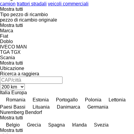
camion
trattori stradali
veicoli commerciali
Mostra tutti
Tipo pezzo di ricambio
pezzo di ricambio originale
Mostra tutti
Marca
Fiat
Doblo
IVECO
MAN
TGA
TGX
Scania
Mostra tutti
Ubicazione
Ricerca a raggiera
Italia
Europa
Romania
Estonia
Portogallo
Polonia
Lettonia
Paesi Bassi
Lituania
Danimarca
Germania
Nuremberg
Bendorf
Mostra tutti
Belgio
Grecia
Spagna
Irlanda
Svezia
Mostra tutti