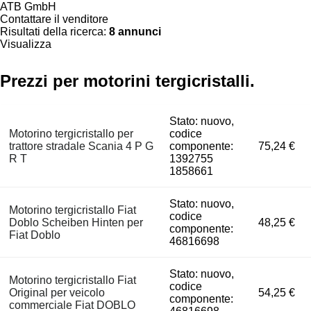
ATB GmbH
Contattare il venditore
Risultati della ricerca:
8 annunci
Visualizza
Prezzi per motorini tergicristalli.
Stato: nuovo,
Motorino tergicristallo per
codice
trattore stradale Scania 4 P G
componente:
75,24 €
R T
1392755
1858661
Stato: nuovo,
Motorino tergicristallo Fiat
codice
Doblo Scheiben Hinten per
48,25 €
componente:
Fiat Doblo
46816698
Stato: nuovo,
Motorino tergicristallo Fiat
codice
Original per veicolo
54,25 €
componente:
commerciale Fiat DOBLO