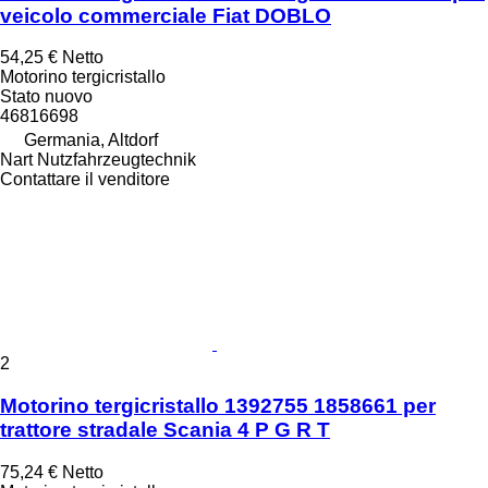
veicolo commerciale Fiat DOBLO
54,25 €
Netto
Motorino tergicristallo
Stato
nuovo
46816698
Germania, Altdorf
Nart Nutzfahrzeugtechnik
Contattare il venditore
2
Motorino tergicristallo 1392755 1858661 per
trattore stradale Scania 4 P G R T
75,24 €
Netto