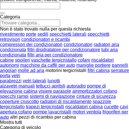
Categoria
Non è stato trovato nulla per questa richiesta
rivestimento
porte
sedili
specchietti laterali
specchietti
retrovisori
condizionatori e ricambi
compressori dei condizionatori
condizionatori
radiatori aria
condizionata
filtri disidratatore per condizionatore
tubi aria
condizionata
filtri aria per condizionatore
cabine
spoileri
vaschette tergicristallo
cofani
riscaldatori
autonomi
macchine da caffè per auto
maniglie portiere
pannelli
angolari
molle ad aria
motorini tergicristalli
filtri cabina
serrature
porta
vetri
parabrezzi
vetri laterali
lunotti
alzavetri manuali
tettucci apribili
autoradio
pompe di
elevazione cabina
visiere parasole
ammortizzatori cofano
specchi rampi
sistemi di navigazione
cinture di sicurezza
coperture cruscotto
radiatori di riscaldamento
spazzole
tergicristallo
trapezi tergicristalli
riscaldatori cabina
cucette
cavi
apertura cofano
pompe lavacristalli
motori ventola
frigoriferi per
auto
altri pezzi di ricambio per cabina
Mostra tutti
Categoria di veicolo