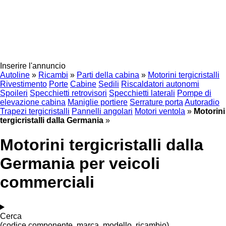
Inserire l'annuncio
Autoline
»
Ricambi
»
Parti della cabina
»
Motorini tergicristalli
Rivestimento
Porte
Cabine
Sedili
Riscaldatori autonomi
Spoileri
Specchietti retrovisori
Specchietti laterali
Pompe di
elevazione cabina
Maniglie portiere
Serrature porta
Autoradio
Trapezi tergicristalli
Pannelli angolari
Motori ventola
»
Motorini
tergicristalli dalla Germania
»
Motorini tergicristalli dalla
Germania per veicoli
commerciali
Cerca
(codice componente, marca, modello, ricambio)