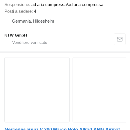
Sospensione
ad aria compressa/ad aria compressa
Posti a sedere
4
Germania, Hildesheim
KTW GmbH
Mercedes-Benz V 300 Marco Polo,Allrad,AMG,Airmatic,EasyUp,LED