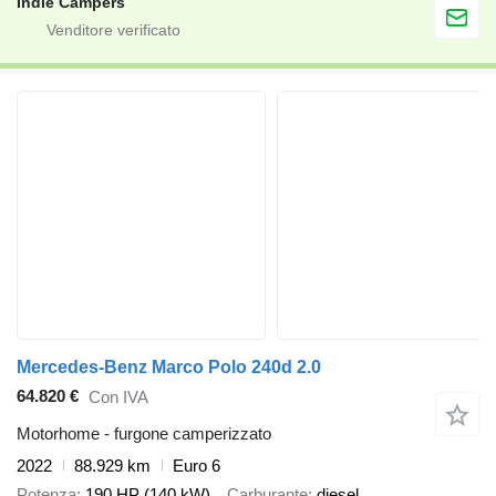
Indie Campers
Mercedes-Benz Marco Polo 240d 2.0
64.820 €
Con IVA
Motorhome - furgone camperizzato
2022
88.929 km
Euro 6
Potenza
190 HP (140 kW)
Carburante
diesel