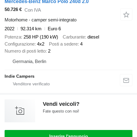
Mercedes-Benz Marco Polo 240d 2.0
50.726 €
Con IVA
Motorhome - camper semi-integrato
2022
92.314 km
Euro 6
Potenza
258 HP (190 kW)
Carburante
diesel
Configurazione
4x2
Posti a sedere
4
Numero di posti letto
2
Germania, Berlin
Indie Campers
Vendi veicoli?
Fate questo con noi!
Inserire l'annuncio