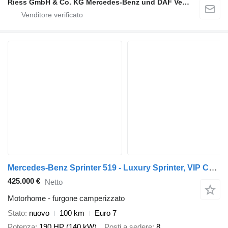
Riess GmbH & Co. KG Mercedes-Benz und DAF Vertragspartner
Mercedes-Benz Sprinter 519 - Luxury Sprinter, VIP Conversion
425.000 €
Netto
Motorhome - furgone camperizzato
Stato
nuovo
100 km
Euro 7
Potenza
190 HP (140 kW)
Posti a sedere
8