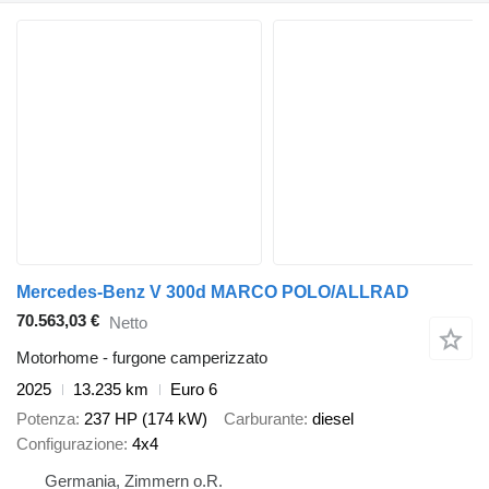
Mercedes-Benz V 300d MARCO POLO/ALLRAD
70.563,03 €
Netto
Motorhome - furgone camperizzato
2025
13.235 km
Euro 6
Potenza
237 HP (174 kW)
Carburante
diesel
Configurazione
4x4
Germania, Zimmern o.R.