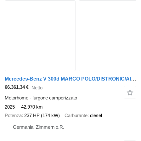
Mercedes-Benz V 300d MARCO POLO/DISTRONIC/AIRMATIC/MBUX/360°/A
66.361,34 €
Netto
Motorhome - furgone camperizzato
2025
42.970 km
Potenza
237 HP (174 kW)
Carburante
diesel
Germania, Zimmern o.R.