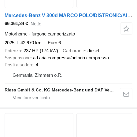
Mercedes-Benz V 300d MARCO POLO/DISTRONIC/AIRMATIC/MBUX
66.361,34 €
Netto
Motorhome - furgone camperizzato
2025
42.970 km
Euro 6
Potenza
237 HP (174 kW)
Carburante
diesel
Sospensione
ad aria compressa/ad aria compressa
Posti a sedere
4
Germania, Zimmern o.R.
Riess GmbH & Co. KG Mercedes-Benz und DAF Vertragspartner