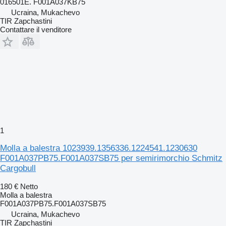
016501E. F001A037KB75
Ucraina, Mukachevo
TIR Zapchastini
Contattare il venditore
1
Molla a balestra 1023939.1356336.1224541.1230630
F001A037PB75.F001A037SB75 per semirimorchio Schmitz
Cargobull
180 €
Netto
Molla a balestra
F001A037PB75.F001A037SB75
Ucraina, Mukachevo
TIR Zapchastini