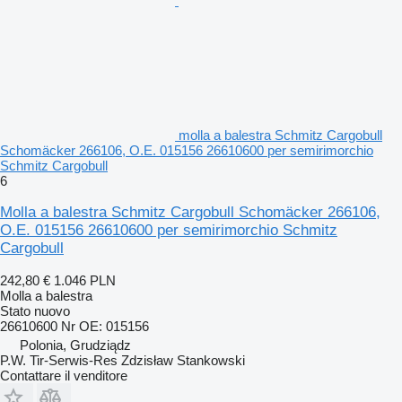
molla a balestra Schmitz Cargobull
Schomäcker 266106, O.E. 015156 26610600 per semirimorchio
Schmitz Cargobull
6
Molla a balestra Schmitz Cargobull Schomäcker 266106,
O.E. 015156 26610600 per semirimorchio Schmitz
Cargobull
242,80 €
1.046 PLN
Molla a balestra
Stato
nuovo
26610600 Nr OE: 015156
Polonia, Grudziądz
P.W. Tir-Serwis-Res Zdzisław Stankowski
Contattare il venditore