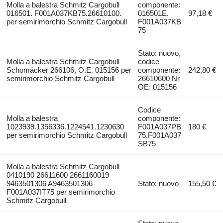
Molla a balestra Schmitz Cargobull
componente:
016501. F001A037KB75.26610100.
016501E.
97,18 €
per semirimorchio Schmitz Cargobull
F001A037KB
75
Stato: nuovo,
Molla a balestra Schmitz Cargobull
codice
Schomäcker 266106, O.E. 015156 per
componente:
242,80 €
semirimorchio Schmitz Cargobull
26610600 Nr
OE: 015156
Codice
Molla a balestra
componente:
1023939.1356336.1224541.1230630
F001A037PB
180 €
per semirimorchio Schmitz Cargobull
75.F001A037
SB75
Molla a balestra Schmitz Cargobull
0410190 26611600 2661160019
9463501306 A9463501306
Stato: nuovo
155,50 €
F001A037IT75 per semirimorchio
Schmitz Cargobull