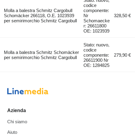
Stato: nuovo,
codice
Molla a balestra Schmitz Cargobull
componente:
Schomäcker 266118, O.E. 1023939
Nr
328,50 €
per semirimorchio Schmitz Cargobull
Schomaecke
r: 26611800
OE: 1023939
Stato: nuovo,
codice
Molla a balestra Schmitz Schomäcker
componente:
279,90 €
per semirimorchio Schmitz Cargobull
26611900 Nr
OE: 1284825
Azienda
Chi siamo
Aiuto