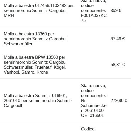
Stato: nuovo,
Molla a balestra 017456.1103482 per
codice
semirimorchio Schmitz Cargobull
componente:
399 €
MRH
F001A037KC
75
Molla a balestra 13360 per
semirimorchio Schmitz Cargobull
87,46 €
Schwarzmüller
Molla a balestra BPW 13560 per
semirimorchio Schmitz Cargobull
58,31 €
Schwarzmüller, Fruehauf, Kögel,
Vanhool, Samro, Krone
Stato: nuovo,
codice
Molla a balestra Schmitz 016501,
componente:
2661010 per semirimorchio Schmitz
Nr
279,90 €
Cargobull
Schomaecke
r: 26610100
OE: 016501
Codice