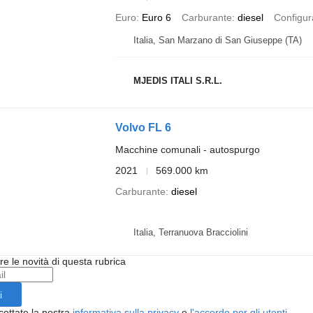
Euro
Euro 6
Carburante
diesel
Configur
Italia, San Marzano di San Giuseppe (TA)
MJEDIS ITALI S.R.L.
Volvo FL 6
Macchine comunali - autospurgo
2021
569.000 km
Carburante
diesel
Italia, Terranuova Bracciolini
ere le novità di questa rubrica
i
cettate la nostra
informativa sulla privacy
e
l'accordo per gli utenti
.