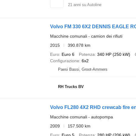
21
anni su Autoline
Volvo FM 330 6X2 DENNIS EAGLE 
Macchine comunali - camion dei rifiuti
2015
390.878 km
Euro
Euro 6
Potenza
340 HP (250 kW)
Configurazione
6x2
Paesi Bassi, Groot-Ammers
RH Trucks BV
Volvo FL280 4X2 RHD crewcab fire e
Macchine comunali - autopompa
2009
157.500 km
Euro
Euro 5
Potenza
280 HP (206 kW)