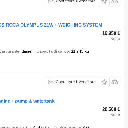
Contattare il venditore
ROS ROCA OLYMPUS 21W + WEIGHING SYSTEM
19.950 €
Netto
Carburante
diesel
Capacità di carico
11.743 kg
Contattare il venditore
ngine + pump & watertank
28.500 €
Netto
Capacità di carico
4.560 kg
Configurazione
4x2