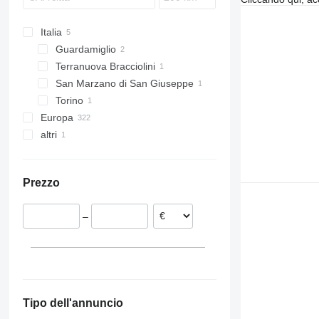
FL611
FM 340
FL614
FM 370
Italia
FL618
FM 380
Guardamiglio
FM 410
Terranuova Bracciolini
FM 420
San Marzano di San Giuseppe
FM 450
Torino
FM 460
Europa
FM 500
altri
Paesi Bassi
Polonia
Ucraina
Estonia
Prezzo
Gran Bretagna
Germania
–
Lituania
Belgio
Repubblica Ceca
Mostra tutti
Tipo dell'annuncio