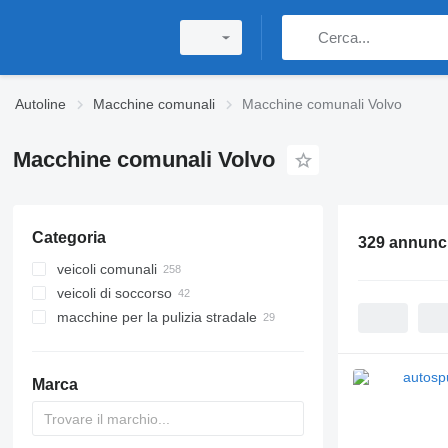
Autoline
Macchine comunali
Macchine comunali Volvo
Macchine comunali Volvo
Categoria
329 annunc
veicoli comunali
veicoli di soccorso
camion dei rifiuti
macchine per la pulizia stradale
camion scarrabili
autopompe
autospurghi
ambulanza
spazzatrici
camion multibenne
autoscale antincendio
spargisale
Marca
camion spurgo fognature
piattaforme antincendio
macchine per la rimozione della
neve
spurghi combinate
veicoli anfibi
camion irrigatore d'acqua
lavatrici dei contenitori della
veicoli di soccorso antincendio per