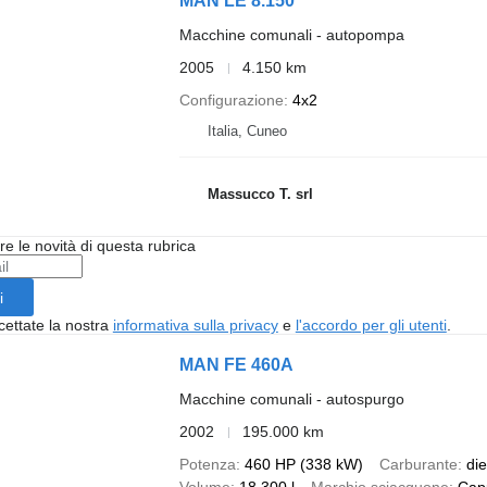
MAN LE 8.150
Macchine comunali - autopompa
2005
4.150 km
Configurazione
4x2
Italia, Cuneo
Massucco T. srl
ere le novità di questa rubrica
i
cettate la nostra
informativa sulla privacy
e
l'accordo per gli utenti
.
MAN FE 460A
Macchine comunali - autospurgo
2002
195.000 km
Potenza
460 HP (338 kW)
Carburante
die