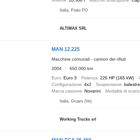
Volume
18.300 l
Marchio sciacquone
Capp
Italia, Prato PO
ALTIMAX SRL
MAN 12.225
Macchine comunali - camion dei rifiuti
2004
650.000 km
Euro
Euro 3
Potenza
225 HP (165 kW)
Configurazione
4x2
Sospensione
balestr
Marca cassone
Novarini
Modalità di scari
Italia, Gruaro (Ve)
Working Trucks srl