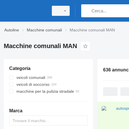
Autoline
Macchine comunali
Macchine comunali MAN
Macchine comunali MAN
Categoria
636 annunc
veicoli comunali
veicoli di soccorso
autospurghi
macchine per la pulizia stradale
camion scarrabili
autopompe
camion dei rifiuti
ambulanza
spazzatrici
camion spurgo fognature
autoscale antincendio
spargisale
Marca
camion multibenne
piattaforme antincendio
macchine per la rimozione della
neve
spurghi combinate
veicoli di soccorso antincendio per
aerei
camion irrigatore d'acqua
veicoli comunali universali