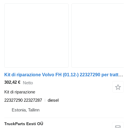
Kit di riparazione Volvo FH (01.12-) 22327290 per trattore stradale Volvo FH, FM, FMX-4 series (2013-)
302,42 €
Netto
Kit di riparazione
22327290 22327287
diesel
Estonia, Tallinn
TruckParts Eesti OÜ