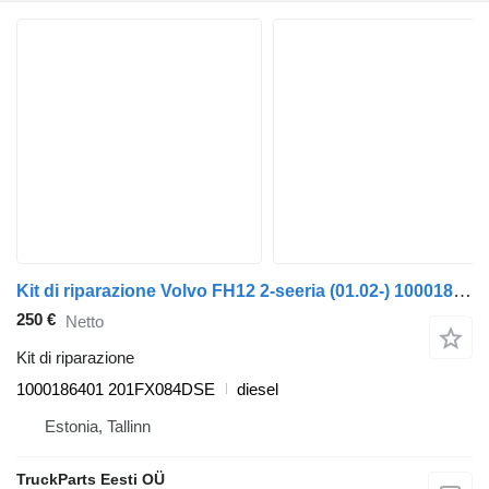
Kit di riparazione Volvo FH12 2-seeria (01.02-) 1000186401 per trattore stradale Volvo FH12, FH16, NH12, FH, VNL780 (1993-2014)
250 €
Netto
Kit di riparazione
1000186401 201FX084DSE
diesel
Estonia, Tallinn
TruckParts Eesti OÜ