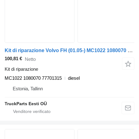
Kit di riparazione Volvo FH (01.05-) MC1022 1080070 per trattore stradale Volvo FH12, FH16, NH12, FH, VNL780 (1993-2014)
100,81 €
Netto
Kit di riparazione
MC1022 1080070 77701315
diesel
Estonia, Tallinn
TruckParts Eesti OÜ