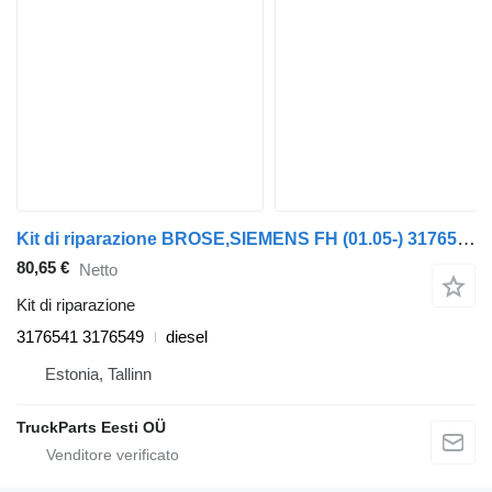
Kit di riparazione BROSE,SIEMENS FH (01.05-) 3176541 3176549 per trattore stradale Volvo FH12, FH16, NH12, FH, VNL780 (1993-2014)
80,65 €
Netto
Kit di riparazione
3176541 3176549
diesel
Estonia, Tallinn
TruckParts Eesti OÜ