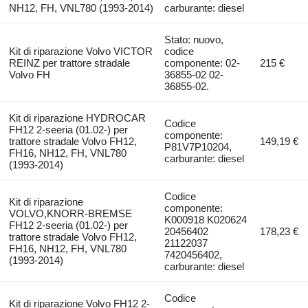
NH12, FH, VNL780 (1993-2014)
carburante: diesel
Stato: nuovo,
Kit di riparazione Volvo VICTOR
codice
REINZ per trattore stradale
componente: 02-
215 €
Volvo FH
36855-02 02-
36855-02.
Kit di riparazione HYDROCAR
Codice
FH12 2-seeria (01.02-) per
componente:
trattore stradale Volvo FH12,
149,19 €
P81V7P10204,
FH16, NH12, FH, VNL780
carburante: diesel
(1993-2014)
Codice
Kit di riparazione
componente:
VOLVO,KNORR-BREMSE
K000918 K020624
FH12 2-seeria (01.02-) per
20456402
178,23 €
trattore stradale Volvo FH12,
21122037
FH16, NH12, FH, VNL780
7420456402,
(1993-2014)
carburante: diesel
Codice
Kit di riparazione Volvo FH12 2-