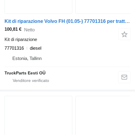
Kit di riparazione Volvo FH (01.05-) 77701316 per trattore stradale Volvo FH12, FH16, NH12, FH, VNL780 (1993-2014)
100,81 €
Netto
Kit di riparazione
77701316
diesel
Estonia, Tallinn
TruckParts Eesti OÜ