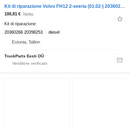
Kit di riparazione Volvo FH12 2-seeria (01.02-) 20360266 per trattore stradale Volvo FH12, FH16, NH12, FH, VNL780 (1993-2014)
100,81 €
Netto
Kit di riparazione
20360266 20398253
diesel
Estonia, Tallinn
TruckParts Eesti OÜ