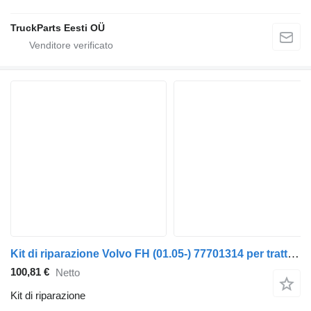
TruckParts Eesti OÜ
Kit di riparazione Volvo FH (01.05-) 77701314 per trattore stradale Volvo FH12, FH16, NH12, FH, VNL780 (1993-2014)
100,81 €
Netto
Kit di riparazione