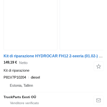
Kit di riparazione HYDROCAR FH12 2-seeria (01.02-) P81V7P10204 per trattore stradale Volvo FH12, FH16, NH12, FH, VNL780 (1993-2014)
149,19 €
Netto
Kit di riparazione
P81V7P10204
diesel
Estonia, Tallinn
TruckParts Eesti OÜ