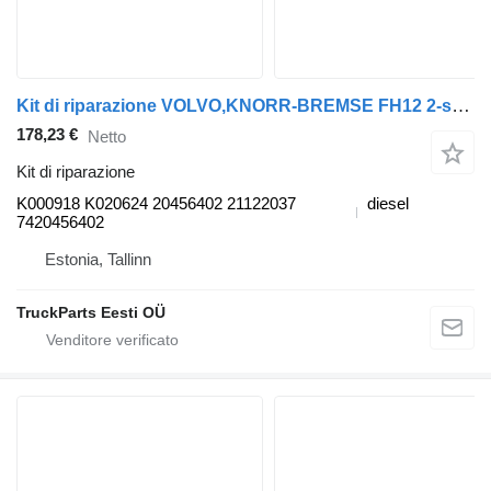
Kit di riparazione VOLVO,KNORR-BREMSE FH12 2-seeria (01.02-) K000918 K020624 per trattore stradale Volvo FH12, FH16, NH12, FH, VNL780 (1993-2014)
178,23 €
Netto
Kit di riparazione
K000918 K020624 20456402 21122037
diesel
7420456402
Estonia, Tallinn
TruckParts Eesti OÜ