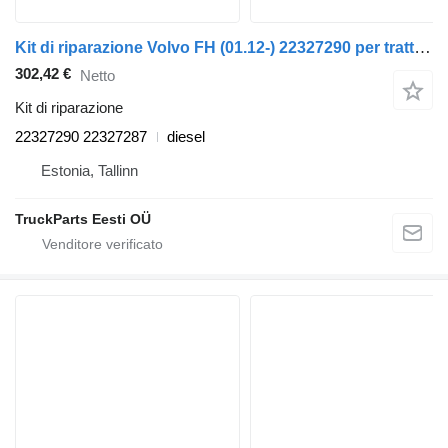
Kit di riparazione Volvo FH (01.12-) 22327290 per trattore stradale Volvo FH, FM, FMX-4 series (2013-)
302,42 €
Netto
Kit di riparazione
22327290 22327287
diesel
Estonia, Tallinn
TruckParts Eesti OÜ