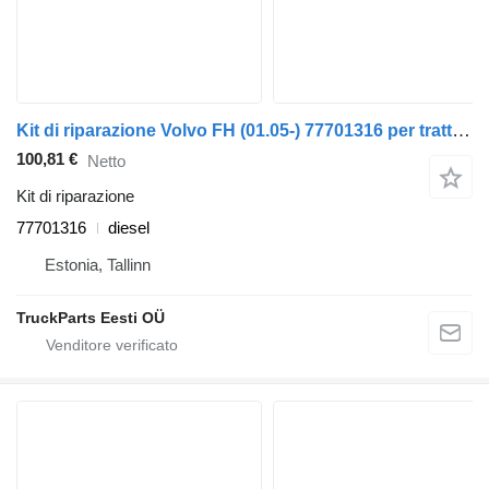
Kit di riparazione Volvo FH (01.05-) 77701316 per trattore stradale Volvo FH12, FH16, NH12, FH, VNL780 (1993-2014)
100,81 €
Netto
Kit di riparazione
77701316
diesel
Estonia, Tallinn
TruckParts Eesti OÜ