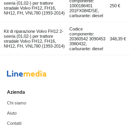
componente:
seeria (01.02-) per trattore
1000186401
250 €
stradale Volvo FH12, FH16,
201FX084DSE,
NH12, FH, VNL780 (1993-2014)
carburante: diesel
Codice
Kit di riparazione Volvo FH12 2-
componente:
seeria (01.02-) per trattore
20360542 3090453
348,39 €
stradale Volvo FH12, FH16,
3980432,
NH12, FH, VNL780 (1993-2014)
carburante: diesel
Azienda
Chi siamo
Aiuto
Contatti