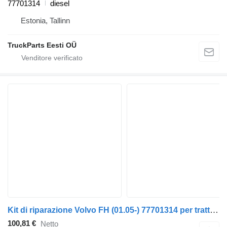
77701314
diesel
Estonia, Tallinn
TruckParts Eesti OÜ
Kit di riparazione Volvo FH (01.05-) 77701314 per trattore stradale Volvo FH12, FH16, NH12, FH, VNL780 (1993-2014)
100,81 €
Netto