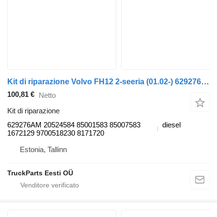
Kit di riparazione Volvo FH12 2-seeria (01.02-) 629276AM per trattore stradale Volvo FH12, FH16, NH12, FH, VNL780 (1993-2014)
100,81 €
Netto
Kit di riparazione
629276AM 20524584 85001583 85007583
diesel
1672129 9700518230 8171720
Estonia, Tallinn
TruckParts Eesti OÜ