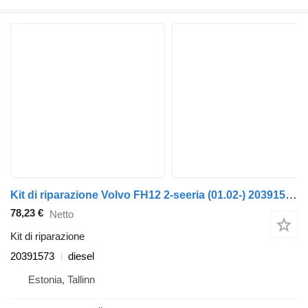
Kit di riparazione Volvo FH12 2-seeria (01.02-) 20391573 per trattore stradale Volvo FH12, FH16, NH12, FH, VNL780 (1993-2014)
78,23 €
Netto
Kit di riparazione
20391573
diesel
Estonia, Tallinn