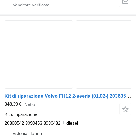
Kit di riparazione Volvo FH12 2-seeria (01.02-) 20360542 per trattore stradale Volvo FH12, FH16, NH12, FH, VNL780 (1993-2014)
348,39 €
Netto
Kit di riparazione
20360542 3090453 3980432
diesel
Estonia, Tallinn