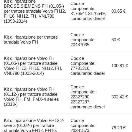
Kit di riparazione
Codice
BROSE,SIEMENS FH (01.05-)
componente:
per trattore stradale Volvo FH12,
80,65 €
3176541 3176549,
FH16, NH12, FH, VNL780
carburante: diesel
(1993-2014)
Codice
Kit di riparazione per trattore
componente:
60 €
stradale Volvo FH
20487035
Kit di riparazione Volvo FH
Codice
(01.05-) per trattore stradale
componente:
100,81 €
Volvo FH12, FH16, NH12, FH,
77701316,
VNL780 (1993-2014)
carburante: diesel
Codice
Kit di riparazione Volvo FH
componente:
(01.12-) per trattore stradale
22327290
302,42 €
Volvo FH, FM, FMX-4 series
22327287,
(2013-)
carburante: diesel
Kit di riparazione Volvo FH12 2-
Codice
seeria (01.02-) per trattore
componente:
78,23 €
stradale Volvo FH12, FH16,
20391573,