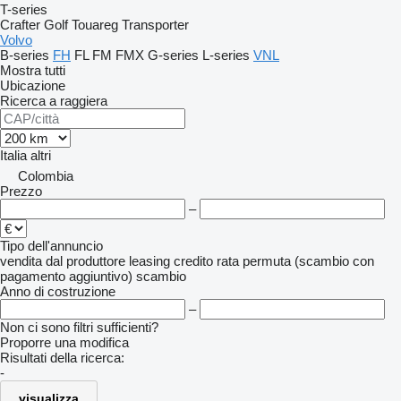
T-series
Crafter
Golf
Touareg
Transporter
Volvo
B-series
FH
FL
FM
FMX
G-series
L-series
VNL
Mostra tutti
Ubicazione
Ricerca a raggiera
Italia
altri
Colombia
Prezzo
–
Tipo dell'annuncio
vendita
dal produttore
leasing
credito
rata
permuta (scambio con
pagamento aggiuntivo)
scambio
Anno di costruzione
–
Non ci sono filtri sufficienti?
Proporre una modifica
Risultati della ricerca:
-
visualizza