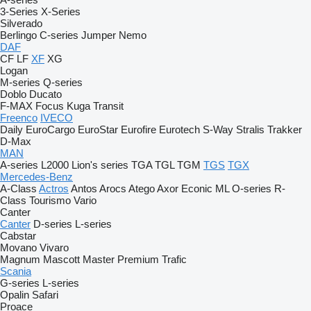
3-Series
X-Series
Silverado
Berlingo
C-series
Jumper
Nemo
DAF
CF
LF
XF
XG
Logan
M-series
Q-series
Doblo
Ducato
F-MAX
Focus
Kuga
Transit
Freenco
IVECO
Daily
EuroCargo
EuroStar
Eurofire
Eurotech
S-Way
Stralis
Trakker
D-Max
MAN
A-series
L2000
Lion's series
TGA
TGL
TGM
TGS
TGX
Mercedes-Benz
A-Class
Actros
Antos
Arocs
Atego
Axor
Econic
ML
O-series
R-
Class
Tourismo
Vario
Canter
Canter
D-series
L-series
Cabstar
Movano
Vivaro
Magnum
Mascott
Master
Premium
Trafic
Scania
G-series
L-series
Opalin
Safari
Proace