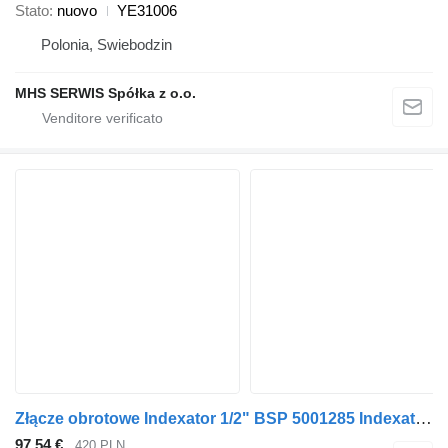
Stato
nuovo
YE31006
Polonia, Swiebodzin
MHS SERWIS Spółka z o.o.
Złącze obrotowe Indexator 1/2" BSP 5001285 Indexator per gru per autocarro Indexator
97,54 €
420 PLN