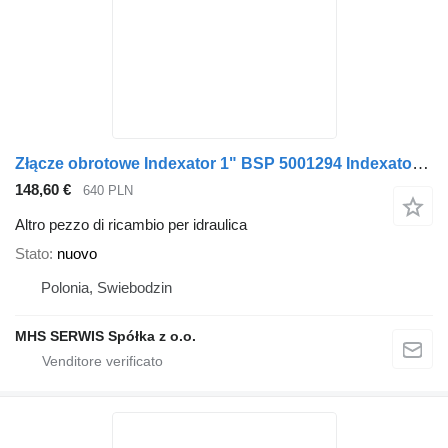
Złącze obrotowe Indexator 1" BSP 5001294 Indexator per gru per autocarro
148,60 €
640 PLN
Altro pezzo di ricambio per idraulica
Stato
nuovo
Polonia, Swiebodzin
MHS SERWIS Spółka z o.o.