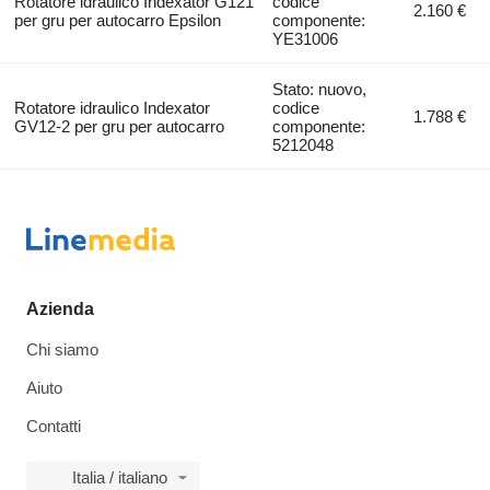
Rotatore idraulico Indexator G121
codice
2.160 €
per gru per autocarro Epsilon
componente:
YE31006
Stato: nuovo,
Rotatore idraulico Indexator
codice
1.788 €
GV12-2 per gru per autocarro
componente:
5212048
Azienda
Chi siamo
Aiuto
Contatti
Italia / italiano