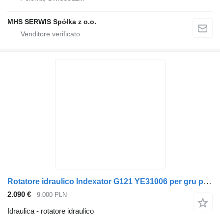
MHS SERWIS Spółka z o.o.
Rotatore idraulico Indexator G121 YE31006 per gru per autocarro Palfinger Epsilon YE31006
2.090 €
9.000 PLN
Idraulica - rotatore idraulico