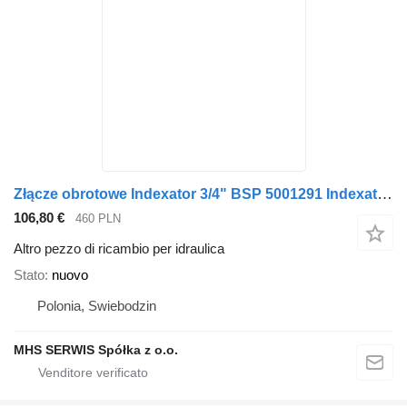
Złącze obrotowe Indexator 3/4" BSP 5001291 Indexator per gru per autocarro
106,80 €
460 PLN
Altro pezzo di ricambio per idraulica
Stato
nuovo
Polonia, Swiebodzin
MHS SERWIS Spółka z o.o.