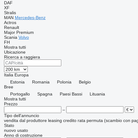
DAF
XF
Stralis
MAN
Mercedes-Benz
Actros
Renault
Major
Premium
Scania
Volvo
FH
Mostra tutti
Ubicazione
Ricerca a raggiera
Italia
Europa
Estonia
Romania
Polonia
Belgio
Bree
Portogallo
Spagna
Paesi Bassi
Lituania
Mostra tutti
Prezzo
–
Tipo dell'annuncio
vendita
dal produttore
leasing
credito
rata
permuta (scambio con pag
Stato
nuovo
usato
Anno di costruzione