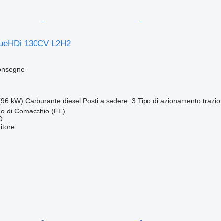
BlueHDi 130CV L2H2
consegne
(96 kW)
Carburante
diesel
Posti a sedere
3
Tipo di azionamento
trazi
ino di Comacchio (FE)
O
itore