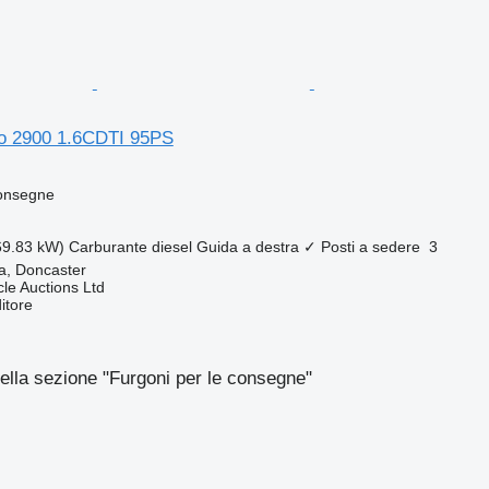
ro 2900 1.6CDTI 95PS
consegne
69.83 kW)
Carburante
diesel
Guida a destra
✓
Posti a sedere
3
a, Doncaster
le Auctions Ltd
itore
ella sezione "Furgoni per le consegne"