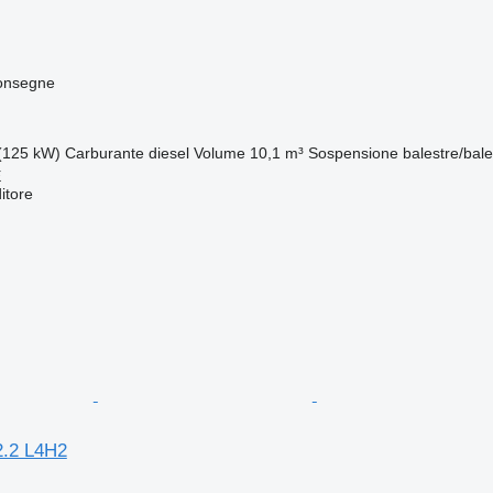
consegne
(125 kW)
Carburante
diesel
Volume
10,1 m³
Sospensione
balestre/bale
E
itore
2.2 L4H2