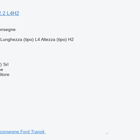
2.2 L4H2
consegne
Lunghezza (tipo)
L4
Altezza (tipo)
H2
) Srl
ne
itore