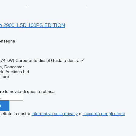
ro 2900 1.5D 100PS EDITION
consegne
(74 kW)
Carburante
diesel
Guida a destra
✓
a, Doncaster
le Auctions Ltd
itore
ere le novità di questa rubrica
i
cettate la nostra
informativa sulla privacy
e
l'accordo per gli utenti
.