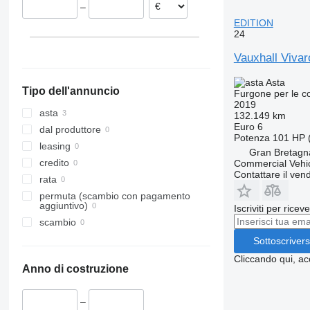
–
EDITION
24
Vauxhall Viva
Asta
Tipo dell'annuncio
Furgone per le 
2019
asta
132.149 km
Euro 6
dal produttore
Potenza
101 HP 
leasing
Gran Bretagn
credito
Commercial Vehic
Contattare il vend
rata
permuta (scambio con pagamento
aggiuntivo)
Iscriviti per ricev
scambio
Sottoscrivers
Cliccando qui, ac
Anno di costruzione
–