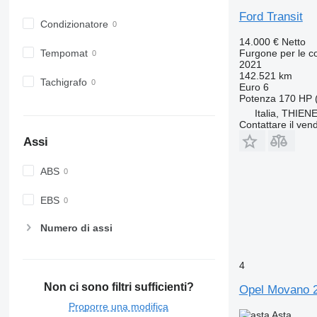
Ford Transit
Condizionatore
14.000 €
Netto
Tempomat
Furgone per le 
2021
142.521 km
Tachigrafo
Euro 6
Potenza
170 HP 
Italia, THIEN
Contattare il vend
Assi
ABS
EBS
Numero di assi
4
Non ci sono filtri sufficienti?
Opel Movano 
Proporre una modifica
Asta