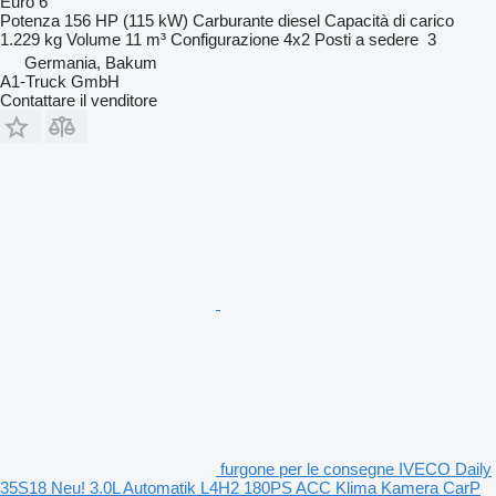
Euro 6
Potenza
156 HP (115 kW)
Carburante
diesel
Capacità di carico
1.229 kg
Volume
11 m³
Configurazione
4x2
Posti a sedere
3
Germania, Bakum
A1-Truck GmbH
Contattare il venditore
furgone per le consegne IVECO Daily
35S18 Neu! 3.0L Automatik L4H2 180PS ACC Klima Kamera CarP