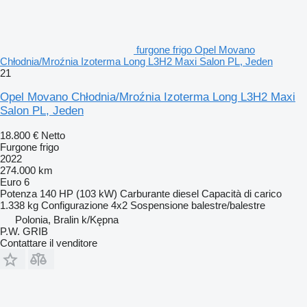
furgone frigo Opel Movano
Chłodnia/Mroźnia Izoterma Long L3H2 Maxi Salon PL, Jeden
21
Opel Movano Chłodnia/Mroźnia Izoterma Long L3H2 Maxi
Salon PL, Jeden
18.800 €
Netto
Furgone frigo
2022
274.000 km
Euro 6
Potenza
140 HP (103 kW)
Carburante
diesel
Capacità di carico
1.338 kg
Configurazione
4x2
Sospensione
balestre/balestre
Polonia, Bralin k/Kępna
P.W. GRIB
Contattare il venditore