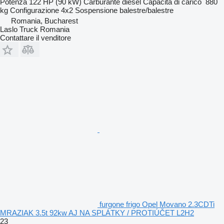
Potenza
122 HP (90 kW)
Carburante
diesel
Capacità di carico
880
kg
Configurazione
4x2
Sospensione
balestre/balestre
Romania, Bucharest
Laslo Truck Romania
Contattare il venditore
furgone frigo Opel Movano 2.3CDTi
MRAZIAK 3.5t 92kw AJ NA SPLÁTKY / PROTIÚČET L2H2
23