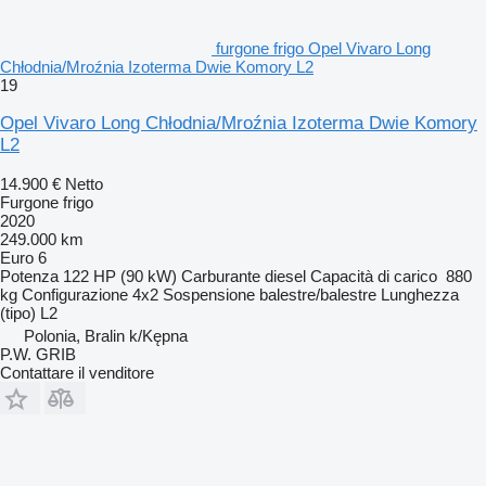
furgone frigo Opel Vivaro Long
Chłodnia/Mroźnia Izoterma Dwie Komory L2
19
Opel Vivaro Long Chłodnia/Mroźnia Izoterma Dwie Komory
L2
14.900 €
Netto
Furgone frigo
2020
249.000 km
Euro 6
Potenza
122 HP (90 kW)
Carburante
diesel
Capacità di carico
880
kg
Configurazione
4x2
Sospensione
balestre/balestre
Lunghezza
(tipo)
L2
Polonia, Bralin k/Kępna
P.W. GRIB
Contattare il venditore