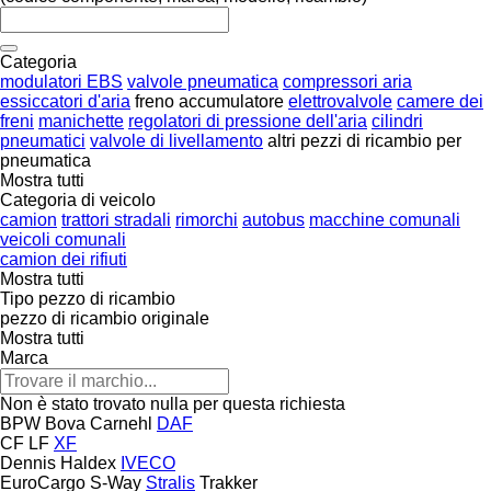
Categoria
modulatori EBS
valvole pneumatica
compressori aria
essiccatori d'aria
freno accumulatore
elettrovalvole
camere dei
freni
manichette
regolatori di pressione dell'aria
cilindri
pneumatici
valvole di livellamento
altri pezzi di ricambio per
pneumatica
Mostra tutti
Categoria di veicolo
camion
trattori stradali
rimorchi
autobus
macchine comunali
veicoli comunali
camion dei rifiuti
Mostra tutti
Tipo pezzo di ricambio
pezzo di ricambio originale
Mostra tutti
Marca
Non è stato trovato nulla per questa richiesta
BPW
Bova
Carnehl
DAF
CF
LF
XF
Dennis
Haldex
IVECO
EuroCargo
S-Way
Stralis
Trakker