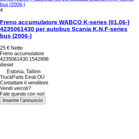
bus (2006-)
4
Freno accumulatore WABCO K-series (01.06-)
4235061430 per autobus Scania K,N,F-series
bus (2006-)
25 €
Netto
Freno accumulatore
4235061430 1542896
diesel
Estonia, Tallinn
TruckParts Eesti OÜ
Contattare il venditore
Vendi veicoli?
Fate questo con noi!
Inserire l'annuncio