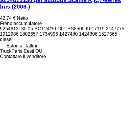
9254813130 per autobus Scania K,N,F-series
bus (2006-)
42,74 €
Netto
Freno accumulatore
9254813130 05-BCT24/30-G01 BS8500 K017119 2147775
1912986 1802657 1734996 1427480 1424306 1527365
diesel
Estonia, Tallinn
TruckParts Eesti OÜ
Contattare il venditore