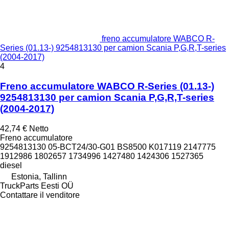
freno accumulatore WABCO R-
Series (01.13-) 9254813130 per camion Scania P,G,R,T-series
(2004-2017)
4
Freno accumulatore WABCO R-Series (01.13-)
9254813130 per camion Scania P,G,R,T-series
(2004-2017)
42,74 €
Netto
Freno accumulatore
9254813130 05-BCT24/30-G01 BS8500 K017119 2147775
1912986 1802657 1734996 1427480 1424306 1527365
diesel
Estonia, Tallinn
TruckParts Eesti OÜ
Contattare il venditore