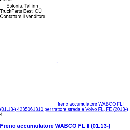
Estonia, Tallinn
TruckParts Eesti OÜ
Contattare il venditore
freno accumulatore WABCO FL II
(01.13-) 4235061310 per trattore stradale Volvo FL, FE (2013-)
4
Freno accumulatore WABCO FL II (01.13-)