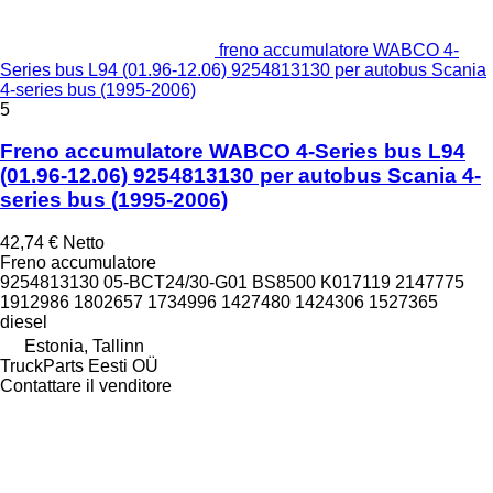
freno accumulatore WABCO 4-
Series bus L94 (01.96-12.06) 9254813130 per autobus Scania
4-series bus (1995-2006)
5
Freno accumulatore WABCO 4-Series bus L94
(01.96-12.06) 9254813130 per autobus Scania 4-
series bus (1995-2006)
42,74 €
Netto
Freno accumulatore
9254813130 05-BCT24/30-G01 BS8500 K017119 2147775
1912986 1802657 1734996 1427480 1424306 1527365
diesel
Estonia, Tallinn
TruckParts Eesti OÜ
Contattare il venditore