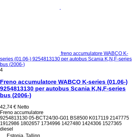
freno accumulatore WABCO K-
series (01.06-) 9254813130 per autobus Scania K,N,F-series
bus (2006-)
4
Freno accumulatore WABCO K-series (01.06-)
9254813130 per autobus Scania K,N,F-series
bus (2006-)
42,74 €
Netto
Freno accumulatore
9254813130 05-BCT24/30-G01 BS8500 K017119 2147775
1912986 1802657 1734996 1427480 1424306 1527365
diesel
Estonia, Tallinn