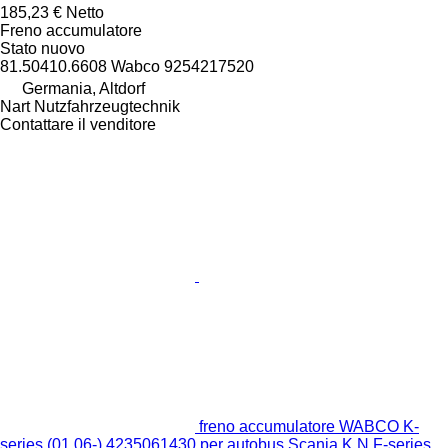
185,23 €
Netto
Freno accumulatore
Stato
nuovo
81.50410.6608 Wabco 9254217520
Germania, Altdorf
Nart Nutzfahrzeugtechnik
Contattare il venditore
freno accumulatore WABCO K-
series (01.06-) 4235061430 per autobus Scania K,N,F-series