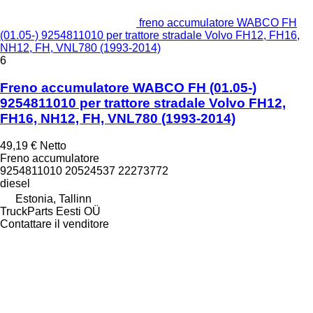
freno accumulatore WABCO FH
(01.05-) 9254811010 per trattore stradale Volvo FH12, FH16,
NH12, FH, VNL780 (1993-2014)
6
Freno accumulatore WABCO FH (01.05-)
9254811010 per trattore stradale Volvo FH12,
FH16, NH12, FH, VNL780 (1993-2014)
49,19 €
Netto
Freno accumulatore
9254811010 20524537 22273772
diesel
Estonia, Tallinn
TruckParts Eesti OÜ
Contattare il venditore