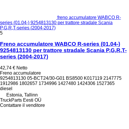
freno accumulatore WABCO R-
series (01.04-) 9254813130 per trattore stradale Scania
P,G,R,T-series (2004-2017)
5
Freno accumulatore WABCO R-series (01.04-)
9254813130 per trattore stradale Scania P,G,R,T-
series (2004-2017)
42,74 €
Netto
Freno accumulatore
9254813130 05-BCT24/30-G01 BS8500 K017119 2147775
1912986 1802657 1734996 1427480 1424306 1527365
diesel
Estonia, Tallinn
TruckParts Eesti OÜ
Contattare il venditore