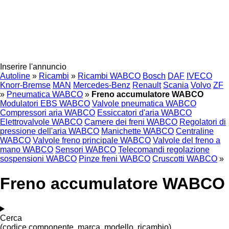
Inserire l'annuncio
Autoline
»
Ricambi
»
Ricambi WABCO
Bosch
DAF
IVECO
Knorr-Bremse
MAN
Mercedes-Benz
Renault
Scania
Volvo
ZF
»
Pneumatica WABCO
»
Freno accumulatore WABCO
Modulatori EBS WABCO
Valvole pneumatica WABCO
Compressori aria WABCO
Essiccatori d'aria WABCO
Elettrovalvole WABCO
Camere dei freni WABCO
Regolatori di
pressione dell'aria WABCO
Manichette WABCO
Centraline
WABCO
Valvole freno principale WABCO
Valvole del freno a
mano WABCO
Sensori WABCO
Telecomandi regolazione
sospensioni WABCO
Pinze freni WABCO
Cruscotti WABCO
»
Freno accumulatore WABCO
Cerca
(codice componente, marca, modello, ricambio)