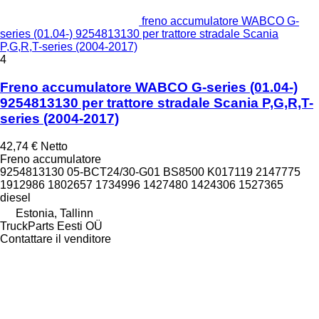
freno accumulatore WABCO G-
series (01.04-) 9254813130 per trattore stradale Scania
P,G,R,T-series (2004-2017)
4
Freno accumulatore WABCO G-series (01.04-)
9254813130 per trattore stradale Scania P,G,R,T-
series (2004-2017)
42,74 €
Netto
Freno accumulatore
9254813130 05-BCT24/30-G01 BS8500 K017119 2147775
1912986 1802657 1734996 1427480 1424306 1527365
diesel
Estonia, Tallinn
TruckParts Eesti OÜ
Contattare il venditore