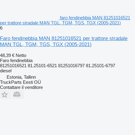
faro fendinebbia MAN 81251016521
per trattore stradale MAN TGL, TGM, TGS, TGX (2005-2021)
6
Faro fendinebbia MAN 81251016521 per trattore stradale
MAN TGL, TGM, TGS, TGX (2005-2021)
48,39 €
Netto
Faro fendinebbia
81251016521 81.25101-6521 81251016797 81.25101-6797
diesel
Estonia, Tallinn
TruckParts Eesti OÜ
Contattare il venditore