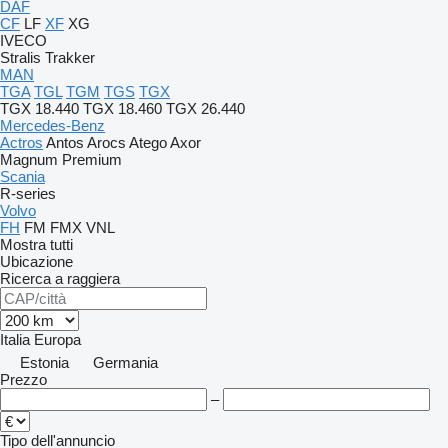
DAF
CF
LF
XF
XG
IVECO
Stralis
Trakker
MAN
TGA
TGL
TGM
TGS
TGX
TGX 18.440
TGX 18.460
TGX 26.440
Mercedes-Benz
Actros
Antos
Arocs
Atego
Axor
Magnum
Premium
Scania
R-series
Volvo
FH
FM
FMX
VNL
Mostra tutti
Ubicazione
Ricerca a raggiera
Italia
Europa
Estonia
Germania
Prezzo
–
Tipo dell'annuncio