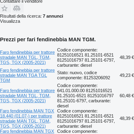
Contattare il venditore
Risultati della ricerca:
7 annunci
Visualizza
Prezzi per fari fendinebbia MAN TGM.
Codice componente:
Faro fendinebbia per trattore
81251016521 81.25101-6521
stradale MAN TGL, TGM,
48,39 €
81251016797 81.25101-6797,
TGS, TGX (2005-2021)
carburante: diesel
Faro fendinebbia per trattore
Stato: nuovo, codice
stradale MAN TGA TGL
49,23 €
componente: 81253206092
TGM
Codice componente:
Faro fendinebbia per trattore
641.01.000.00 81251016521
stradale MAN TGL, TGM,
81.25101-6521 81251016797
60,48 €
TGS, TGX (2005-2021)
81.25101-6797, carburante:
diesel
Faro fendinebbia MAN TGX
Codice componente:
18.440 (01.07-) per trattore
81251016521 81.25101-6521
48,39 €
stradale MAN TGL, TGM,
81251016797 81.25101-6797,
TGS, TGX (2005-2021)
carburante: diesel
Faro fendinebbia MAN TGX
Codice componente: