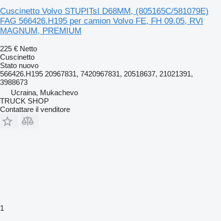
Cuscinetto Volvo STUPITsI D68MM, (805165C/581079E)
FAG 566426.H195 per camion Volvo FE, FH 09.05, RVI
MAGNUM, PREMIUM
225 €
Netto
Cuscinetto
Stato
nuovo
566426.H195 20967831, 7420967831, 20518637, 21021391,
3988673
Ucraina, Mukachevo
TRUCK SHOP
Contattare il venditore
1