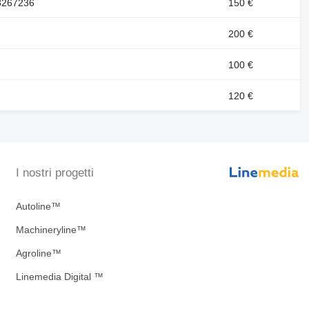
8267236
150 €
200 €
100 €
120 €
I nostri progetti
Autoline™
Machineryline™
Agroline™
Linemedia Digital ™