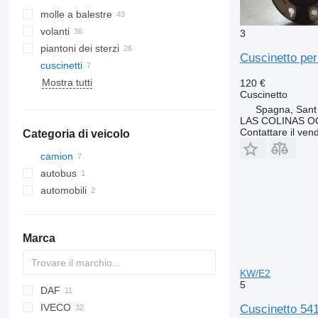
molle a balestre
volanti
3
piantoni dei sterzi
Cuscinetto pe
cuscinetti
Mostra tutti
120 €
Cuscinetto
Spagna, Sant
LAS COLINAS OC
Contattare il vend
Categoria di veicolo
camion
autobus
automobili
Marca
KW/E2
5
DAF
HD
IVECO
LF
Cuscinetto 54