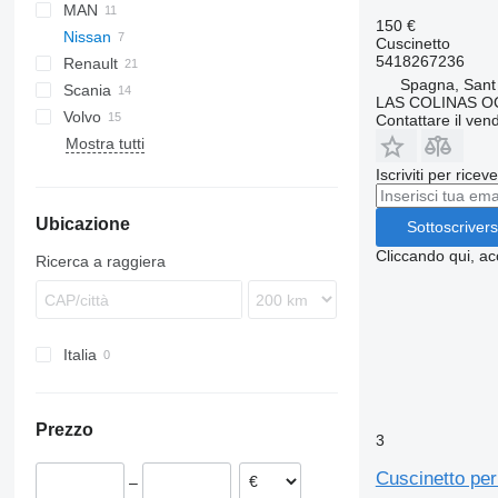
MAN
XF
Daily
150 €
Nissan
EuroCargo
F90
Atego
Canter
Cuscinetto
5418267236
Renault
Eurotech
L2000
Atleon
Spagna, Sant
Scania
Stralis
TGA
Magnum
LAS COLINAS OC
Volvo
Trakker
Mascott
Contattare il vend
Mostra tutti
Midliner
FH
Midlum
FL
Iscriviti per ricev
Premium
FM
Ubicazione
Sottoscrivers
Cliccando qui, ac
Ricerca a raggiera
Italia
Prezzo
3
Cuscinetto pe
–