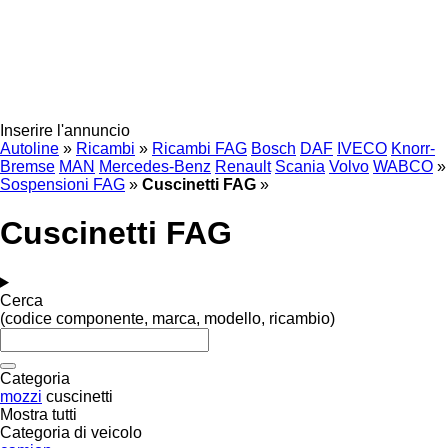
Inserire l'annuncio
Autoline
»
Ricambi
»
Ricambi FAG
Bosch
DAF
IVECO
Knorr-
Bremse
MAN
Mercedes-Benz
Renault
Scania
Volvo
WABCO
»
Sospensioni FAG
»
Cuscinetti FAG
»
Cuscinetti FAG
Cerca
(codice componente, marca, modello, ricambio)
Categoria
mozzi
cuscinetti
Mostra tutti
Categoria di veicolo