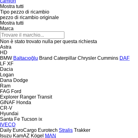
camion
Mostra tutti
Tipo pezzo di ricambio
pezzo di ricambio originale
Mostra tutti
Marca
Non è stato trovato nulla per questa richiesta
Astra
HD
BMW
Baltacıoğlu
Brand
Caterpillar
Chrysler
Cummins
DAF
LF
XF
Dacia
Logan
Dana
Dodge
Ram
FAG
Ford
Explorer
Ranger
Transit
GINAF
Honda
CR-V
Hyundai
Santa Fe
Tucson
ix
IVECO
Daily
EuroCargo
Eurotech
Stralis
Trakker
Isuzu
KamAZ
Kögel
MAN