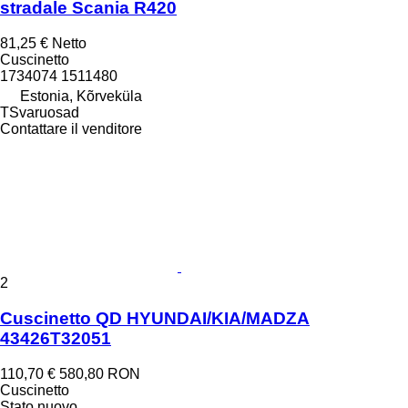
stradale Scania R420
81,25 €
Netto
Cuscinetto
1734074 1511480
Estonia, Kõrveküla
TSvaruosad
Contattare il venditore
2
Cuscinetto QD HYUNDAI/KIA/MADZA
43426T32051
110,70 €
580,80 RON
Cuscinetto
Stato
nuovo