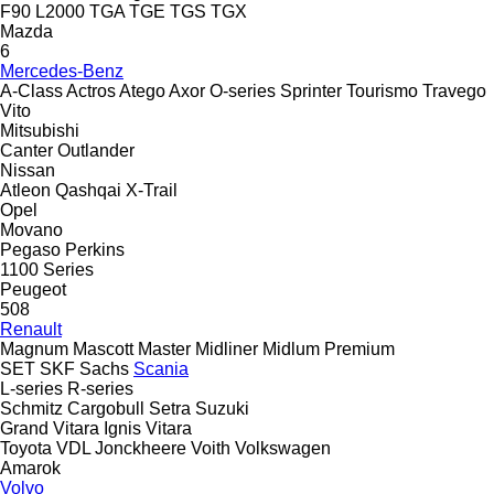
F90
L2000
TGA
TGE
TGS
TGX
Mazda
6
Mercedes-Benz
A-Class
Actros
Atego
Axor
O-series
Sprinter
Tourismo
Travego
Vito
Mitsubishi
Canter
Outlander
Nissan
Atleon
Qashqai
X-Trail
Opel
Movano
Pegaso
Perkins
1100 Series
Peugeot
508
Renault
Magnum
Mascott
Master
Midliner
Midlum
Premium
SET
SKF
Sachs
Scania
L-series
R-series
Schmitz Cargobull
Setra
Suzuki
Grand Vitara
Ignis
Vitara
Toyota
VDL Jonckheere
Voith
Volkswagen
Amarok
Volvo