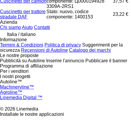
Cuscinetto per camion
componente: Ц0000194928
37,57 €
3309A-2RS1
Cuscinetto per trattore
Stato: nuovo, codice
23,22 €
stradale DAF
componente: 1400153
Azienda
Chi siamo
Aiuto
Contatti
Italia / italiano
Informazione
Termini & Condizioni
Politica di privacy
Suggerimenti per la
sicurezza
Recensioni di Autoline
Catalogo dei marchi
Le nostre proposte
Pubblicità su Autoline
Inserire l'annuncio
Pubblicare il banner
Programma di affiliazione
Per i venditori
I nostri progetti
Autoline™
Machineryline™
Agroline™
Linemedia Digital ™
© 2026 Linemedia
Installate le nostre applicazioni