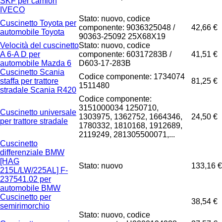
SKF per camion
IVECO
Stato: nuovo, codice
Cuscinetto Toyota per
componente: 9036325048 /
42,66 €
automobile Toyota
90363-25092 25X68X19
Velocità del cuscinetto
Stato: nuovo, codice
A 6-A D per
componente: 60317283B /
41,51 €
automobile Mazda 6
D603-17-283B
Cuscinetto Scania
Codice componente: 1734074
staffa per trattore
81,25 €
1511480
stradale Scania R420
Codice componente:
3151000034 1250710,
Cuscinetto universale
1303975, 1362752, 1664346,
24,50 €
per trattore stradale
1780332, 1810168, 1912689,
2119249, 281305500071,...
Cuscinetto
differenziale BMW
[HAG
Stato: nuovo
133,16 €
215L/LW/225AL] F-
237541.02 per
automobile BMW
Cuscinetto per
38,54 €
semirimorchio
Stato: nuovo, codice