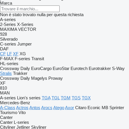
Marca
Non è stato trovato nulla per questa richiesta
A-series
2-Series
X-Series
MAXIMA
VECTOR
928
Silverado
C-series
Jumper
DAF
CF
LF
XF
XG
F-MAX
F-series
Transit
HL-series
Crossway
Daily
EuroCargo
EuroStar
Eurotech
Eurotrakker
S-Way
Stralis
Trakker
Crossway
Daily
Magelys
Proway
XF
810
MAN
A-series
Lion's series
TGA
TGL
TGM
TGS
TGX
Mercedes-Benz
A-Class
Actros
Antos
Arocs
Atego
Axor
Citaro
Econic
MB
Sprinter
Tourismo
Vito
Canter
Canter
L-series
Cityliner
Jetliner
Skyliner