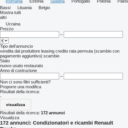
Romania
Estonia
Spagna
Portogallo
Polonia
Paesi
Bassi
Lituania
Belgio
Mostra tutti
altri
Ucraina
Prezzo
–
Tipo dell'annuncio
vendita
dal produttore
leasing
credito
rata
permuta (scambio con
pagamento aggiuntivo)
scambio
Stato
nuovo
usato
restaurato
Anno di costruzione
–
Non ci sono filtri sufficienti?
Proporre una modifica
Risultati della ricerca:
-
visualizza
Risultati della ricerca:
172 annunci
Visualizza
172 annunci:
Condizionatori e ricambi Renault