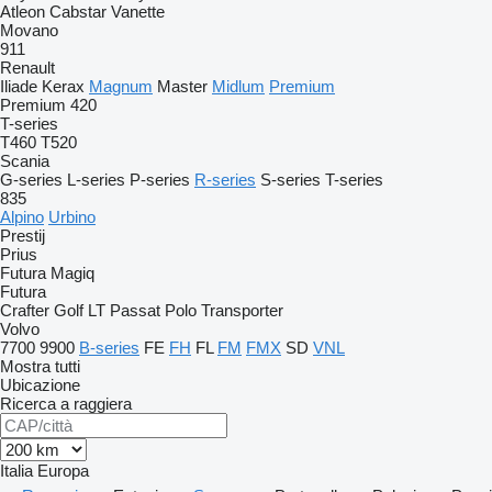
Atleon
Cabstar
Vanette
Movano
911
Renault
Iliade
Kerax
Magnum
Master
Midlum
Premium
Premium 420
T-series
T460
T520
Scania
G-series
L-series
P-series
R-series
S-series
T-series
835
Alpino
Urbino
Prestij
Prius
Futura
Magiq
Futura
Crafter
Golf
LT
Passat
Polo
Transporter
Volvo
7700
9900
B-series
FE
FH
FL
FM
FMX
SD
VNL
Mostra tutti
Ubicazione
Ricerca a raggiera
Italia
Europa