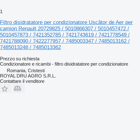
1
Filtro disidratatore per condizionatore Uscător de Aer per
camion Renault 20729825 / 5010866307 / 5010457472 /
5010457873 / 7421352785 / 7421743619 / 7421778549 /
7421788090 / 7422277957 / 7485003347 / 7485013162 /
7485013248 / 7485013362
Prezzo su richiesta
Condizionatore e ricambi - filtro disidratatore per condizionatore
Romania, Cristesti
ROYAL DRU AGRO S.R.L.
Contattare il venditore