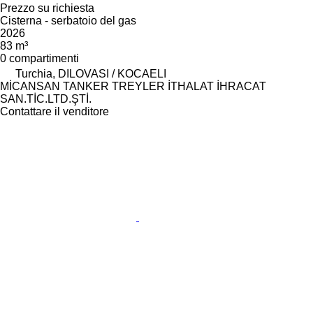
Prezzo su richiesta
Cisterna - serbatoio del gas
2026
83 m³
0 compartimenti
Turchia, DILOVASI / KOCAELI
MİCANSAN TANKER TREYLER İTHALAT İHRACAT
SAN.TİC.LTD.ŞTİ.
Contattare il venditore