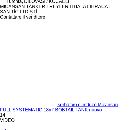
Turchia, DILOVASI / KOCAELI
MİCANSAN TANKER TREYLER İTHALAT İHRACAT
SAN.TİC.LTD.ŞTİ.
Contattare il venditore
serbatoio cilindrico Micansan
FULL SYSTEMATIC 18m³ BOBTAIL TANK nuovo
14
VIDEO