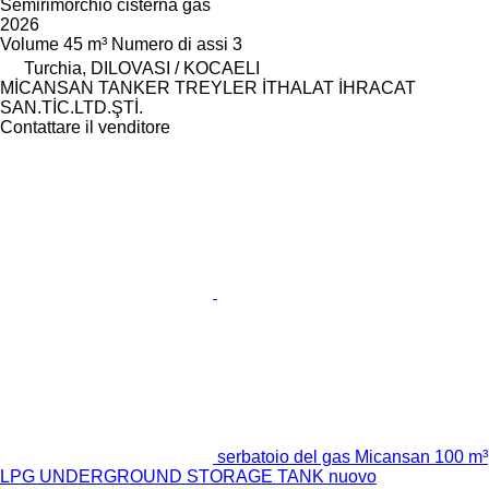
Semirimorchio cisterna gas
2026
Volume
45 m³
Numero di assi
3
Turchia, DILOVASI / KOCAELI
MİCANSAN TANKER TREYLER İTHALAT İHRACAT
SAN.TİC.LTD.ŞTİ.
Contattare il venditore
serbatoio del gas Micansan 100 m³
LPG UNDERGROUND STORAGE TANK nuovo