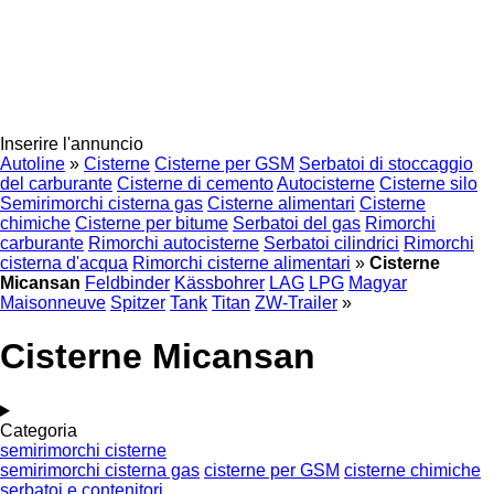
Inserire l'annuncio
Autoline
»
Cisterne
Cisterne per GSM
Serbatoi di stoccaggio
del carburante
Cisterne di cemento
Autocisterne
Cisterne silo
Semirimorchi cisterna gas
Cisterne alimentari
Cisterne
chimiche
Cisterne per bitume
Serbatoi del gas
Rimorchi
carburante
Rimorchi autocisterne
Serbatoi cilindrici
Rimorchi
cisterna d'acqua
Rimorchi cisterne alimentari
»
Cisterne
Micansan
Feldbinder
Kässbohrer
LAG
LPG
Magyar
Maisonneuve
Spitzer
Tank
Titan
ZW-Trailer
»
Cisterne Micansan
Categoria
semirimorchi cisterne
semirimorchi cisterna gas
cisterne per GSM
cisterne chimiche
serbatoi e contenitori