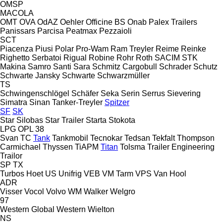
OMSP
MACOLA
OMT
OVA
OdAZ
Oehler
Officine BS
Onab
Palex Trailers
Panissars
Parcisa
Peatmax
Pezzaioli
SCT
Piacenza
Piusi
Polar
Pro-Wam
Ram Treyler
Reime
Reinke
Righetto Serbatoi
Rigual
Robine
Rohr
Roth
SACIM
STK
Makina
Samro
Santi
Sara
Schmitz Cargobull
Schrader
Schutz
Schwarte Jansky
Schwarte
Schwarzmüller
TS
Schwingenschlögel
Schäfer
Seka
Serin
Serrus
Sievering
Simatra
Sinan Tanker-Treyler
Spitzer
SF
SK
Star Silobas
Star Trailer
Starta
Stokota
LPG
OPL 38
Svan
TC
Tank
Tankmobil
Tecnokar
Tedsan
Tekfalt
Thompson
Carmichael
Thyssen
TiAPM
Titan
Tolsma
Trailer Engineering
Trailor
SP
TX
Turbos Hoet
US
Unifrig
VEB
VM Tarm
VPS
Van Hool
ADR
Visser
Vocol
Volvo
WM
Walker
Welgro
97
Western Global
Western
Wielton
NS