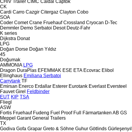
CHIV Trailer
CIMC
Caldal
Captok
CK
Cardi
Carro
Cazgir
Citergaz
Clayton
Cobo
SOA
Coder
Comet
Crane Fruehauf
Crossland
Cryocan
D-Tec
Demmler
Demo Serbatoi
Desot
Deutz-Fahr
K series
Dijkstra
Donat
LPG
Doğan Dorse
Doğan Yıldız
45
Doğumak
AMMONIA
LPG
Dragon
DuraPlas
EFEMMAK
ESE
ETA
Ecovrac
Elibol
Ellinghaus
Emiliana Serbatoi
Carrytank
TF
Emirsan
Enerco
Erdallar
Esterer
Eurotank
Everlast
Eversteel
Fauvet Girel
Feldbinder
EUT
KIP
TSA
Fliegl
ASW
Fortis
Fruehauf
Fudeng
Fuel Proof
Full
Färmartanken AB
GS
Meppel
Garant
General Trailers
TX
Godiva
Gofa
Grapar
Greto & Söhne
Guhur
Götlinds
Gürleşenyıl