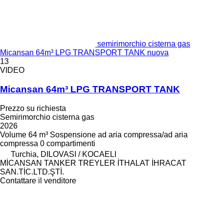
semirimorchio cisterna gas
Micansan 64m³ LPG TRANSPORT TANK nuova
13
VIDEO
Micansan 64m³ LPG TRANSPORT TANK
Prezzo su richiesta
Semirimorchio cisterna gas
2026
Volume
64 m³
Sospensione
ad aria compressa/ad aria
compressa
0 compartimenti
Turchia, DILOVASI / KOCAELI
MİCANSAN TANKER TREYLER İTHALAT İHRACAT
SAN.TİC.LTD.ŞTİ.
Contattare il venditore