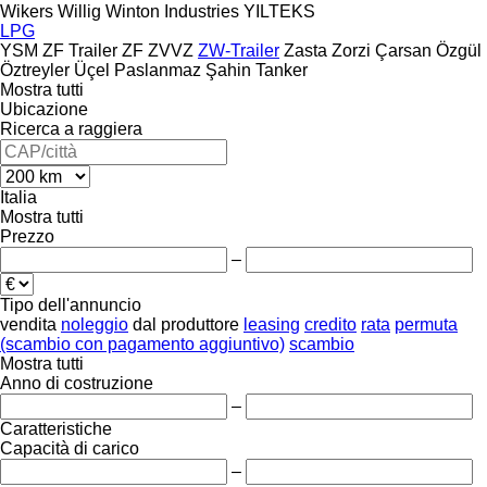
Wikers
Willig
Winton Industries
YILTEKS
LPG
YSM
ZF Trailer
ZF
ZVVZ
ZW-Trailer
Zasta
Zorzi
Çarsan
Özgül
Öztreyler
Üçel Paslanmaz
Şahin Tanker
Mostra tutti
Ubicazione
Ricerca a raggiera
Italia
Mostra tutti
Prezzo
–
Tipo dell'annuncio
vendita
noleggio
dal produttore
leasing
credito
rata
permuta
(scambio con pagamento aggiuntivo)
scambio
Mostra tutti
Anno di costruzione
–
Caratteristiche
Capacità di carico
–