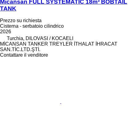
Micansan FULL SYSTEMATIC 18m³ BOBTAIL
TANK
Prezzo su richiesta
Cisterna - serbatoio cilindrico
2026
Turchia, DILOVASI / KOCAELI
MİCANSAN TANKER TREYLER İTHALAT İHRACAT
SAN.TİC.LTD.ŞTİ.
Contattare il venditore