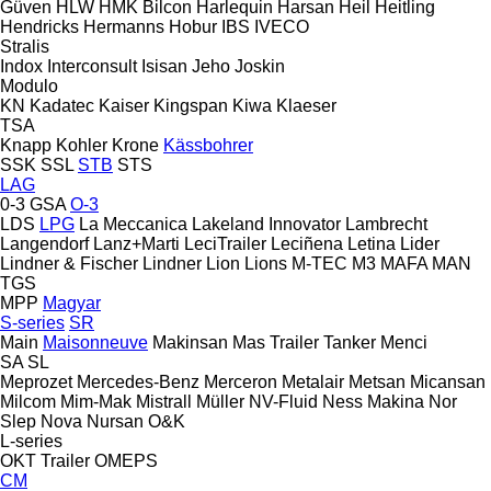
Güven
HLW
HMK Bilcon
Harlequin
Harsan
Heil
Heitling
Hendricks
Hermanns
Hobur
IBS
IVECO
Stralis
Indox
Interconsult
Isisan
Jeho
Joskin
Modulo
KN
Kadatec
Kaiser
Kingspan
Kiwa
Klaeser
TSA
Knapp
Kohler
Krone
Kässbohrer
SSK
SSL
STB
STS
LAG
0-3
GSA
O-3
LDS
LPG
La Meccanica
Lakeland Innovator
Lambrecht
Langendorf
Lanz+Marti
LeciTrailer
Leciñena
Letina
Lider
Lindner & Fischer
Lindner
Lion
Lions
M-TEC
M3
MAFA
MAN
TGS
MPP
Magyar
S-series
SR
Main
Maisonneuve
Makinsan
Mas Trailer Tanker
Menci
SA
SL
Meprozet
Mercedes-Benz
Merceron
Metalair
Metsan
Micansan
Milcom
Mim-Mak
Mistrall
Müller
NV-Fluid
Ness Makina
Nor
Slep
Nova
Nursan
O&K
L-series
OKT Trailer
OMEPS
CM