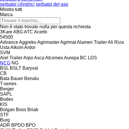
serbatoi cilindrici
serbatoi del gas
Mostra tutti
Marca
Non è stato trovato nulla per questa richiesta
3Kare
ABG
ATC
Acerbi
54500
Advance
Aggreko
Agrimaster
Agrimat
Alamen Trailer
Ali Riza
Usta
Alkom
Ardor
SVM
Arel Trailer
Arpo
Asca
Atcomex
Aurepa
BC LDS
NCG
NG
BSL
BSLT
Baryval
CB
Bata
Bauer
Benalu
T-series
Berger
SAPL
Bodex
KIS
Bolgan
Boss
Briab
STF
Burg
ADR
BPDO
BPO