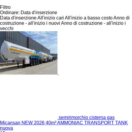
Filtro
Ordinare
:
Data d'inserzione
Data d'inserzione
All'inizio cari
All'inizio a basso costo
Anno di
costruzione - all'inizio i nuovi
Anno di costruzione - all'inizio i
vecchi
semirimorchio cisterna gas
Micansan NEW 2026 40m³ AMMONIAC TRANSPORT TANK
nuova