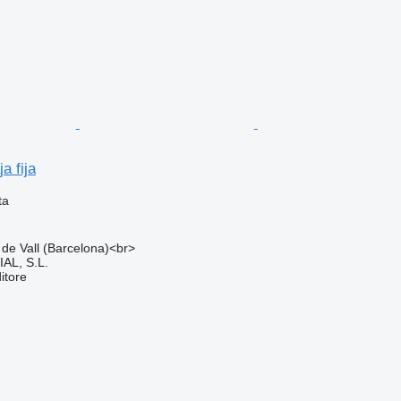
a fija
ta
 de Vall (Barcelona)<br>
L, S.L.
itore