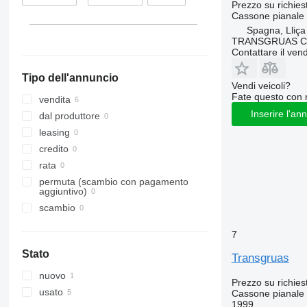
Prezzo su richies
Lituania
Cassone pianale
Spagna, Lliça
Ungheria
TRANSGRUAS CIA
Mostra tutti
Contattare il vend
Tipo dell'annuncio
Vendi veicoli?
Fate questo con 
vendita
Inserire l'an
dal produttore
leasing
credito
rata
permuta (scambio con pagamento
aggiuntivo)
scambio
7
Stato
Transgruas
nuovo
Prezzo su richies
usato
Cassone pianale
1999