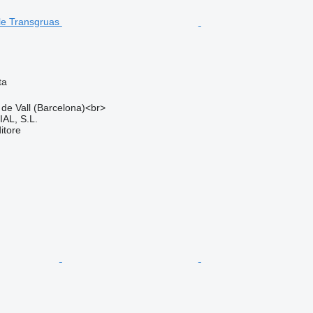
ta
 de Vall (Barcelona)<br>
L, S.L.
itore