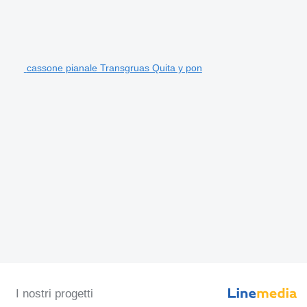
cassone pianale Transgruas Quita y pon
I nostri progetti