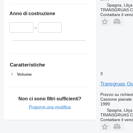
Spagna, Lliça
TRANSGRUAS CIA
Anno di costruzione
Contattare il vend
–
Caratteristiche
3
Volume
Transgruas Qu
Prezzo su richies
Non ci sono filtri sufficienti?
Cassone pianale
1999
Proporre una modifica
Spagna, Lliça
TRANSGRUAS CIA
Contattare il vend