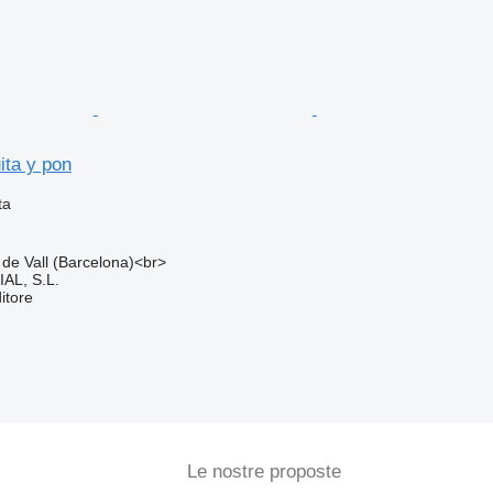
ita y pon
ta
 de Vall (Barcelona)<br>
L, S.L.
itore
Le nostre proposte