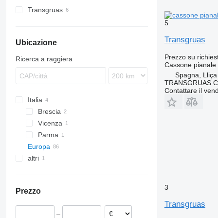
Transgruas
5
Transgruas
Ubicazione
Prezzo su richies
Ricerca a raggiera
Cassone pianale
Spagna, Lliça
TRANSGRUAS CIA
Contattare il vend
Italia
Brescia
Vicenza
Parma
Europa
altri
Germania
Paesi Bassi
Ucraina
Belgio
3
Prezzo
Polonia
Transgruas
Spagna
–
Barcelona
Portogallo