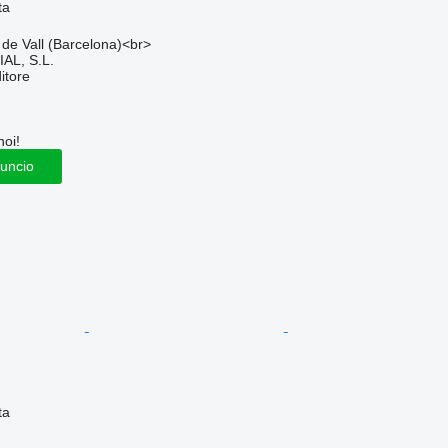
ta
 de Vall (Barcelona)<br>
L, S.L.
itore
noi!
nuncio
ta