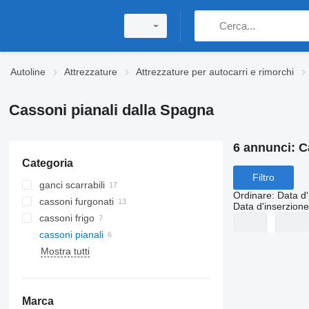
Autoline
Attrezzature
Attrezzature per autocarri e rimorchi
Cassoni pianali dalla Spagna
6 annunci:
C
Categoria
Filtro
ganci scarrabili
Ordinare
:
Data d'
cassoni furgonati
Data d'inserzione
cassoni frigo
cassoni pianali
Mostra tutti
Marca