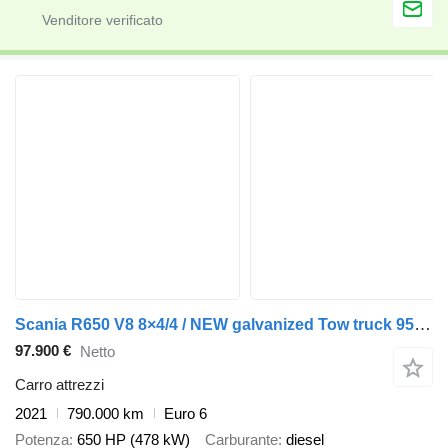
Scania R650 V8 8×4/4 / NEW galvanized Tow truck 955 cm / Retarder / ste
97.900 €
Netto
Carro attrezzi
2021
790.000 km
Euro 6
Potenza
650 HP (478 kW)
Carburante
diesel