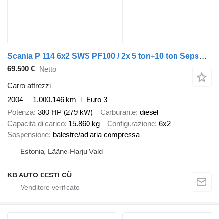
Scania P 114 6x2 SWS PF100 / 2x 5 ton+10 ton Sepson winch / crane FASSI
69.500 €
Netto
Carro attrezzi
2004
1.000.146 km
Euro 3
Potenza
380 HP (279 kW)
Carburante
diesel
Capacità di carico
15.860 kg
Configurazione
6x2
Sospensione
balestre/ad aria compressa
Estonia, Lääne-Harju Vald
KB AUTO EESTI OÜ