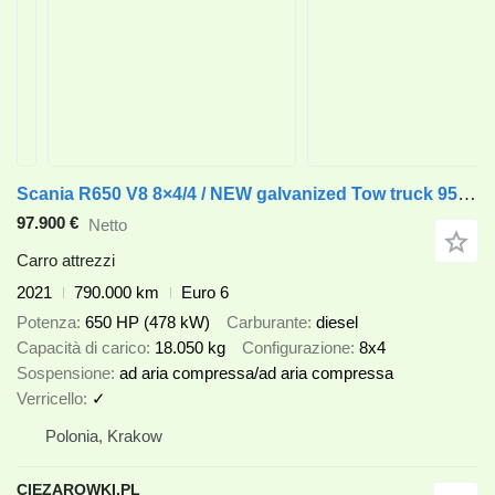
Scania R650 V8 8×4/4 / NEW galvanized Tow truck 955 cm / Retarder / ste
97.900 €
Netto
Carro attrezzi
2021
790.000 km
Euro 6
Potenza
650 HP (478 kW)
Carburante
diesel
Capacità di carico
18.050 kg
Configurazione
8x4
Sospensione
ad aria compressa/ad aria compressa
Verricello
✓
Polonia, Krakow
CIEZAROWKI.PL