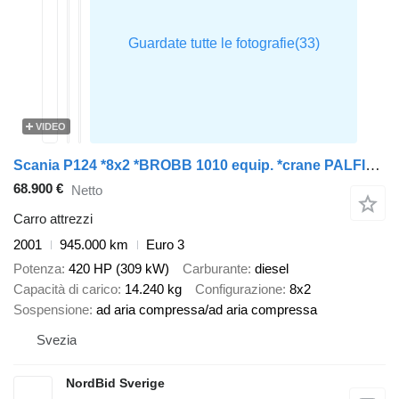
VIDEO
Scania P124 *8x2 *BROBB 1010 equip. *crane PALFINGER PK 27002 *2x WINCH
68.900 €
Netto
Carro attrezzi
2001
945.000 km
Euro 3
Potenza
420 HP (309 kW)
Carburante
diesel
Capacità di carico
14.240 kg
Configurazione
8x2
Sospensione
ad aria compressa/ad aria compressa
Svezia
NordBid Sverige