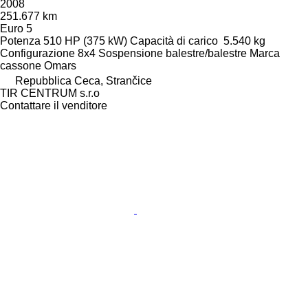
2008
251.677 km
Euro 5
Potenza
510 HP (375 kW)
Capacità di carico
5.540 kg
Configurazione
8x4
Sospensione
balestre/balestre
Marca
cassone
Omars
Repubblica Ceca, Strančice
TIR CENTRUM s.r.o
Contattare il venditore