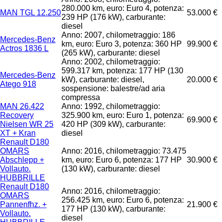
280.000 km, euro: Euro 4, potenza:
MAN TGL 12.250
53.000 €
239 HP (176 kW), carburante:
diesel
Anno: 2007, chilometraggio: 186
Mercedes-Benz
km, euro: Euro 3, potenza: 360 HP
99.900 €
Actros 1836 L
(265 kW), carburante: diesel
Anno: 2002, chilometraggio:
599.317 km, potenza: 177 HP (130
Mercedes-Benz
kW), carburante: diesel,
20.000 €
Atego 918
sospensione: balestre/ad aria
compressa
MAN 26.422
Anno: 1992, chilometraggio:
Recovery
325.900 km, euro: Euro 1, potenza:
69.900 €
Nielsen WR 25
420 HP (309 kW), carburante:
XT + Kran
diesel
Renault D180
OMARS
Anno: 2016, chilometraggio: 73.475
Abschlepp +
km, euro: Euro 6, potenza: 177 HP
30.900 €
Vollauto.
(130 kW), carburante: diesel
HUBBRILLE
Renault D180
Anno: 2016, chilometraggio:
OMARS
256.425 km, euro: Euro 6, potenza:
Pannenfhz. +
21.900 €
177 HP (130 kW), carburante:
Vollauto.
diesel