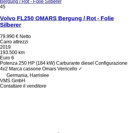
Bergung / Rot - Folie Silberer
45
Volvo FL250 OMARS Bergung / Rot - Folie
Silberer
79.990 €
Netto
Carro attrezzi
2019
193.500 km
Euro 6
Potenza
250 HP (184 kW)
Carburante
diesel
Configurazione
4x2
Marca cassone
Omars
Verricello
✓
Germania, Harrislee
VMS GmbH
Contattare il venditore