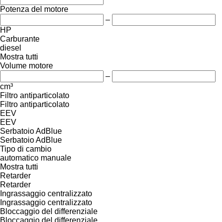
Potenza del motore
–
HP
Carburante
diesel
Mostra tutti
Volume motore
–
cm³
Filtro antiparticolato
Filtro antiparticolato
EEV
EEV
Serbatoio AdBlue
Serbatoio AdBlue
Tipo di cambio
automatico
manuale
Mostra tutti
Retarder
Retarder
Ingrassaggio centralizzato
Ingrassaggio centralizzato
Bloccaggio del differenziale
Bloccaggio del differenziale