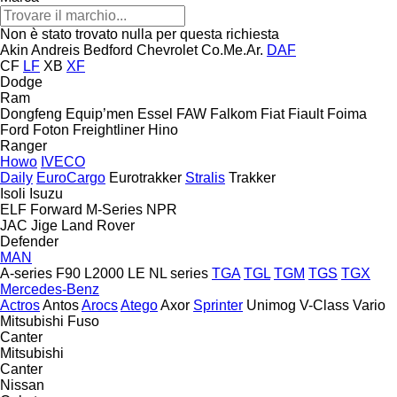
Non è stato trovato nulla per questa richiesta
Akin
Andreis
Bedford
Chevrolet
Co.Me.Ar.
DAF
CF
LF
XB
XF
Dodge
Ram
Dongfeng
Equip’men
Essel
FAW
Falkom
Fiat
Fiault
Foima
Ford
Foton
Freightliner
Hino
Ranger
Howo
IVECO
Daily
EuroCargo
Eurotrakker
Stralis
Trakker
Isoli
Isuzu
ELF
Forward
M-Series
NPR
JAC
Jige
Land Rover
Defender
MAN
A-series
F90
L2000
LE
NL series
TGA
TGL
TGM
TGS
TGX
Mercedes-Benz
Actros
Antos
Arocs
Atego
Axor
Sprinter
Unimog
V-Class
Vario
Mitsubishi Fuso
Canter
Mitsubishi
Canter
Nissan