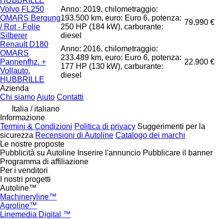
HUBBRILLE
Volvo FL250
Anno: 2019, chilometraggio:
OMARS Bergung
193.500 km, euro: Euro 6, potenza:
79.990 €
/ Rot - Folie
250 HP (184 kW), carburante:
Silberer
diesel
Renault D180
Anno: 2016, chilometraggio:
OMARS
233.489 km, euro: Euro 6, potenza:
Pannenfhz. +
22.900 €
177 HP (130 kW), carburante:
Vollauto.
diesel
HUBBRILLE
Azienda
Chi siamo
Aiuto
Contatti
Italia / italiano
Informazione
Termini & Condizioni
Politica di privacy
Suggerimenti per la
sicurezza
Recensioni di Autoline
Catalogo dei marchi
Le nostre proposte
Pubblicità su Autoline
Inserire l'annuncio
Pubblicare il banner
Programma di affiliazione
Per i venditori
I nostri progetti
Autoline™
Machineryline™
Agroline™
Linemedia Digital ™