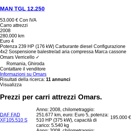
MAN TGL 12.250
53.000 €
Con IVA
Carro attrezzi
2008
280.000 km
Euro 4
Potenza
239 HP (176 kW)
Carburante
diesel
Configurazione
4x2
Sospensione
balestre/ad aria compressa
Marca cassone
Omars
Verricello
✓
Romania, Ghiroda
Contattare il venditore
Informazioni su Omars
Risultati della ricerca:
11 annunci
Visualizza
Prezzi per carri attrezzi Omars.
Anno: 2008, chilometraggio:
DAF FAD
251.677 km, euro: Euro 5, potenza:
195.000 €
XF105.510 S
510 HP (375 kW), capacità di
carico: 5.540 kg
Anno: 2008, chilometraggio: