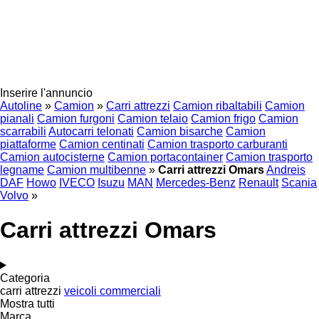
Inserire l'annuncio
Autoline
»
Camion
»
Carri attrezzi
Camion ribaltabili
Camion
pianali
Camion furgoni
Camion telaio
Camion frigo
Camion
scarrabili
Autocarri telonati
Camion bisarche
Camion
piattaforme
Camion centinati
Camion trasporto carburanti
Camion autocisterne
Camion portacontainer
Camion trasporto
legname
Camion multibenne
»
Carri attrezzi Omars
Andreis
DAF
Howo
IVECO
Isuzu
MAN
Mercedes-Benz
Renault
Scania
Volvo
»
Carri attrezzi Omars
Categoria
carri attrezzi
veicoli commerciali
Mostra tutti
Marca