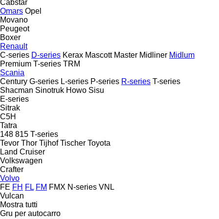
Cabstar
Omars
Opel
Movano
Peugeot
Boxer
Renault
C-series
D-series
Kerax
Mascott
Master
Midliner
Midlum
Premium
T-series
TRM
Scania
Century
G-series
L-series
P-series
R-series
T-series
Shacman
Sinotruk Howo
Sisu
E-series
Sitrak
C5H
Tatra
148
815
T-series
Tevor
Thor
Tijhof
Tischer
Toyota
Land Cruiser
Volkswagen
Crafter
Volvo
FE
FH
FL
FM
FMX
N-series
VNL
Vulcan
Mostra tutti
Gru per autocarro