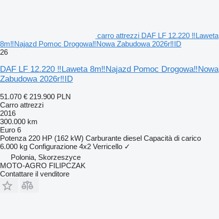
carro attrezzi DAF LF 12.220 ‼Laweta
8m‼Najazd Pomoc Drogowa‼Nowa Zabudowa 2026r‼ID
26
DAF LF 12.220 ‼Laweta 8m‼Najazd Pomoc Drogowa‼Nowa
Zabudowa 2026r‼ID
51.070 €
219.900 PLN
Carro attrezzi
2016
300.000 km
Euro 6
Potenza
220 HP (162 kW)
Carburante
diesel
Capacità di carico
6.000 kg
Configurazione
4x2
Verricello
✓
Polonia, Skorzeszyce
MOTO-AGRO FILIPCZAK
Contattare il venditore