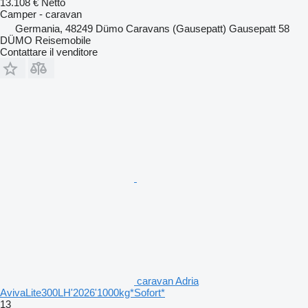
13.108 €
Netto
Camper - caravan
Germania, 48249 Dümo Caravans (Gausepatt) Gausepatt 58
DÜMO Reisemobile
Contattare il venditore
caravan Adria
AvivaLite300LH'2026'1000kg*Sofort*
13