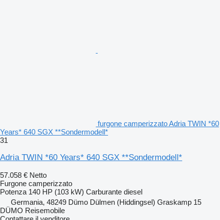
furgone camperizzato Adria TWIN *60
Years* 640 SGX **Sondermodell*
31
Adria TWIN *60 Years* 640 SGX **Sondermodell*
57.058 €
Netto
Furgone camperizzato
Potenza
140 HP (103 kW)
Carburante
diesel
Germania, 48249 Dümo Dülmen (Hiddingsel) Graskamp 15
DÜMO Reisemobile
Contattare il venditore