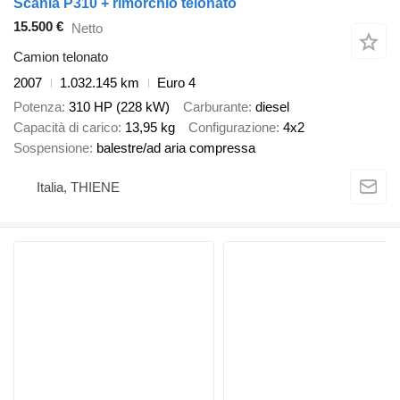
Scania P310 + rimorchio telonato
15.500 €
Netto
Camion telonato
2007
1.032.145 km
Euro 4
Potenza
310 HP (228 kW)
Carburante
diesel
Capacità di carico
13,95 kg
Configurazione
4x2
Sospensione
balestre/ad aria compressa
Italia, THIENE