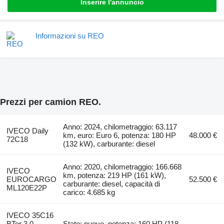
Inserire l'annuncio
Informazioni su REO
Prezzi per camion REO.
Anno: 2024, chilometraggio: 63.117
IVECO Daily
km, euro: Euro 6, potenza: 180 HP
48.000 €
72C18
(132 kW), carburante: diesel
Anno: 2020, chilometraggio: 166.668
IVECO
km, potenza: 219 HP (161 kW),
EUROCARGO
52.500 €
carburante: diesel, capacità di
ML120E22P
carico: 4.685 kg
IVECO 35C16
BTor 3.0
Stato: nuovo, potenza: 160 HP (118