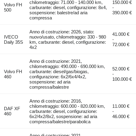
chilometraggio: 71.000 - 140.000 km,
150.000 €
Volvo FH
carburante: diesel, configurazione: 8x4,
-
500
sospensione: balestre/ad aria
390.000 €
compressa
Anno di costruzione: 2026, stato:
41.000 €
IVECO
nuovo/usato, chilometraggio: 330 - 980
-
Daily 35S
km, carburante: diesel, configurazione:
72.000 €
4x2
Anno di costruzione: 2021,
chilometraggio: 490.000 - 690.000 km,
52.000 €
Volvo FH
carburante: diesel/gas/biogas,
-
460
configurazione: 6x2/6x4/4x2,
100.000 €
sospensione: ad aria
compressa/balestre
Anno di costruzione: 2016,
chilometraggio: 600.000 - 820.000 km,
11.000 €
DAF XF
carburante: diesel, configurazione:
-
460
6x2/4x2/8x2, sospensione: ad aria
46.000 €
compressa/balestre/parabolica
Anno di costruzione: 2021,